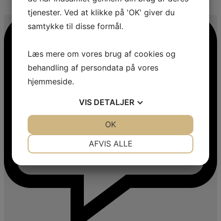
4
tjenester. Ved at klikke på 'OK' giver du
samtykke til disse formål.
Læs mere om vores brug af cookies og
behandling af persondata på vores
hjemmeside.
VIS
DETALJER
JA
NEJ
OK
JA
NEJ
NØDVENDIGE
PRÆFERENCER
AFVIS ALLE
JA
NEJ
JA
NEJ
MARKETING
STATISTIK