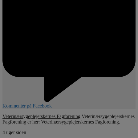
Kommentér på Facebook
Veterinærsygeplejerskernes Fagforening
Veterinærsygeplejerskernes
Fagforening er her: Veterinærsygeplejerskernes Fagforening.
4 uger siden