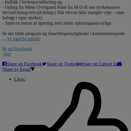
- Indblik i hestespecialisering og
- Oplæg fra Mette Overgaard Riise fra M-O-R om styrkebaseret
elevudvikling/selvudvikling ( Når eleven ikke mangler vilje – men
indsigt i egne styrker)
- Samt en masse af sparring med andre oplæringsansvarlige.
Se det fulde program og tilmeldingsmuligheder i kommentarsporet
...
Se mere
Se mindre
Se på Facebook
·
Del
Share on Facebook
Share on Twitter
Share on Linked In
Share by Email
Likes: