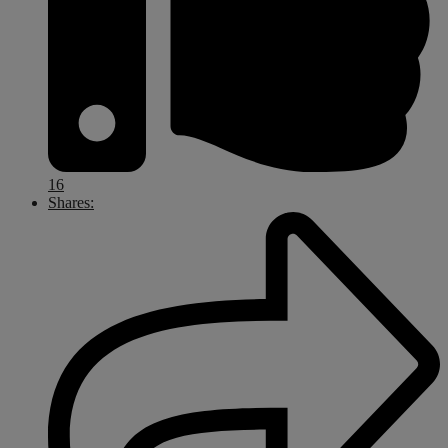
16
Shares: