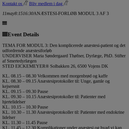
Kontakt os
Bliv medlem i dag
11
may
8:15
16:30
ANÆSTESI-FORLØB MODUL 3 AF 3
Event Details
TEMA FOR MODUL 3: Den komplicerede anæstesi-patient og det
udfordrende anæstesiforløb
UNDERVISER Maria Søndergaard Thøfner, Dyrlæge, PhD. Stifter
af Smertedyrlægen
STED EICKEMEYER® Solbakken 26, 6500 Vojens DK
KL. 08.15 – 08.30 Velkommen med morgenbrød og kaffe
KL. 08.30 – 09.15 Anæstesiprotokoller til: Unge, gamle og
kejsersnit
KL. 09.15 – 09.30 Pause
KL. 09.30 – 10.15 Anæstesiprotokoller til: Patienter med
hjertelidelser
KL. 10.15 – 10.30 Pause
KL. 10.30 – 11.30 Anæstesiprotokoller til: Patienter med endokrine
lidelser
KL. 11.30 – 11.45 Pause
KL. 11.45 – 12.30 Komplikationer under anæstesi og hvad vi kan