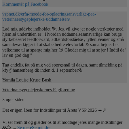
Kommentér på Facebook
vspnet.dk/erfa-moede-for-oplaeringsansvarlige-paa-
veterinaersygeplejerske-uddannelsen/
Lad mig uddybe indholdet 💚. Jeg vil give jer nogle værktøjer med
hjem så undertitlen er : Hvordan uddannelsesansvarlige kan bruge
styrkebaseret feedforward, adfærdsforståelse , lytteniveauer og små
samtaleværktøjer til at skabe bedre elevforløb & samarbejde. I er
velkomne til at spørge mig her 😉 Glæder mig til at se jer ! Indtil da"
lav en god dag "
Tag endelig fat på mig ved spørgsmål til dagen, samt tilmelding på
kfy@hansenberg.dk inden d. 1 september🌼
Yamila Louise Kruse Bush
Veterinærsygeplejerskernes Fagforening
3 uger siden
Det er igen åben for Indstillinger til Årets VSP 2026 ☀️🎉
Vi ser frem til og glæder os til at modtage jeres mange indstillinger
🙏🥳
...
Se mere
Se mindre