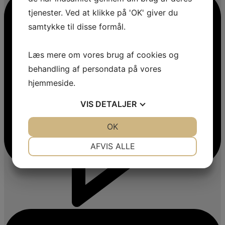
tjenester. Ved at klikke på 'OK' giver du
samtykke til disse formål.
Læs mere om vores brug af cookies og
behandling af persondata på vores
hjemmeside.
VIS
DETALJER
JA
NEJ
OK
JA
NEJ
NØDVENDIGE
PRÆFERENCER
AFVIS ALLE
JA
NEJ
JA
NEJ
MARKETING
STATISTIK