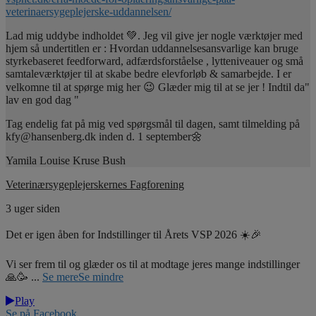
veterinaersygeplejerske-uddannelsen/
Lad mig uddybe indholdet 💚. Jeg vil give jer nogle værktøjer med
hjem så undertitlen er : Hvordan uddannelsesansvarlige kan bruge
styrkebaseret feedforward, adfærdsforståelse , lytteniveauer og små
samtaleværktøjer til at skabe bedre elevforløb & samarbejde. I er
velkomne til at spørge mig her 😉 Glæder mig til at se jer ! Indtil da"
lav en god dag "
Tag endelig fat på mig ved spørgsmål til dagen, samt tilmelding på
kfy@hansenberg.dk inden d. 1 september🌼
Yamila Louise Kruse Bush
Veterinærsygeplejerskernes Fagforening
3 uger siden
Det er igen åben for Indstillinger til Årets VSP 2026 ☀️🎉
Vi ser frem til og glæder os til at modtage jeres mange indstillinger
🙏🥳
...
Se mere
Se mindre
Play
Se på Facebook