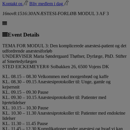
Kontakt os
Bliv medlem i dag
16
nov
8:15
16:30
ANÆSTESI-FORLØB MODUL 3 AF 3
Event Details
TEMA FOR MODUL 3: Den komplicerede anæstesi-patient og det
udfordrende anæstesiforløb
UNDERVISER Maria Søndergaard Thøfner, Dyrlæge, PhD. Stifter
af Smertedyrlægen
STED EICKEMEYER® Solbakken 26, 6500 Vojens DK
KL. 08.15 – 08.30 Velkommen med morgenbrød og kaffe
KL. 08.30 – 09.15 Anæstesiprotokoller til: Unge, gamle og
kejsersnit
KL. 09.15 – 09.30 Pause
KL. 09.30 – 10.15 Anæstesiprotokoller til: Patienter med
hjertelidelser
KL. 10.15 – 10.30 Pause
KL. 10.30 – 11.30 Anæstesiprotokoller til: Patienter med endokrine
lidelser
KL. 11.30 – 11.45 Pause
KL. 11.45 – 12.30 Komplikationer under anæstesi og hvad vi kan