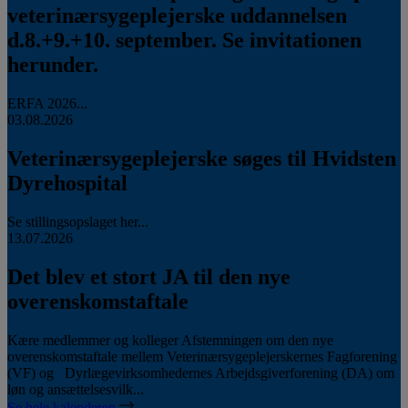
veterinærsygeplejerske uddannelsen
d.8.+9.+10. september. Se invitationen
herunder.
ERFA 2026...
03.08.2026
Veterinærsygeplejerske søges til Hvidsten
Dyrehospital
Se stillingsopslaget her...
13.07.2026
Det blev et stort JA til den nye
overenskomstaftale
Kære medlemmer og kolleger Afstemningen om den nye
overenskomstaftale mellem Veterinærsygeplejerskernes Fagforening
(VF) og Dyrlægevirksomhedernes Arbejdsgiverforening (DA) om
løn og ansættelsesvilk...
Se hele kalenderen