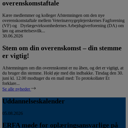
overenskomstaftale
Kære medlemmer og kolleger Afstemningen om den nye
overenskomstaftale mellem Veterinærsygeplejerskernes Fagforening
(VF) og Dyrlægevirksomhedernes Arbejdsgiverforening (DA) om
løn og ansættelsesvilk...
30.06.2026
Stem om din overenskomst – din stemme
er vigtig!
Afstemningen om din overenskomst er nu åben, og det er vigtigt, at
du bruger din stemme. Hold øje med din indbakke. Tirsdag den 30.
juni kl. 12.00 modtager du en mail med: To protokollater Et
forklare...
Se alle nyheder
Uddannelseskalender
05.08.2026
ERFA møde for oplæringsansvarlige på