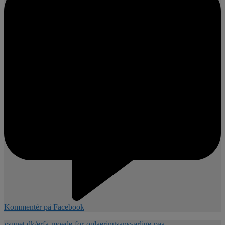
Kommentér på Facebook
vspnet.dk/erfa-moede-for-oplaeringsansvarlige-paa-