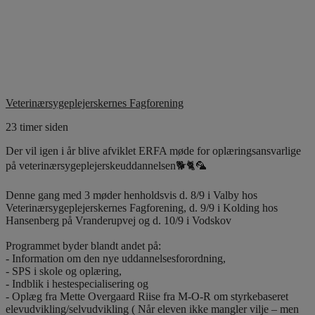
Veterinærsygeplejerskernes Fagforening
23 timer siden
Der vil igen i år blive afviklet ERFA møde for oplæringsansvarlige
på veterinærsygeplejerskeuddannelsen🐕🐈🦜
Denne gang med 3 møder henholdsvis d. 8/9 i Valby hos
Veterinærsygeplejerskernes Fagforening, d. 9/9 i Kolding hos
Hansenberg på Vranderupvej og d. 10/9 i Vodskov
Programmet byder blandt andet på:
- Information om den nye uddannelsesforordning,
- SPS i skole og oplæring,
- Indblik i hestespecialisering og
- Oplæg fra Mette Overgaard Riise fra M-O-R om styrkebaseret
elevudvikling/selvudvikling ( Når eleven ikke mangler vilje – men