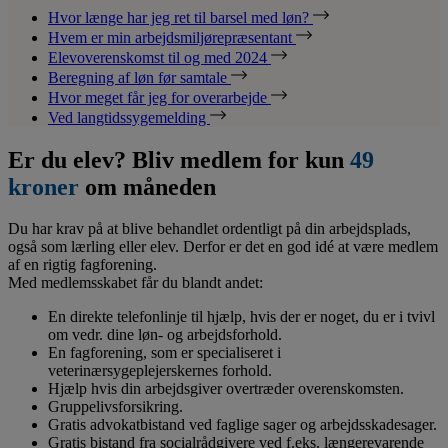
Hvor længe har jeg ret til barsel med løn?
Hvem er min arbejdsmiljørepræsentant
Elevoverenskomst til og med 2024
Beregning af løn før samtale
Hvor meget får jeg for overarbejde
Ved langtidssygemelding
Er du elev? Bliv medlem for kun
49
kroner
om måneden
Du har krav på at blive behandlet ordentligt på din arbejdsplads,
også som lærling eller elev. Derfor er det en god idé at være medlem
af en rigtig fagforening.
Med medlemsskabet får du blandt andet:
En direkte telefonlinje til hjælp, hvis der er noget, du er i tvivl
om vedr. dine løn- og arbejdsforhold.
En fagforening, som er specialiseret i
veterinærsygeplejerskernes forhold.
Hjælp hvis din arbejdsgiver overtræder overenskomsten.
Gruppelivsforsikring.
Gratis advokatbistand ved faglige sager og arbejdsskadesager.
Gratis bistand fra socialrådgivere ved f.eks. længerevarende