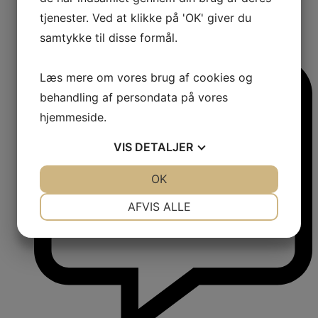
tjenester. Ved at klikke på 'OK' giver du
samtykke til disse formål.
1
Comments:
Læs mere om vores brug af cookies og
behandling af persondata på vores
hjemmeside.
VIS
DETALJER
JA
NEJ
OK
JA
NEJ
NØDVENDIGE
PRÆFERENCER
AFVIS ALLE
JA
NEJ
JA
NEJ
MARKETING
STATISTIK