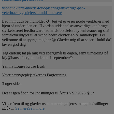
vspnet.dk/erfa-moede-for-oplaeringsansvarlige-paa-
veterinaersygeplejerske-uddannelsen/
Lad mig uddybe indholdet 💚. Jeg vil give jer nogle værktøjer med
hjem så undertitlen er : Hvordan uddannelsesansvarlige kan bruge
styrkebaseret feedforward, adfærdsforståelse , lytteniveauer og små
samtaleværktøjer til at skabe bedre elevforløb & samarbejde. I er
velkomne til at spørge mig her 😉 Glæder mig til at se jer ! Indtil da"
lav en god dag "
Tag endelig fat på mig ved spørgsmål til dagen, samt tilmelding på
kfy@hansenberg.dk inden d. 1 september🌼
Yamila Louise Kruse Bush
Veterinærsygeplejerskernes Fagforening
3 uger siden
Det er igen åben for Indstillinger til Årets VSP 2026 ☀️🎉
Vi ser frem til og glæder os til at modtage jeres mange indstillinger
🙏🥳
...
Se mere
Se mindre