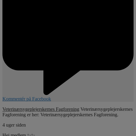
Kommentér på Facebook
Veterinærsygeplejerskernes Fagforening
Veterinærsygeplejerskernes
Fagforening er her: Veterinærsygeplejerskernes Fagforening.
4 uger siden
Hej medlem ✨✨