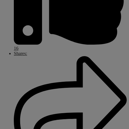
16
Shares: