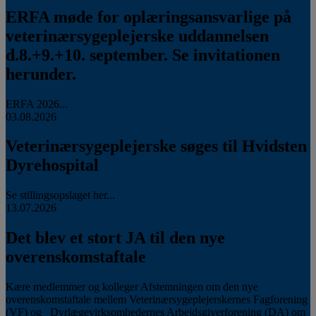
ERFA møde for oplæringsansvarlige på
veterinærsygeplejerske uddannelsen
d.8.+9.+10. september. Se invitationen
herunder.
ERFA 2026...
03.08.2026
Veterinærsygeplejerske søges til Hvidsten
Dyrehospital
Se stillingsopslaget her...
13.07.2026
Det blev et stort JA til den nye
overenskomstaftale
Kære medlemmer og kolleger Afstemningen om den nye
overenskomstaftale mellem Veterinærsygeplejerskernes Fagforening
(VF) og Dyrlægevirksomhedernes Arbejdsgiverforening (DA) om