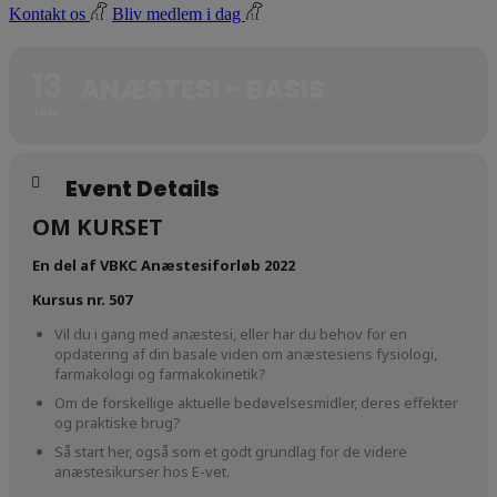
Kontakt os
Bliv medlem i dag
13
ANÆSTESI - BASIS
JAN
Event Details
OM KURSET
En del af VBKC Anæstesiforløb 2022
Kursus nr. 507
Vil du i gang med anæstesi, eller har du behov for en
opdatering af din basale viden om anæstesiens fysiologi,
farmakologi og farmakokinetik?
Om de forskellige aktuelle bedøvelsesmidler, deres effekter
og praktiske brug?
Så start her, også som et godt grundlag for de videre
anæstesikurser hos E-vet.