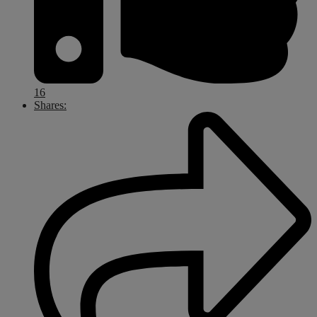
16
Shares: