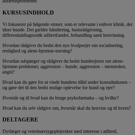
adfærdsproblemer.
KURSUSINDHOLD
Vi fokuserer på følgende emner, som er relevante i enhver klinik, der
tilser hunde. Det gælder håndtering, basisrådgivning,
differentialdiagnostik adfærd/andet, behandling samt henvisning.
Hvordan rådgiver du bedst den nye hvalpeejer om socialisering,
renlighed og alene-hjemme-træning?
Hvordan udspørger og rådgiver du bedst hundeejeren om alene-
hjemme-problemer, aggression – hunde, aggression – mennesker,
angst?
Hvad kan du gøre for at vinde hundens tillid under konsultationen –
og gøre det til den bedst mulige oplevelse for hund og ejer?
Hvornår og til hvad kan du bruge psykofarmaka – og hvilke?
Hvad kan du selv rådgive om, hvornår skal du henvise og til hvem?
DELTAGERE
Dyrlæger og veterinærsygeplejersker med interesse i adfærd.