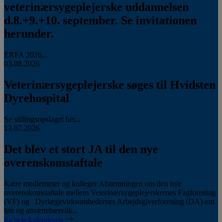
veterinærsygeplejerske uddannelsen
d.8.+9.+10. september. Se invitationen
herunder.
ERFA 2026...
03.08.2026
Veterinærsygeplejerske søges til Hvidsten
Dyrehospital
Se stillingsopslaget her...
13.07.2026
Det blev et stort JA til den nye
overenskomstaftale
Kære medlemmer og kolleger Afstemningen om den nye
overenskomstaftale mellem Veterinærsygeplejerskernes Fagforening
(VF) og Dyrlægevirksomhedernes Arbejdsgiverforening (DA) om
løn og ansættelsesvilk...
Se hele kalenderen