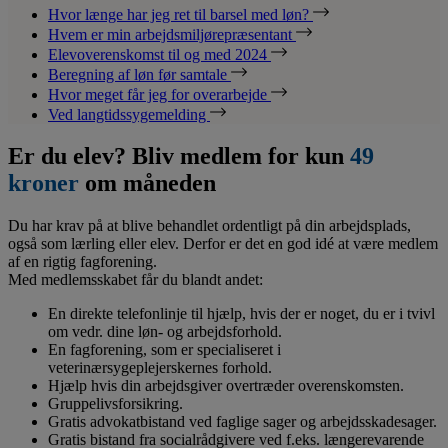
Hvor længe har jeg ret til barsel med løn?
Hvem er min arbejdsmiljørepræsentant
Elevoverenskomst til og med 2024
Beregning af løn før samtale
Hvor meget får jeg for overarbejde
Ved langtidssygemelding
Er du elev? Bliv medlem for kun
49
kroner
om måneden
Du har krav på at blive behandlet ordentligt på din arbejdsplads,
også som lærling eller elev. Derfor er det en god idé at være medlem
af en rigtig fagforening.
Med medlemsskabet får du blandt andet:
En direkte telefonlinje til hjælp, hvis der er noget, du er i tvivl
om vedr. dine løn- og arbejdsforhold.
En fagforening, som er specialiseret i
veterinærsygeplejerskernes forhold.
Hjælp hvis din arbejdsgiver overtræder overenskomsten.
Gruppelivsforsikring.
Gratis advokatbistand ved faglige sager og arbejdsskadesager.
Gratis bistand fra socialrådgivere ved f.eks. længerevarende