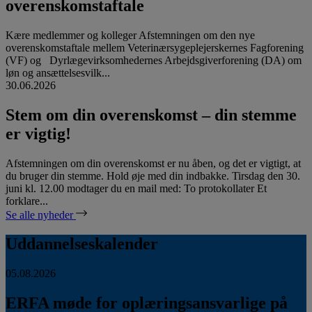
overenskomstaftale
Kære medlemmer og kolleger Afstemningen om den nye
overenskomstaftale mellem Veterinærsygeplejerskernes Fagforening
(VF) og Dyrlægevirksomhedernes Arbejdsgiverforening (DA) om
løn og ansættelsesvilk...
30.06.2026
Stem om din overenskomst – din stemme
er vigtig!
Afstemningen om din overenskomst er nu åben, og det er vigtigt, at
du bruger din stemme. Hold øje med din indbakke. Tirsdag den 30.
juni kl. 12.00 modtager du en mail med: To protokollater Et
forklare...
Se alle nyheder
Uddannelseskalender
05.08.2026
ERFA møde for oplæringsansvarlige på