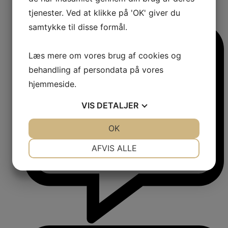
1
tjenester. Ved at klikke på 'OK' giver du
Comments:
samtykke til disse formål.
Læs mere om vores brug af cookies og
behandling af persondata på vores
hjemmeside.
VIS
DETALJER
JA
NEJ
OK
JA
NEJ
NØDVENDIGE
PRÆFERENCER
AFVIS ALLE
JA
NEJ
JA
NEJ
MARKETING
STATISTIK