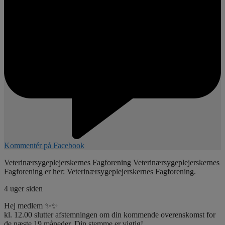
Kommentér på Facebook
Veterinærsygeplejerskernes Fagforening
Veterinærsygeplejerskernes
Fagforening er her: Veterinærsygeplejerskernes Fagforening.
4 uger siden
Hej medlem ✨✨
kl. 12.00 slutter afstemningen om din kommende overenskomst for
de næste 19 måneder. Din stemme er vigtig!