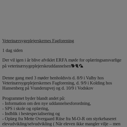
Veterinærsygeplejerskernes Fagforening
1 dag siden
Der vil igen i år blive afviklet ERFA møde for oplæringsansvarlige
på veterinærsygeplejerskeuddannelsen🐕🐈🦜
Denne gang med 3 møder henholdsvis d. 8/9 i Valby hos
Veterinærsygeplejerskernes Fagforening, d. 9/9 i Kolding hos
Hansenberg på Vranderupvej og d. 10/9 i Vodskov
Programmet byder blandt andet på:
- Information om den nye uddannelsesforordning,
- SPS i skole og oplæring,
- Indblik i hestespecialisering og
- Oplæg fra Mette Overgaard Riise fra M-O-R om styrkebaseret
elevudvikling/selvudvikling ( Når eleven ikke mangler vilje – men