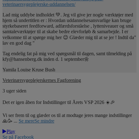
veterinaersygeplejerske-uddannelsen/
Lad mig uddybe indholdet 💚. Jeg vil give jer nogle værktøjer med
hjem så undertitlen er : Hvordan uddannelsesansvarlige kan bruge
styrkebaseret feedforward, adfærdsforståelse , lytteniveauer og små
samtaleværktøjer til at skabe bedre elevforløb & samarbejde. I er
velkomne til at spørge mig her 😉 Glæder mig til at se jer ! Indtil da"
lav en god dag "
Tag endelig fat på mig ved spørgsmål til dagen, samt tilmelding på
kfy@hansenberg.dk inden d. 1 september🌼
Yamila Louise Kruse Bush
Veterinærsygeplejerskernes Fagforening
3 uger siden
Det er igen åben for Indstillinger til Årets VSP 2026 ☀️🎉
Vi ser frem til og glæder os til at modtage jeres mange indstillinger
🙏🥳
...
Se mere
Se mindre
Play
Se på Facebook