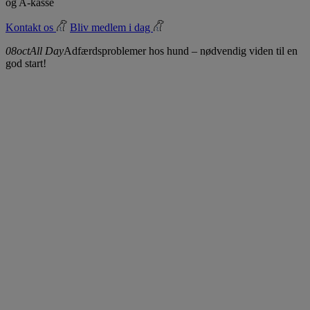
og A-kasse
Kontakt os
Bliv medlem i dag
08
oct
All Day
Adfærdsproblemer hos hund – nødvendig viden til en
god start!