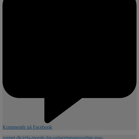
Kommentér på Facebook
vspnet.dk/erfa-moede-for-oplaeringsansvarlige-paa-