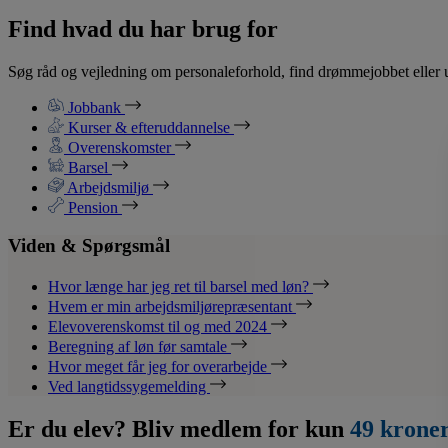
Find hvad du har brug for
Søg råd og vejledning om personaleforhold, find drømmejobbet eller u
Jobbank
Kurser & efteruddannelse
Overenskomster
Barsel
Arbejdsmiljø
Pension
Viden & Spørgsmål
Hvor længe har jeg ret til barsel med løn?
Hvem er min arbejdsmiljørepræsentant
Elevoverenskomst til og med 2024
Beregning af løn før samtale
Hvor meget får jeg for overarbejde
Ved langtidssygemelding
Er du elev? Bliv medlem for kun
49 krone