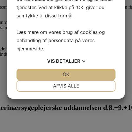
tjenester. Ved at klikke på 'OK' giver du
som lærling eller elev. Derfor er det en god idé at være medlem af en ri
samtykke til disse formål.
 om vedr. dine løn- og arbejdsforhold.
s forhold.
Læs mere om vores brug af cookies og
behandling af persondata på vores
hjemmeside.
ygdom.
når du skal have dit første job som uddannet veterinærsygeplejerske.
VIS
DETALJER
JA
NEJ
OK
JA
NEJ
NØDVENDIGE
PRÆFERENCER
AFVIS ALLE
JA
NEJ
JA
NEJ
MARKETING
STATISTIK
rinærsygeplejerske uddannelsen d.8.+9.+10