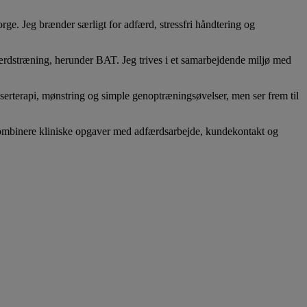
ge. Jeg brænder særligt for adfærd, stressfri håndtering og
dfærdstræning, herunder BAT. Jeg trives i et samarbejdende miljø med
aserterapi, mønstring og simple genoptræningsøvelser, men ser frem til
n kombinere kliniske opgaver med adfærdsarbejde, kundekontakt og