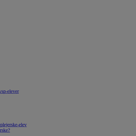
vsp-elever
plejerske-elev
rske?