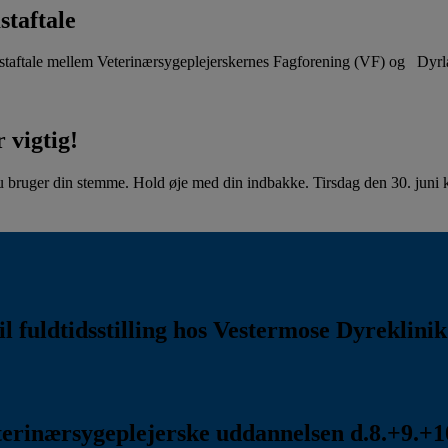
staftale
aftale mellem Veterinærsygeplejerskernes Fagforening (VF) og Dyr
 vigtig!
u bruger din stemme. Hold øje med din indbakke. Tirsdag den 30. juni kl
l fuldtidsstilling hos Vestermose Dyreklini
rinærsygeplejerske uddannelsen d.8.+9.+10