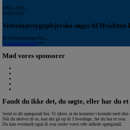
ERFA 2026...
03.08.2026
Veterinærsygeplejerske søges til Hvidsten 
Se stillingsopslaget her...
Se hele kalenderen
Mød vores sponsorer
Fandt du ikke det, du søgte, eller har du e
Send os dit spørgsmål her. Vi sikrer, at du kommer i kontakt med den rig
Når du skriver til os, kan der gå op til 3 hverdage, før du har et svar.
Du kan eventuelt også få svar under vores ofte stillede spørgsmål.