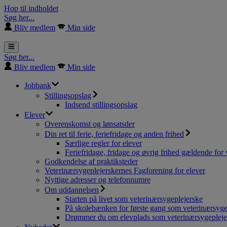
Hop til indholdet
Søg her...
Bliv medlem
Min side
Søg her...
Bliv medlem
Min side
Jobbank
Stillingsopslag
Indsend stillingsopslag
Elever
Overenskomst og lønsatsder
Din ret til ferie, feriefridage og anden frihed
Særlige regler for elever
Feriefridage, fridage og øvrig frihed gældende for 
Godkendelse af praktiksteder
Veterinærsygeplejerskernes Fagforening for elever
Nyttige adresser og telefonnumre
Om uddannelsen
Starten på livet som veterinærsygeplejerske
På skolebænken for første gang som veterinærsyge
Drømmer du om elevplads som veterinærsygepleje