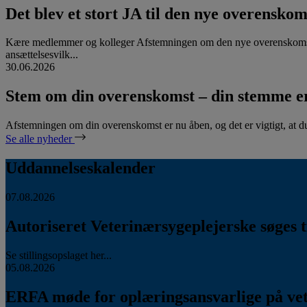
Det blev et stort JA til den nye overenskom
Kære medlemmer og kolleger Afstemningen om den nye overenskomst
ansættelsesvilk...
30.06.2026
Stem om din overenskomst – din stemme er
Afstemningen om din overenskomst er nu åben, og det er vigtigt, at d
Se alle nyheder
Uddannelseskalender
07.08.2026
Autoriseret Veterinærsygeplejerske søges ti
Se stillingsopslaget her...
05.08.2026
ERFA møde for oplæringsansvarlige på vete