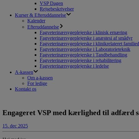
VSP Dagen
Rejsebeskrivelser
Kurser & Efteruddannelse
Kalender
Efteruddannelse
Fagveterinærsygeplejerske i klinisk ernæring
Fagveterinærsygeplejerske i anæstesi af smådyr
Fagveterinærsygeplejerske i klinikrelateret familie
Fagveterinærsygeplejerske i Laboratorieteknik
Fagveterinærsygeplejerske i Tandbehandling
Fagveterinærsygeplejerske i rehabilitering
Fagveterinærsygeplejerske i ledelse
A-kassen
Om a-kassen
For ledige
Kontakt os
Engageret VSP med kærlighed til adfærd s
15. dec 2025