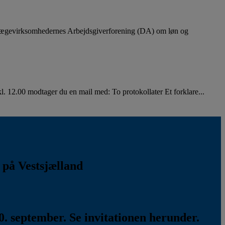
lægevirksomhedernes Arbejdsgiverforening (DA) om løn og
. 12.00 modtager du en mail med: To protokollater Et forklare...
k på Vestsjælland
. september. Se invitationen herunder.