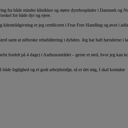
ng fra både mindre klinikker og større dyrehospitaler i Danmark og Nor
rskel for både dyr og ejere.
og klientrådgivning er jeg certificeret i Fear Free Handling og øvet i a
færd samt at udforske rehabilitering i dybden. Jeg har haft hænderne i l
(helst fordelt på 4 dage) i Aarhusområdet – gerne et sted, hvor jeg ka
både faglighed og et godt arbejdsmiljø, så er det mig, I skal kontakte