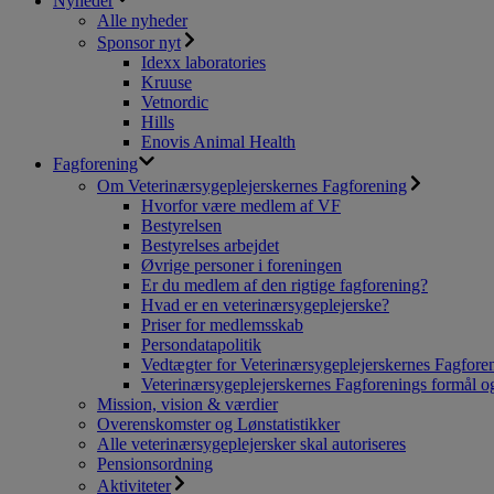
Nyheder
Alle nyheder
Sponsor nyt
Idexx laboratories
Kruuse
Vetnordic
Hills
Enovis Animal Health
Fagforening
Om Veterinærsygeplejerskernes Fagforening
Hvorfor være medlem af VF
Bestyrelsen
Bestyrelses arbejdet
Øvrige personer i foreningen
Er du medlem af den rigtige fagforening?
Hvad er en veterinærsygeplejerske?
Priser for medlemsskab
Persondatapolitik
Vedtægter for Veterinærsygeplejerskernes Fagfore
Veterinærsygeplejerskernes Fagforenings formål og
Mission, vision & værdier
Overenskomster og Lønstatistikker
Alle veterinærsygeplejersker skal autoriseres
Pensionsordning
Aktiviteter