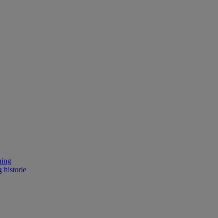
ning
 historie