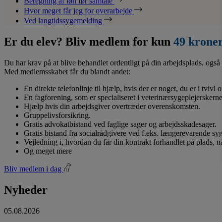
Beregning af løn før samtale
Hvor meget får jeg for overarbejde
Ved langtidssygemelding
Er du elev? Bliv medlem for kun
49 krone
Du har krav på at blive behandlet ordentligt på din arbejdsplads, også 
Med medlemsskabet får du blandt andet:
En direkte telefonlinje til hjælp, hvis der er noget, du er i tvivl
En fagforening, som er specialiseret i veterinærsygeplejerskerne
Hjælp hvis din arbejdsgiver overtræder overenskomsten.
Gruppelivsforsikring.
Gratis advokatbistand ved faglige sager og arbejdsskadesager.
Gratis bistand fra socialrådgivere ved f.eks. længerevarende s
Vejledning i, hvordan du får din kontrakt forhandlet på plads, 
Og meget mere
Bliv medlem i dag
Nyheder
05.08.2026