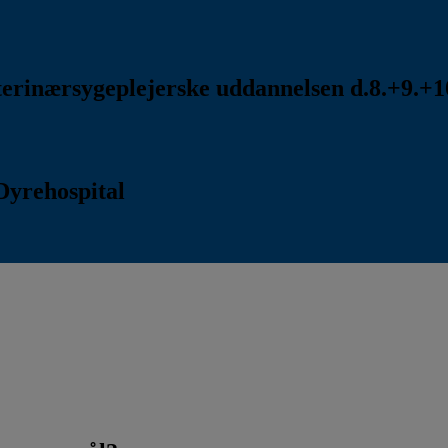
rinærsygeplejerske uddannelsen d.8.+9.+10
Dyrehospital