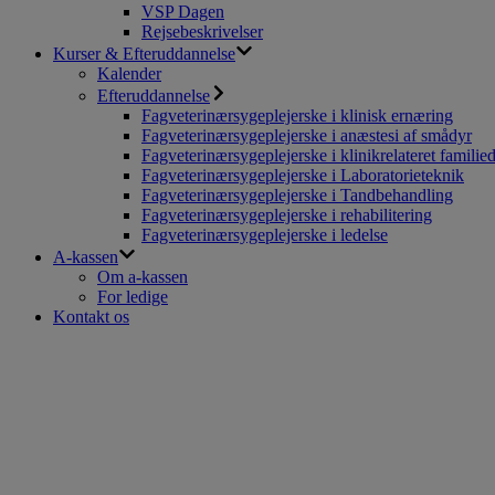
VSP Dagen
Rejsebeskrivelser
Kurser & Efteruddannelse
Kalender
Efteruddannelse
Fagveterinærsygeplejerske i klinisk ernæring
Fagveterinærsygeplejerske i anæstesi af smådyr
Fagveterinærsygeplejerske i klinikrelateret familie
Fagveterinærsygeplejerske i Laboratorieteknik
Fagveterinærsygeplejerske i Tandbehandling
Fagveterinærsygeplejerske i rehabilitering
Fagveterinærsygeplejerske i ledelse
A-kassen
Om a-kassen
For ledige
Kontakt os