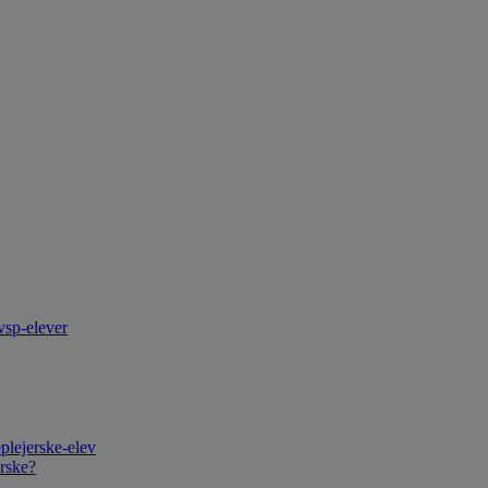
vsp-elever
plejerske-elev
rske?