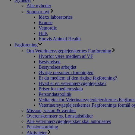
Nyheder
Alle nyheder
Sponsor nyt
Idexx laboratories
Kruuse
Vetnordic
Hills
Enovis Animal Health
Fagforening
Om Veterinærsygeplejerskernes Fagforening
Hvorfor være medlem af VF
Bestyrelsen
Bestyrelses arbejdet
Øvrige personer i foreningen
Er du medlem af den rigtige fagforening?
Hvad er en veterinærsygeplejerske?
Priser for medlemsskab
Persondatapolitik
Vedtægter for Veterinærsygeplejerskernes Fagfore
Veterinærsygeplejerskernes Fagforenings formål og
Mission, vision & værdier
Overenskomster og Lønstatistikker
Alle veterinærsygeplejersker skal autoriseres
Pensionsordning
Aktiviteter