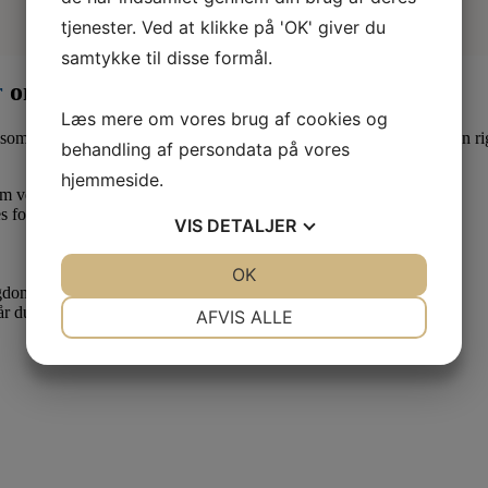
tjenester. Ved at klikke på 'OK' giver du
samtykke til disse formål.
r
om måneden
Læs mere om vores brug af cookies og
som lærling eller elev. Derfor er det en god idé at være medlem af en ri
behandling af persondata på vores
hjemmeside.
 om vedr. dine løn- og arbejdsforhold.
s forhold.
VIS
DETALJER
JA
NEJ
OK
JA
NEJ
ygdom.
NØDVENDIGE
PRÆFERENCER
når du skal have dit første job som uddannet veterinærsygeplejerske.
AFVIS ALLE
JA
NEJ
JA
NEJ
MARKETING
STATISTIK