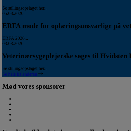
Se stillingsopslaget her...
05.08.2026
ERFA møde for oplæringsansvarlige på vete
ERFA 2026...
03.08.2026
Veterinærsygeplejerske søges til Hvidsten 
Se stillingsopslaget her...
Se hele kalenderen
Mød vores sponsorer