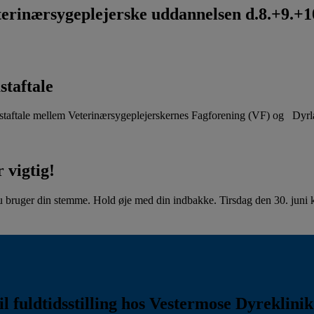
rinærsygeplejerske uddannelsen d.8.+9.+10
staftale
aftale mellem Veterinærsygeplejerskernes Fagforening (VF) og Dyr
 vigtig!
u bruger din stemme. Hold øje med din indbakke. Tirsdag den 30. juni kl
l fuldtidsstilling hos Vestermose Dyreklini