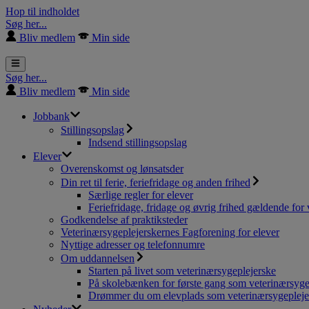
Hop til indholdet
Søg her...
Bliv medlem
Min side
Søg her...
Bliv medlem
Min side
Jobbank
Stillingsopslag
Indsend stillingsopslag
Elever
Overenskomst og lønsatsder
Din ret til ferie, feriefridage og anden frihed
Særlige regler for elever
Feriefridage, fridage og øvrig frihed gældende for 
Godkendelse af praktiksteder
Veterinærsygeplejerskernes Fagforening for elever
Nyttige adresser og telefonnumre
Om uddannelsen
Starten på livet som veterinærsygeplejerske
På skolebænken for første gang som veterinærsyge
Drømmer du om elevplads som veterinærsygepleje