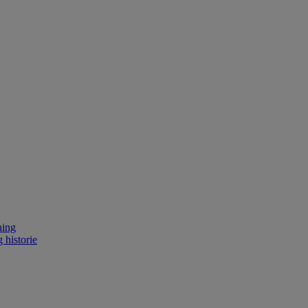
ning
 historie