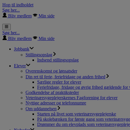
Hop til indholdet
Søg her...
Bliv medlem
Min side
Søg her...
Bliv medlem
Min side
Jobbank
Stillingsopslag
Indsend stillingsopslag
Elever
Overenskomst og lønsatsder
Din ret til ferie, feriefridage og anden frihed
Særlige regler for elever
Feriefridage, fridage og øvrig frihed gældende for 
Godkendelse af praktiksteder
Veterinærsygeplejerskernes Fagforening for elever
Nyttige adresser og telefonnumre
Om uddannelsen
Starten på livet som veterinærsygeplejerske
På skolebænken for første gang som veterinærsyge
Drømmer du om elevplads som veterinærsygepleje