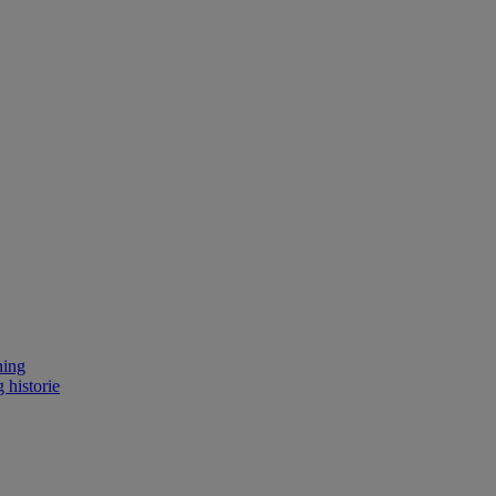
ning
 historie