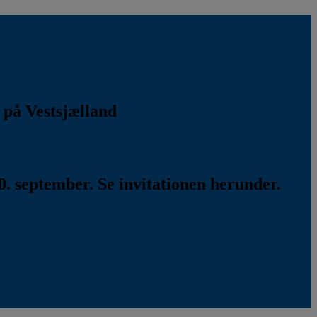
k på Vestsjælland
. september. Se invitationen herunder.