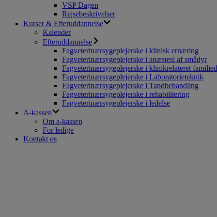
VSP Dagen
Rejsebeskrivelser
Kurser & Efteruddannelse
Kalender
Efteruddannelse
Fagveterinærsygeplejerske i klinisk ernæring
Fagveterinærsygeplejerske i anæstesi af smådyr
Fagveterinærsygeplejerske i klinikrelateret familie
Fagveterinærsygeplejerske i Laboratorieteknik
Fagveterinærsygeplejerske i Tandbehandling
Fagveterinærsygeplejerske i rehabilitering
Fagveterinærsygeplejerske i ledelse
A-kassen
Om a-kassen
For ledige
Kontakt os