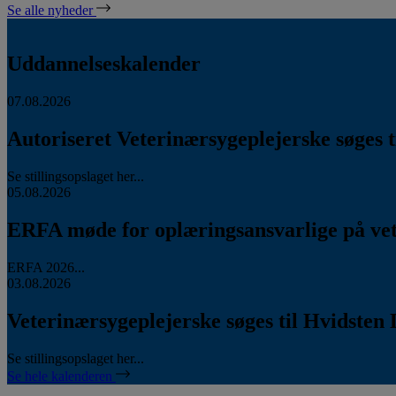
Se alle nyheder
Uddannelseskalender
07.08.2026
Autoriseret Veterinærsygeplejerske søges ti
Se stillingsopslaget her...
05.08.2026
ERFA møde for oplæringsansvarlige på vete
ERFA 2026...
03.08.2026
Veterinærsygeplejerske søges til Hvidsten 
Se stillingsopslaget her...
Se hele kalenderen