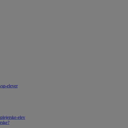
vsp-elever
plejerske-elev
rske?