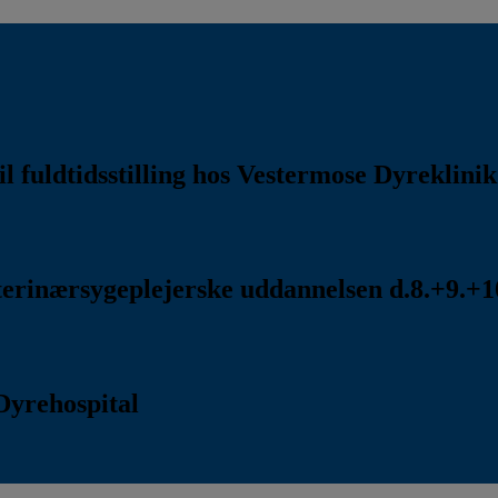
l fuldtidsstilling hos Vestermose Dyreklini
rinærsygeplejerske uddannelsen d.8.+9.+10
Dyrehospital