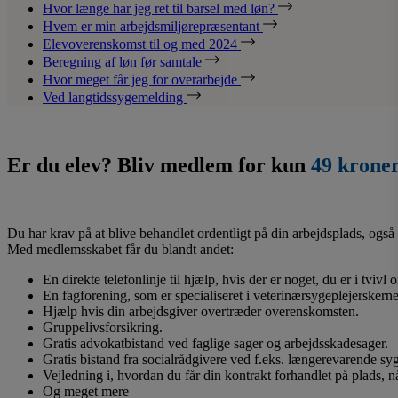
Hvor længe har jeg ret til barsel med løn?
Hvem er min arbejdsmiljørepræsentant
Elevoverenskomst til og med 2024
Beregning af løn før samtale
Hvor meget får jeg for overarbejde
Ved langtidssygemelding
Er du elev? Bliv medlem for kun
49 krone
Du har krav på at blive behandlet ordentligt på din arbejdsplads, også 
Med medlemsskabet får du blandt andet:
En direkte telefonlinje til hjælp, hvis der er noget, du er i tvivl
En fagforening, som er specialiseret i veterinærsygeplejerskerne
Hjælp hvis din arbejdsgiver overtræder overenskomsten.
Gruppelivsforsikring.
Gratis advokatbistand ved faglige sager og arbejdsskadesager.
Gratis bistand fra socialrådgivere ved f.eks. længerevarende s
Vejledning i, hvordan du får din kontrakt forhandlet på plads, 
Og meget mere