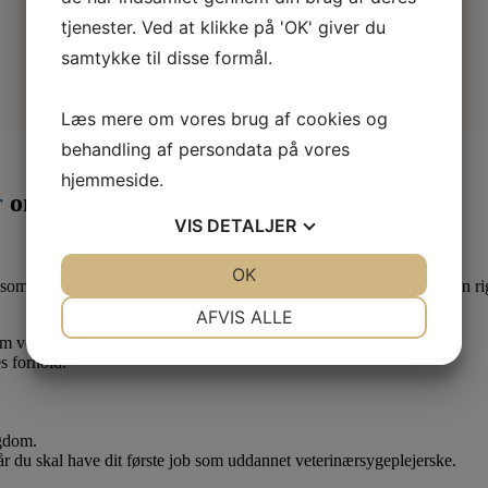
tjenester. Ved at klikke på 'OK' giver du
samtykke til disse formål.
Læs mere om vores brug af cookies og
behandling af persondata på vores
hjemmeside.
r
om måneden
VIS
DETALJER
JA
NEJ
OK
JA
NEJ
som lærling eller elev. Derfor er det en god idé at være medlem af en ri
NØDVENDIGE
PRÆFERENCER
AFVIS ALLE
 om vedr. dine løn- og arbejdsforhold.
JA
NEJ
JA
NEJ
s forhold.
MARKETING
STATISTIK
ygdom.
når du skal have dit første job som uddannet veterinærsygeplejerske.