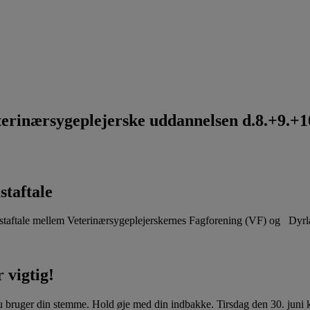
rinærsygeplejerske uddannelsen d.8.+9.+10
staftale
aftale mellem Veterinærsygeplejerskernes Fagforening (VF) og Dyr
 vigtig!
u bruger din stemme. Hold øje med din indbakke. Tirsdag den 30. juni kl