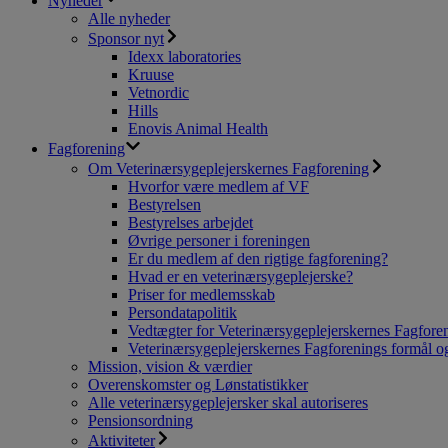
Nyheder
Alle nyheder
Sponsor nyt
Idexx laboratories
Kruuse
Vetnordic
Hills
Enovis Animal Health
Fagforening
Om Veterinærsygeplejerskernes Fagforening
Hvorfor være medlem af VF
Bestyrelsen
Bestyrelses arbejdet
Øvrige personer i foreningen
Er du medlem af den rigtige fagforening?
Hvad er en veterinærsygeplejerske?
Priser for medlemsskab
Persondatapolitik
Vedtægter for Veterinærsygeplejerskernes Fagfore
Veterinærsygeplejerskernes Fagforenings formål og
Mission, vision & værdier
Overenskomster og Lønstatistikker
Alle veterinærsygeplejersker skal autoriseres
Pensionsordning
Aktiviteter