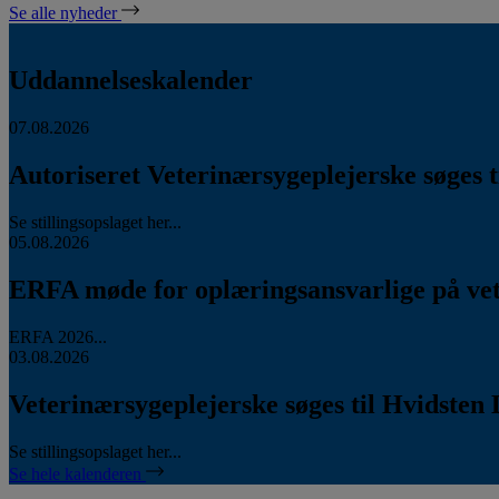
Se alle nyheder
Uddannelseskalender
07.08.2026
Autoriseret Veterinærsygeplejerske søges ti
Se stillingsopslaget her...
05.08.2026
ERFA møde for oplæringsansvarlige på vete
ERFA 2026...
03.08.2026
Veterinærsygeplejerske søges til Hvidsten 
Se stillingsopslaget her...
Se hele kalenderen