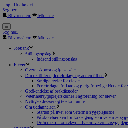
Hop til indholdet
Søg her...
Bliv medlem
Min side
Søg her...
Bliv medlem
Min side
Jobbank
Stillingsopslag
Indsend stillingsopslag
Elever
Overenskomst og lønsatsder
Din ret til ferie, feriefridage og anden frihed
Særlige regler for elever
Feriefridage, fridage og øvrig frihed gældende for 
Godkendelse af praktiksteder
Veterinærsygeplejerskernes Fagforening for elever
Nyttige adresser og telefonnumre
Om uddannelsen
Starten på livet som veterinærsygeplejerske
På skolebænken for første gang som veterinærsyge
Drømmer du om elevplads som veterinærsygepleje