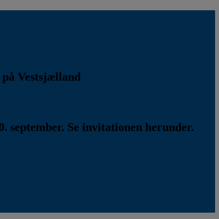
k på Vestsjælland
. september. Se invitationen herunder.