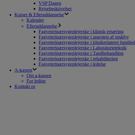
VSP Dagen
Rejsebeskrivelser
Kurser & Efteruddannelse
Kalender
Efteruddannelse
Fagveterinærsygeplejerske i klinisk ernæring
Fagveterinærsygeplejerske i anæstesi af smådyr
Fagveterinærsygeplejerske i klinikrelateret familie
Fagveterinærsygeplejerske i Laboratorieteknik
Fagveterinærsygeplejerske i Tandbehandling
Fagveterinærsygeplejerske i rehabilitering
Fagveterinærsygeplejerske i ledelse
A-kassen
Om a-kassen
For ledige
Kontakt os