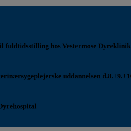
l fuldtidsstilling hos Vestermose Dyreklini
rinærsygeplejerske uddannelsen d.8.+9.+10
Dyrehospital