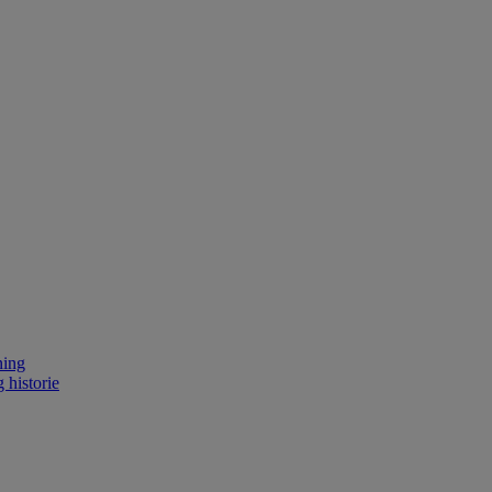
ning
 historie