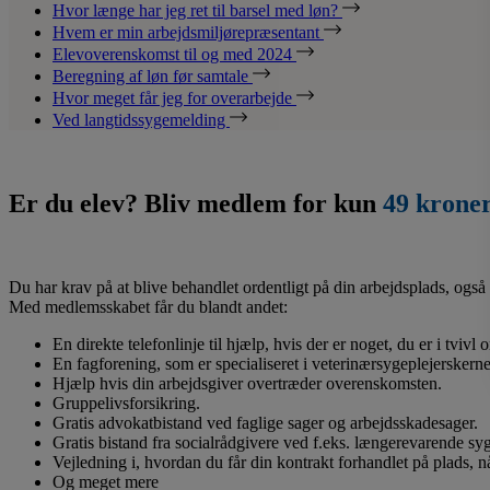
Hvor længe har jeg ret til barsel med løn?
Hvem er min arbejdsmiljørepræsentant
Elevoverenskomst til og med 2024
Beregning af løn før samtale
Hvor meget får jeg for overarbejde
Ved langtidssygemelding
Er du elev? Bliv medlem for kun
49 krone
Du har krav på at blive behandlet ordentligt på din arbejdsplads, også 
Med medlemsskabet får du blandt andet:
En direkte telefonlinje til hjælp, hvis der er noget, du er i tvivl
En fagforening, som er specialiseret i veterinærsygeplejerskerne
Hjælp hvis din arbejdsgiver overtræder overenskomsten.
Gruppelivsforsikring.
Gratis advokatbistand ved faglige sager og arbejdsskadesager.
Gratis bistand fra socialrådgivere ved f.eks. længerevarende s
Vejledning i, hvordan du får din kontrakt forhandlet på plads, 
Og meget mere