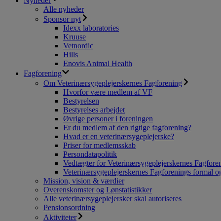
Nyheder
Alle nyheder
Sponsor nyt
Idexx laboratories
Kruuse
Vetnordic
Hills
Enovis Animal Health
Fagforening
Om Veterinærsygeplejerskernes Fagforening
Hvorfor være medlem af VF
Bestyrelsen
Bestyrelses arbejdet
Øvrige personer i foreningen
Er du medlem af den rigtige fagforening?
Hvad er en veterinærsygeplejerske?
Priser for medlemsskab
Persondatapolitik
Vedtægter for Veterinærsygeplejerskernes Fagfore
Veterinærsygeplejerskernes Fagforenings formål og
Mission, vision & værdier
Overenskomster og Lønstatistikker
Alle veterinærsygeplejersker skal autoriseres
Pensionsordning
Aktiviteter