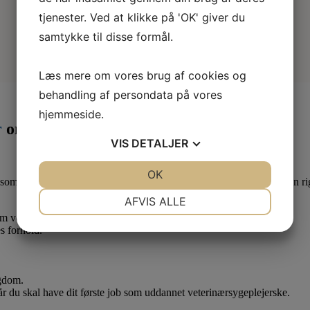
tjenester. Ved at klikke på 'OK' giver du
samtykke til disse formål.
Læs mere om vores brug af cookies og
behandling af persondata på vores
hjemmeside.
r
om måneden
VIS
DETALJER
JA
NEJ
OK
JA
NEJ
som lærling eller elev. Derfor er det en god idé at være medlem af en ri
NØDVENDIGE
PRÆFERENCER
AFVIS ALLE
 om vedr. dine løn- og arbejdsforhold.
JA
NEJ
JA
NEJ
s forhold.
MARKETING
STATISTIK
ygdom.
når du skal have dit første job som uddannet veterinærsygeplejerske.