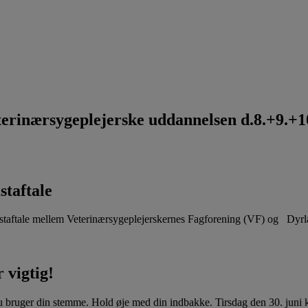
rinærsygeplejerske uddannelsen d.8.+9.+10
staftale
aftale mellem Veterinærsygeplejerskernes Fagforening (VF) og Dyr
 vigtig!
u bruger din stemme. Hold øje med din indbakke. Tirsdag den 30. juni kl