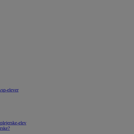
vsp-elever
plejerske-elev
rske?