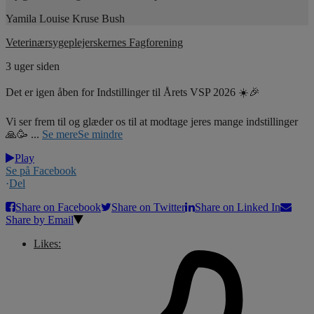
Yamila Louise Kruse Bush
Veterinærsygeplejerskernes Fagforening
3 uger siden
Det er igen åben for Indstillinger til Årets VSP 2026 ☀️🎉
Vi ser frem til og glæder os til at modtage jeres mange indstillinger
🙏🥳
...
Se mere
Se mindre
Play
Se på Facebook
·
Del
Share on Facebook
Share on Twitter
Share on Linked In
Share by Email
Likes: