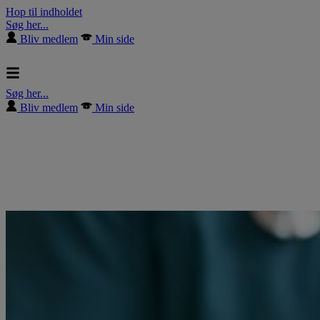
Hop til indholdet
Søg her...
Bliv medlem
Min side
Søg her...
Bliv medlem
Min side