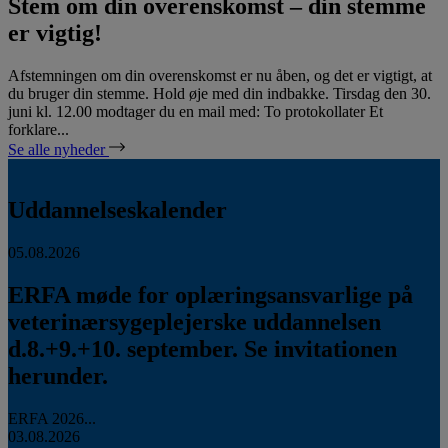
Stem om din overenskomst – din stemme
er vigtig!
Afstemningen om din overenskomst er nu åben, og det er vigtigt, at
du bruger din stemme. Hold øje med din indbakke. Tirsdag den 30.
juni kl. 12.00 modtager du en mail med: To protokollater Et
forklare...
Se alle nyheder
Uddannelseskalender
05.08.2026
ERFA møde for oplæringsansvarlige på
veterinærsygeplejerske uddannelsen
d.8.+9.+10. september. Se invitationen
herunder.
ERFA 2026...
03.08.2026