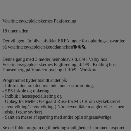
Veterinærsygeplejerskernes Fagforening
18 timer siden
Der vil igen i år blive afviklet ERFA møde for oplæringsansvarlige
på veterinærsygeplejerskeuddannelsen🐕🐈🦜
Denne gang med 3 møder henholdsvis d. 8/9 i Valby hos
Veterinærsygeplejerskernes Fagforening, d. 9/9 i Kolding hos
Hansenberg på Vranderupvej og d. 10/9 i Vodskov
Programmet byder blandt andet på:
- Information om den nye uddannelsesforordning,
- SPS i skole og oplæring,
- Indblik i hestespecialisering og
- Oplæg fra Mette Overgaard Riise fra M-O-R om styrkebaseret
elevudvikling/selvudvikling ( Når eleven ikke mangler vilje – men
indsigt i egne styrker)
- Samt en masse af sparring med andre oplæringsansvarlige.
Se det fulde program og tilmeldingsmuligheder i kommentarsporet