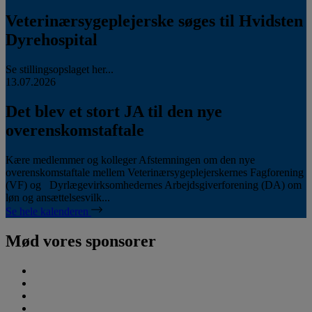
Veterinærsygeplejerske søges til Hvidsten
Dyrehospital
Se stillingsopslaget her...
13.07.2026
Det blev et stort JA til den nye
overenskomstaftale
Kære medlemmer og kolleger Afstemningen om den nye
overenskomstaftale mellem Veterinærsygeplejerskernes Fagforening
(VF) og Dyrlægevirksomhedernes Arbejdsgiverforening (DA) om
løn og ansættelsesvilk...
Se hele kalenderen
Mød vores sponsorer