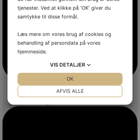
tjenester. Ved at klikke på 'OK' giver du
samtykke til disse formål.
Læs mere om vores brug af cookies og
behandling af persondata på vores
hjemmeside.
VIS
DETALJER
JA
NEJ
OK
JA
NEJ
NØDVENDIGE
PRÆFERENCER
AFVIS ALLE
JA
NEJ
JA
NEJ
MARKETING
STATISTIK