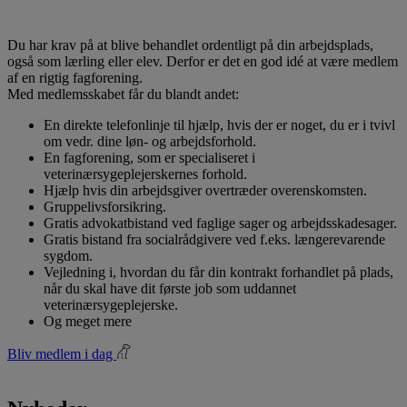
Du har krav på at blive behandlet ordentligt på din arbejdsplads,
også som lærling eller elev. Derfor er det en god idé at være medlem
af en rigtig fagforening.
Med medlemsskabet får du blandt andet:
En direkte telefonlinje til hjælp, hvis der er noget, du er i tvivl
om vedr. dine løn- og arbejdsforhold.
En fagforening, som er specialiseret i
veterinærsygeplejerskernes forhold.
Hjælp hvis din arbejdsgiver overtræder overenskomsten.
Gruppelivsforsikring.
Gratis advokatbistand ved faglige sager og arbejdsskadesager.
Gratis bistand fra socialrådgivere ved f.eks. længerevarende
sygdom.
Vejledning i, hvordan du får din kontrakt forhandlet på plads,
når du skal have dit første job som uddannet
veterinærsygeplejerske.
Og meget mere
Bliv medlem i dag