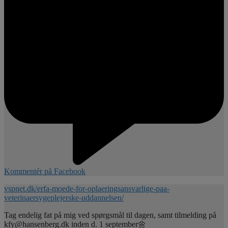
Kommentér på Facebook
vspnet.dk/erfa-moede-for-oplaeringsansvarlige-paa-
veterinaersygeplejerske-uddannelsen/
Tag endelig fat på mig ved spørgsmål til dagen, samt tilmelding på
kfy@hansenberg.dk inden d. 1 september🌼