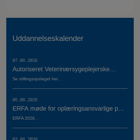
Uddannelseskalender
07.08.2026
Autoriseret Veterinærsygeplejerske
søges til fuldtidsstilling hos Vestermose
Se stillingsopslaget her...
Dyreklinik på Vestsjælland
05.08.2026
ERFA møde for oplæringsansvarlige på
veterinærsygeplejerske uddannelsen
ERFA 2026...
d.8.+9.+10. september. Se invitationen
herunder.
03.08.2026