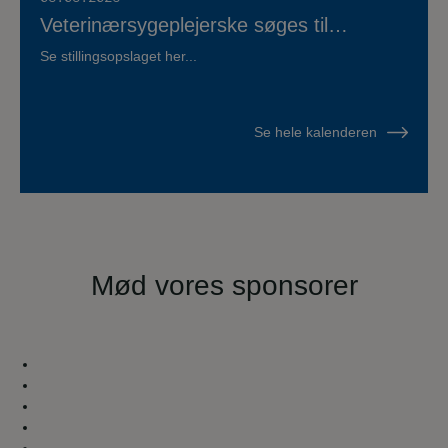
Veterinærsygeplejerske søges til
Hvidsten Dyrehospital
Se stillingsopslaget her...
Se hele kalenderen
Mød vores sponsorer