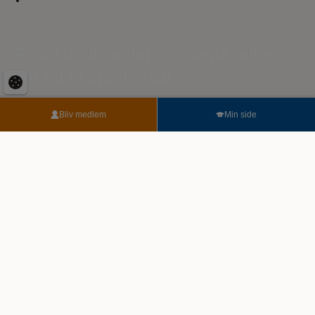
Fandt du ikke det, du søgte, eller
har du et spørgsmål?
Send os dit spørgsmål her. Vi sikrer, at du kommer i kontakt
Bliv medlem
Min side
med den rigtige person. Vores eksperter er klar til at hjælpe dig.
For enhver udfordring, stor eller lille.
Når du skriver til os, kan der gå op til 3 hverdage, før du har et
svar.
Du kan eventuelt også få svar under vores ofte stillede
spørgsmål.
Følg med på Facebook