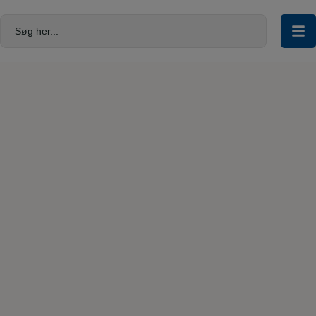
Hop
til
Søg her...
indholdet