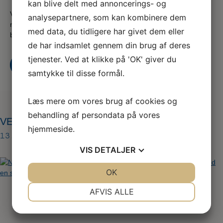
kan blive delt med annoncerings- og
Vi er en del af serviceforbundet og er til for at hjælpe dig
analysepartnere, som kan kombinere dem
når du er i tvivl, skal skal godt videre eller søger nyt,
med data, du tidligere har givet dem eller
både som din fagforening og A-kasse
de har indsamlet gennem din brug af deres
tjenester. Ved at klikke på 'OK' giver du
Kontakt os
Bliv medlem i dag
samtykke til disse formål.
Læs mere om vores brug af cookies og
behandling af persondata på vores
VET-03-dyreklinik
hjemmeside.
13. dec 2022
VIS
DETALJER
JA
NEJ
OK
JA
NEJ
NØDVENDIGE
PRÆFERENCER
AFVIS ALLE
JA
NEJ
JA
NEJ
MARKETING
STATISTIK