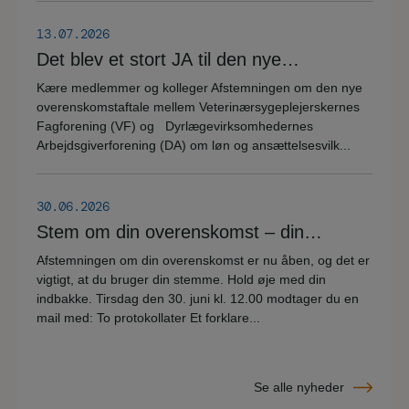
herunder.
13.07.2026
Det blev et stort JA til den nye
overenskomstaftale
Kære medlemmer og kolleger Afstemningen om den nye
overenskomstaftale mellem Veterinærsygeplejerskernes
Fagforening (VF) og Dyrlægevirksomhedernes
Arbejdsgiverforening (DA) om løn og ansættelsesvilk...
30.06.2026
Stem om din overenskomst – din
stemme er vigtig!
Afstemningen om din overenskomst er nu åben, og det er
vigtigt, at du bruger din stemme. Hold øje med din
indbakke. Tirsdag den 30. juni kl. 12.00 modtager du en
mail med: To protokollater Et forklare...
Se alle nyheder