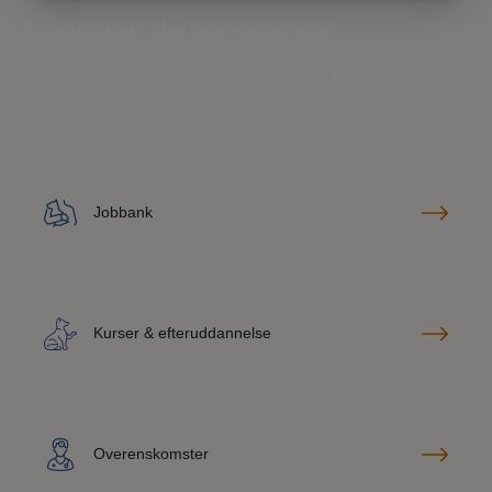
Find hvad du har brug for
Søg råd og vejledning om personaleforhold, find drømmejobbet
eller udvid din viden med specialiserede kurser.
Jobbank
Kurser & efteruddannelse
Overenskomster