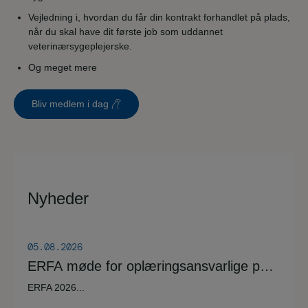
Vejledning i, hvordan du får din kontrakt forhandlet på plads,
når du skal have dit første job som uddannet
veterinærsygeplejerske.
Og meget mere
Bliv medlem i dag
Nyheder
05.08.2026
ERFA møde for oplæringsansvarlige på
veterinærsygeplejerske uddannelsen
ERFA 2026...
d.8.+9.+10. september. Se invitationen