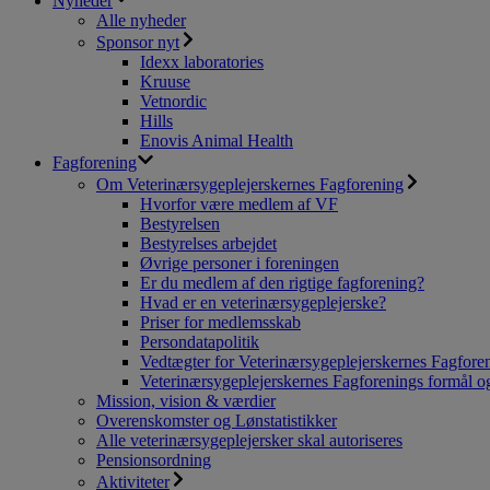
Nyheder
Alle nyheder
Sponsor nyt
Idexx laboratories
Kruuse
Vetnordic
Hills
Enovis Animal Health
Fagforening
Om Veterinærsygeplejerskernes Fagforening
Hvorfor være medlem af VF
Bestyrelsen
Bestyrelses arbejdet
Øvrige personer i foreningen
Er du medlem af den rigtige fagforening?
Hvad er en veterinærsygeplejerske?
Priser for medlemsskab
Persondatapolitik
Vedtægter for Veterinærsygeplejerskernes Fagfore
Veterinærsygeplejerskernes Fagforenings formål og
Mission, vision & værdier
Overenskomster og Lønstatistikker
Alle veterinærsygeplejersker skal autoriseres
Pensionsordning
Aktiviteter