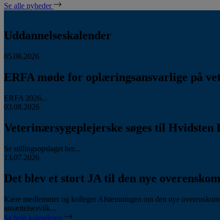
Se alle nyheder
Uddannelseskalender
05.08.2026
ERFA møde for oplæringsansvarlige på vete
ERFA 2026...
03.08.2026
Veterinærsygeplejerske søges til Hvidsten 
Se stillingsopslaget her...
13.07.2026
Det blev et stort JA til den nye overenskom
Kære medlemmer og kolleger Afstemningen om den nye overenskomst
ansættelsesvilk...
Se hele kalenderen