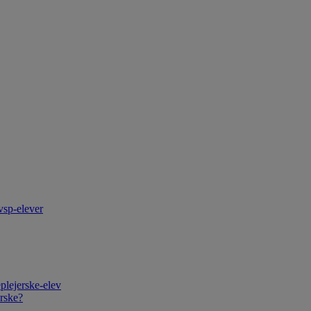
vsp-elever
plejerske-elev
rske?