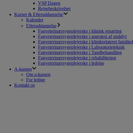
VSP Dagen
Rejsebeskrivelser
Kurser & Efteruddannelse
Kalender
Efteruddannelse
Fagveterinærsygeplejerske i klinisk ernæring
Fagveterinærsygeplejerske i anæstesi af smådyr
Fagveterinærsygeplejerske i klinikrelateret familie
Fagveterinærsygeplejerske i Laboratorieteknik
Fagveterinærsygeplejerske i Tandbehandling
Fagveterinærsygeplejerske i rehabilitering
Fagveterinærsygeplejerske i ledelse
A-kassen
Om a-kassen
For ledige
Kontakt os