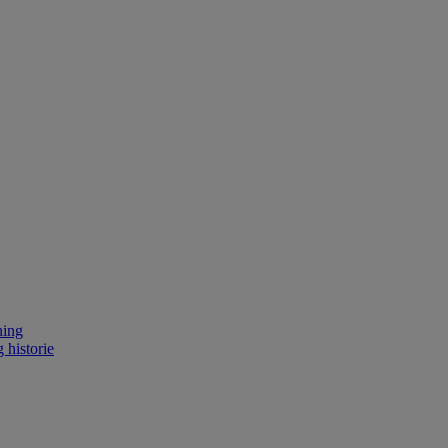
ning
 historie