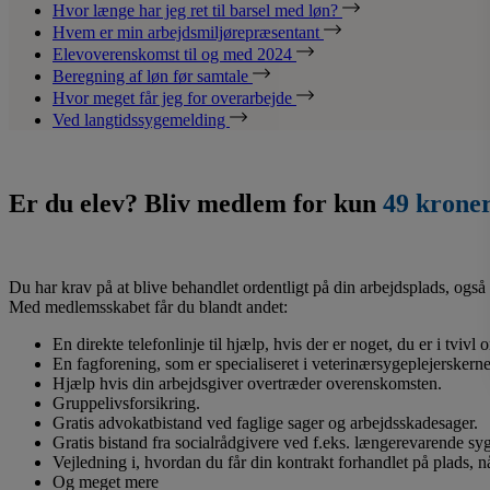
Hvor længe har jeg ret til barsel med løn?
Hvem er min arbejdsmiljørepræsentant
Elevoverenskomst til og med 2024
Beregning af løn før samtale
Hvor meget får jeg for overarbejde
Ved langtidssygemelding
Er du elev? Bliv medlem for kun
49 krone
Du har krav på at blive behandlet ordentligt på din arbejdsplads, også 
Med medlemsskabet får du blandt andet:
En direkte telefonlinje til hjælp, hvis der er noget, du er i tvivl
En fagforening, som er specialiseret i veterinærsygeplejerskerne
Hjælp hvis din arbejdsgiver overtræder overenskomsten.
Gruppelivsforsikring.
Gratis advokatbistand ved faglige sager og arbejdsskadesager.
Gratis bistand fra socialrådgivere ved f.eks. længerevarende s
Vejledning i, hvordan du får din kontrakt forhandlet på plads, 
Og meget mere