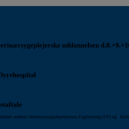
rinærsygeplejerske uddannelsen d.8.+9.+10
Dyrehospital
staftale
aftale mellem Veterinærsygeplejerskernes Fagforening (VF) og Dyr