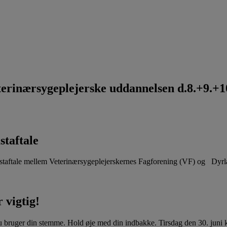
rinærsygeplejerske uddannelsen d.8.+9.+10
staftale
aftale mellem Veterinærsygeplejerskernes Fagforening (VF) og Dyr
 vigtig!
u bruger din stemme. Hold øje med din indbakke. Tirsdag den 30. juni kl