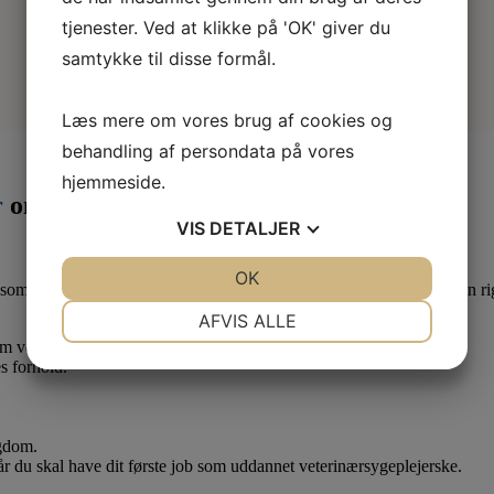
tjenester. Ved at klikke på 'OK' giver du
samtykke til disse formål.
Læs mere om vores brug af cookies og
behandling af persondata på vores
hjemmeside.
r
om måneden
VIS
DETALJER
JA
NEJ
OK
JA
NEJ
som lærling eller elev. Derfor er det en god idé at være medlem af en ri
NØDVENDIGE
PRÆFERENCER
AFVIS ALLE
 om vedr. dine løn- og arbejdsforhold.
JA
NEJ
JA
NEJ
s forhold.
MARKETING
STATISTIK
ygdom.
når du skal have dit første job som uddannet veterinærsygeplejerske.