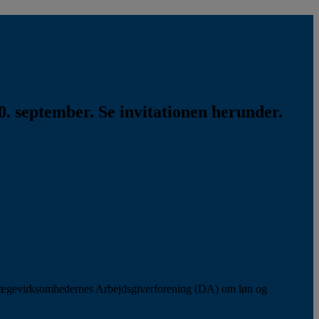
. september. Se invitationen herunder.
lægevirksomhedernes Arbejdsgiverforening (DA) om løn og