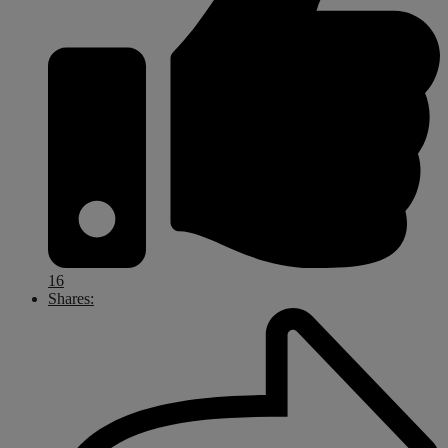
16
Shares: