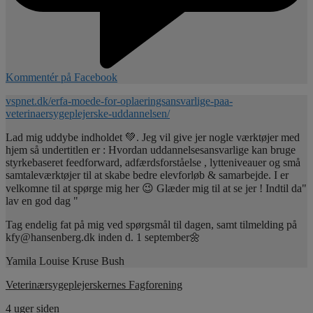
Kommentér på Facebook
vspnet.dk/erfa-moede-for-oplaeringsansvarlige-paa-
veterinaersygeplejerske-uddannelsen/
Lad mig uddybe indholdet 💚. Jeg vil give jer nogle værktøjer med
hjem så undertitlen er : Hvordan uddannelsesansvarlige kan bruge
styrkebaseret feedforward, adfærdsforståelse , lytteniveauer og små
samtaleværktøjer til at skabe bedre elevforløb & samarbejde. I er
velkomne til at spørge mig her 😉 Glæder mig til at se jer ! Indtil da"
lav en god dag "
Tag endelig fat på mig ved spørgsmål til dagen, samt tilmelding på
kfy@hansenberg.dk inden d. 1 september🌼
Yamila Louise Kruse Bush
Veterinærsygeplejerskernes Fagforening
4 uger siden