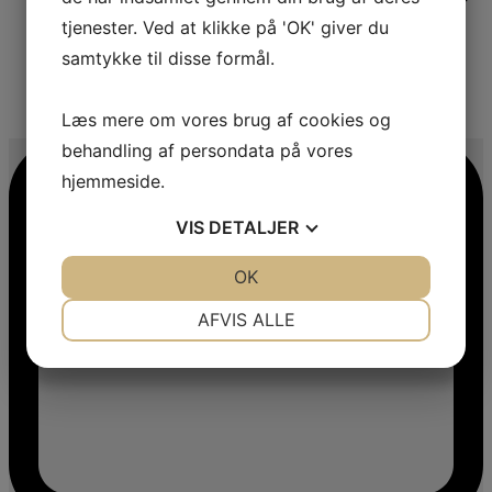
tjenester. Ved at klikke på 'OK' giver du
samtykke til disse formål.
4
Læs mere om vores brug af cookies og
behandling af persondata på vores
hjemmeside.
VIS
DETALJER
JA
NEJ
OK
JA
NEJ
NØDVENDIGE
PRÆFERENCER
AFVIS ALLE
JA
NEJ
JA
NEJ
MARKETING
STATISTIK