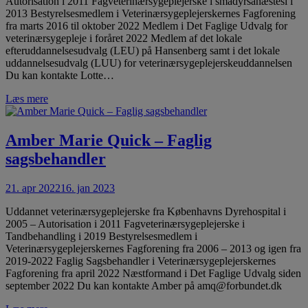
Autorisation i 2011 Fagveterinærsygeplejerske i smådyrsanæstesi i
2013 Bestyrelsesmedlem i Veterinærsygeplejerskernes Fagforening
fra marts 2016 til oktober 2022 Medlem i Det Faglige Udvalg for
veterinærsygepleje i foråret 2022 Medlem af det lokale
efteruddannelsesudvalg (LEU) på Hansenberg samt i det lokale
uddannelsesudvalg (LUU) for veterinærsygeplejerskeuddannelsen
Du kan kontakte Lotte…
Læs mere
Amber Marie Quick – Faglig
sagsbehandler
21. apr 2022
16. jan 2023
Uddannet veterinærsygeplejerske fra Københavns Dyrehospital i
2005 – Autorisation i 2011 Fagveterinærsygeplejerske i
Tandbehandling i 2019 Bestyrelsesmedlem i
Veterinærsygeplejerskernes Fagforening fra 2006 – 2013 og igen fra
2019-2022 Faglig Sagsbehandler i Veterinærsygeplejerskernes
Fagforening fra april 2022 Næstformand i Det Faglige Udvalg siden
september 2022 Du kan kontakte Amber på amq@forbundet.dk