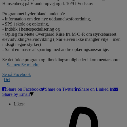
Hansenberg på Vranderupvej og d. 10/9 i Vodskov
Programmet byder blandt andet på:
- Information om den nye uddannelsesforordning,
- SPS i skole og oplæring,
- Indblik i hestespecialisering og
- Oplæg fra Mette Overgaard Riise fra M-O-R om styrkebaseret
elevudvikling/selvudvikling ( Når eleven ikke mangler vilje – men
indsigt i egne styrker)
- Samt en masse af sparring med andre oplæringsansvarlige.
Se det fulde program og tilmeldingsmuligheder i kommentarsporet
...
Se mere
Se mindre
Se på Facebook
·
Del
Share on Facebook
Share on Twitter
Share on Linked In
Share by Email
Likes: