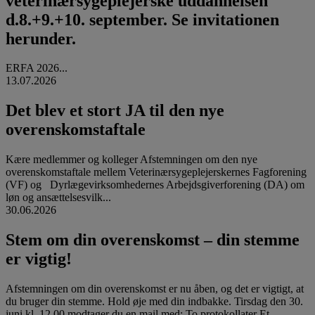
veterinærsygeplejerske uddannelsen
d.8.+9.+10. september. Se invitationen
herunder.
ERFA 2026...
13.07.2026
Det blev et stort JA til den nye
overenskomstaftale
Kære medlemmer og kolleger Afstemningen om den nye
overenskomstaftale mellem Veterinærsygeplejerskernes Fagforening
(VF) og Dyrlægevirksomhedernes Arbejdsgiverforening (DA) om
løn og ansættelsesvilk...
30.06.2026
Stem om din overenskomst – din stemme
er vigtig!
Afstemningen om din overenskomst er nu åben, og det er vigtigt, at
du bruger din stemme. Hold øje med din indbakke. Tirsdag den 30.
juni kl. 12.00 modtager du en mail med: To protokollater Et