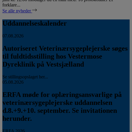
forklare...
Se alle nyheder
Uddannelseskalender
07.08.2026
Autoriseret Veterinærsygeplejerske søges
til fuldtidsstilling hos Vestermose
Dyreklinik på Vestsjælland
Se stillingsopslaget her...
05.08.2026
ERFA møde for oplæringsansvarlige på
veterinærsygeplejerske uddannelsen
d.8.+9.+10. september. Se invitationen
herunder.
ERFA 2026...