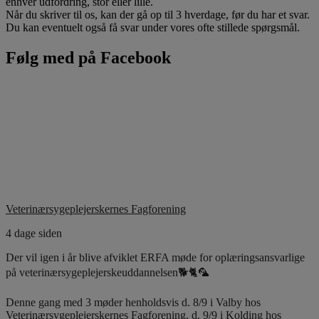
enhver udfordring, stor eller lille.
Når du skriver til os, kan der gå op til 3 hverdage, før du har et svar.
Du kan eventuelt også få svar under vores ofte stillede spørgsmål.
Følg med på Facebook
Veterinærsygeplejerskernes Fagforening
4 dage siden
Der vil igen i år blive afviklet ERFA møde for oplæringsansvarlige
på veterinærsygeplejerskeuddannelsen🐕🐈🦜
Denne gang med 3 møder henholdsvis d. 8/9 i Valby hos
Veterinærsygeplejerskernes Fagforening, d. 9/9 i Kolding hos