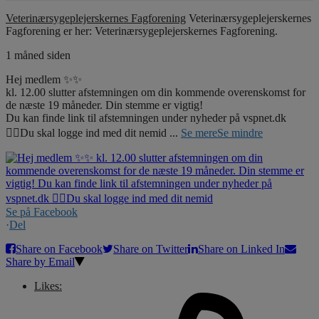
Veterinærsygeplejerskernes Fagforening
Veterinærsygeplejerskernes
Fagforening er her: Veterinærsygeplejerskernes Fagforening.
1 måned siden
Hej medlem ✨✨
kl. 12.00 slutter afstemningen om din kommende overenskomst for
de næste 19 måneder. Din stemme er vigtig!
Du kan finde link til afstemningen under nyheder på vspnet.dk
☝🏼Du skal logge ind med dit nemid
...
Se mere
Se mindre
Se på Facebook
·
Del
Share on Facebook
Share on Twitter
Share on Linked In
Share by Email
Likes: