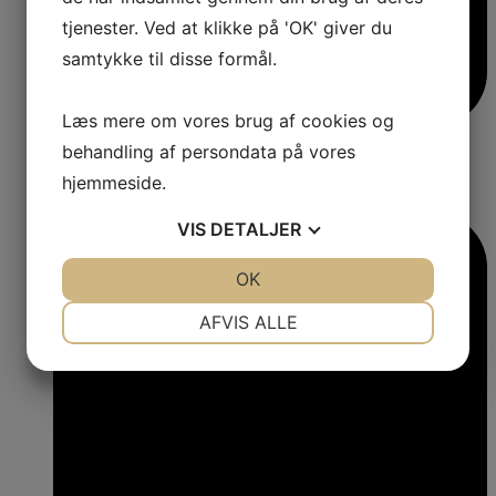
tjenester. Ved at klikke på 'OK' giver du
samtykke til disse formål.
Læs mere om vores brug af cookies og
behandling af persondata på vores
hjemmeside.
VIS
DETALJER
JA
NEJ
OK
JA
NEJ
NØDVENDIGE
PRÆFERENCER
AFVIS ALLE
JA
NEJ
JA
NEJ
MARKETING
STATISTIK