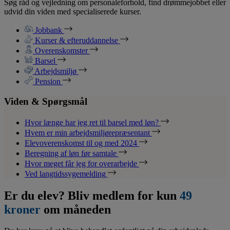
Søg råd og vejledning om personaleforhold, find drømmejobbet eller
udvid din viden med specialiserede kurser.
Jobbank
Kurser & efteruddannelse
Overenskomster
Barsel
Arbejdsmiljø
Pension
Viden & Spørgsmål
Hvor længe har jeg ret til barsel med løn?
Hvem er min arbejdsmiljørepræsentant
Elevoverenskomst til og med 2024
Beregning af løn før samtale
Hvor meget får jeg for overarbejde
Ved langtidssygemelding
Er du elev? Bliv medlem for kun
49
kroner
om måneden