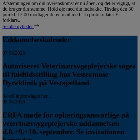
Afstemningen om din overenskomst er nu åben, og det er vigtigt, at
du bruger din stemme. Hold øje med din indbakke. Tirsdag den 30.
juni kl. 12.00 modtager du en mail med: To protokollater Et
forklare...
Se alle nyheder
Uddannelseskalender
07.08.2026
Autoriseret Veterinærsygeplejerske søges
til fuldtidsstilling hos Vestermose
Dyreklinik på Vestsjælland
Se stillingsopslaget her...
05.08.2026
ERFA møde for oplæringsansvarlige på
veterinærsygeplejerske uddannelsen
d.8.+9.+10. september. Se invitationen