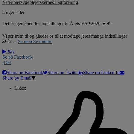
Veterinærsygeplejerskernes Fagforening
4 uger siden
Det er igen åben for Indstillinger til Årets VSP 2026 ☀️🎉
Vi ser frem til og glæder os til at modtage jeres mange indstillinger
🙏🥳
...
Se mere
Se mindre
Play
Se på Facebook
·
Del
Share on Facebook
Share on Twitter
Share on Linked In
Share by Email
Likes: