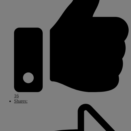
16
Shares: