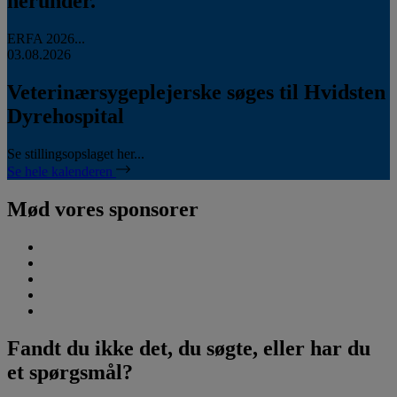
herunder.
ERFA 2026...
03.08.2026
Veterinærsygeplejerske søges til Hvidsten
Dyrehospital
Se stillingsopslaget her...
Se hele kalenderen
Mød vores sponsorer
Fandt du ikke det, du søgte, eller har du
et spørgsmål?