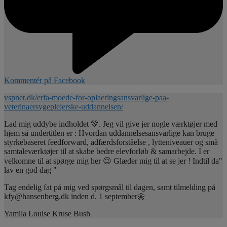
Kommentér på Facebook
vspnet.dk/erfa-moede-for-oplaeringsansvarlige-paa-
veterinaersygeplejerske-uddannelsen/
Lad mig uddybe indholdet 💚. Jeg vil give jer nogle værktøjer med
hjem så undertitlen er : Hvordan uddannelsesansvarlige kan bruge
styrkebaseret feedforward, adfærdsforståelse , lytteniveauer og små
samtaleværktøjer til at skabe bedre elevforløb & samarbejde. I er
velkomne til at spørge mig her 😉 Glæder mig til at se jer ! Indtil da"
lav en god dag "
Tag endelig fat på mig ved spørgsmål til dagen, samt tilmelding på
kfy@hansenberg.dk inden d. 1 september🌼
Yamila Louise Kruse Bush