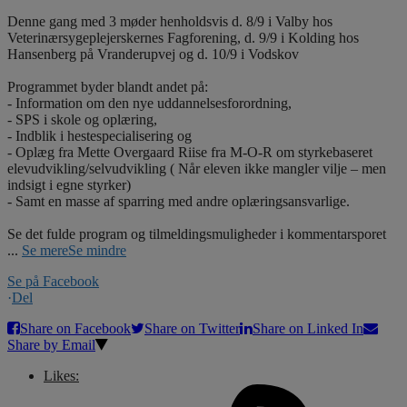
Denne gang med 3 møder henholdsvis d. 8/9 i Valby hos
Veterinærsygeplejerskernes Fagforening, d. 9/9 i Kolding hos
Hansenberg på Vranderupvej og d. 10/9 i Vodskov
Programmet byder blandt andet på:
- Information om den nye uddannelsesforordning,
- SPS i skole og oplæring,
- Indblik i hestespecialisering og
- Oplæg fra Mette Overgaard Riise fra M-O-R om styrkebaseret
elevudvikling/selvudvikling ( Når eleven ikke mangler vilje – men
indsigt i egne styrker)
- Samt en masse af sparring med andre oplæringsansvarlige.
Se det fulde program og tilmeldingsmuligheder i kommentarsporet
...
Se mere
Se mindre
Se på Facebook
·
Del
Share on Facebook
Share on Twitter
Share on Linked In
Share by Email
Likes: