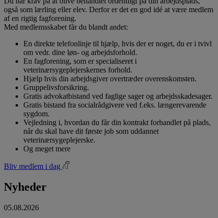
Du har krav på at blive behandlet ordentligt på din arbejdsplads,
også som lærling eller elev. Derfor er det en god idé at være medlem
af en rigtig fagforening.
Med medlemsskabet får du blandt andet:
En direkte telefonlinje til hjælp, hvis der er noget, du er i tvivl
om vedr. dine løn- og arbejdsforhold.
En fagforening, som er specialiseret i
veterinærsygeplejerskernes forhold.
Hjælp hvis din arbejdsgiver overtræder overenskomsten.
Gruppelivsforsikring.
Gratis advokatbistand ved faglige sager og arbejdsskadesager.
Gratis bistand fra socialrådgivere ved f.eks. længerevarende
sygdom.
Vejledning i, hvordan du får din kontrakt forhandlet på plads,
når du skal have dit første job som uddannet
veterinærsygeplejerske.
Og meget mere
Bliv medlem i dag
Nyheder
05.08.2026