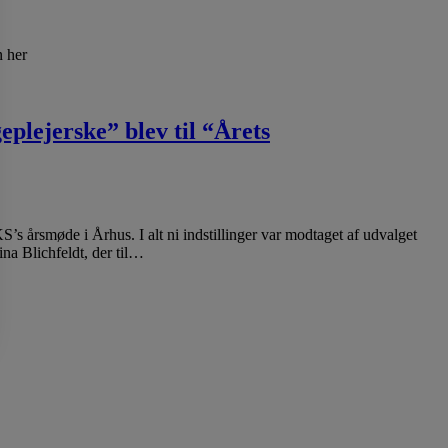
den her
plejerske” blev til “Årets
’s årsmøde i Århus. I alt ni indstillinger var modtaget af udvalget
na Blichfeldt, der til…