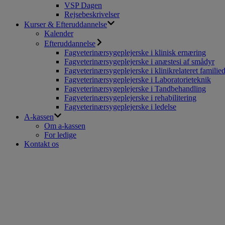
VSP Dagen
Rejsebeskrivelser
Kurser & Efteruddannelse
Kalender
Efteruddannelse
Fagveterinærsygeplejerske i klinisk ernæring
Fagveterinærsygeplejerske i anæstesi af smådyr
Fagveterinærsygeplejerske i klinikrelateret familie
Fagveterinærsygeplejerske i Laboratorieteknik
Fagveterinærsygeplejerske i Tandbehandling
Fagveterinærsygeplejerske i rehabilitering
Fagveterinærsygeplejerske i ledelse
A-kassen
Om a-kassen
For ledige
Kontakt os