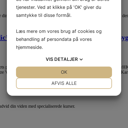
tjenester. Ved at klikke på 'OK' giver du
samtykke til disse formål.
r dimmisionsfesten på Kolding teater fredag den 9. oktober 2015 Se 
Læs mere om vores brug af cookies og
’s pris “Årets Praktiserende Veterinærsyge
behandling af persondata på vores
hjemmeside.
VIS
DETALJER
ets praktiserende veterinærsygeplejerske uddelt i forbindelse med SvHKS
JA
NEJ
OK
JA
NEJ
re VSP’er der løb med prisen. Tina Sørensen, Maibritt Groesen og Kari
NØDVENDIGE
PRÆFERENCER
AFVIS ALLE
JA
NEJ
JA
NEJ
MARKETING
STATISTIK
dvid din viden med specialiserede kurser.