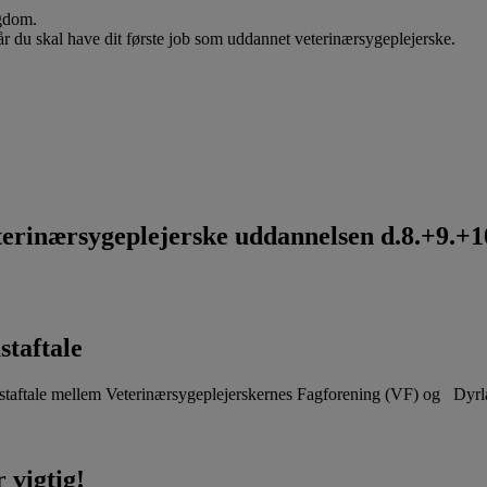
ygdom.
når du skal have dit første job som uddannet veterinærsygeplejerske.
rinærsygeplejerske uddannelsen d.8.+9.+10
staftale
aftale mellem Veterinærsygeplejerskernes Fagforening (VF) og Dyr
 vigtig!