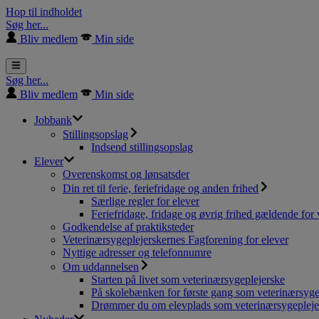
Hop til indholdet
Søg her...
Bliv medlem
Min side
Søg her...
Bliv medlem
Min side
Jobbank
Stillingsopslag
Indsend stillingsopslag
Elever
Overenskomst og lønsatsder
Din ret til ferie, feriefridage og anden frihed
Særlige regler for elever
Feriefridage, fridage og øvrig frihed gældende for 
Godkendelse af praktiksteder
Veterinærsygeplejerskernes Fagforening for elever
Nyttige adresser og telefonnumre
Om uddannelsen
Starten på livet som veterinærsygeplejerske
På skolebænken for første gang som veterinærsyge
Drømmer du om elevplads som veterinærsygepleje