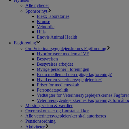
Nyheder
Alle nyheder
Sponsor nyt
Idexx laboratories
Kruuse
Vetnordic
Hills
Enovis Animal Health
Fagforening
Om Veterinærsygeplejerskernes Fagforening
Hvorfor være medlem af VF
Bestyrelsen
Bestyrelses arbejdet
Øvrige personer i foreningen
Er du medlem af den rigtige fagforening?
Hvad er en veterinærsygeplejerske?
Priser for medlemsskab
Persondatapolitik
Vedtægter for Veterinærsygeplejerskernes Fagfore
Veterinærsygeplejerskernes Fagforenings formål og
Mission, vision & værdier
Overenskomster og Lønstatistikker
Alle veterinærsygeplejersker skal autoriseres
Pensionsordning
Aktiviteter