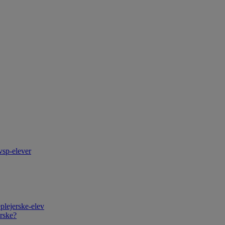
vsp-elever
plejerske-elev
rske?