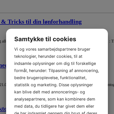
 Tricks til din lønforhandling
Samtykke til cookies
og alle jer der kiggede med 🙂 Som lovet min PowerPoint for aftenen : 
Vi og vores samarbejdspartnere bruger
teknologier, herunder cookies, til at
indsamle oplysninger om dig til forskellige
edicin for veterinærsygeplejersker
formål, herunder: Tilpasning af annoncering,
bedre brugeroplevelse, funktionalitet,
statistik og marketing. Disse oplysninger
l 21.00 Tak til alle jer der deltog hjemmefra da Niels Henrik Lund gent
kan blive delt med annoncerings- og
analysepartnere, som kan kombinere dem
med data, du tidligere har givet dem eller
ktober 2015
de har indsamlet gennem din brug af deres