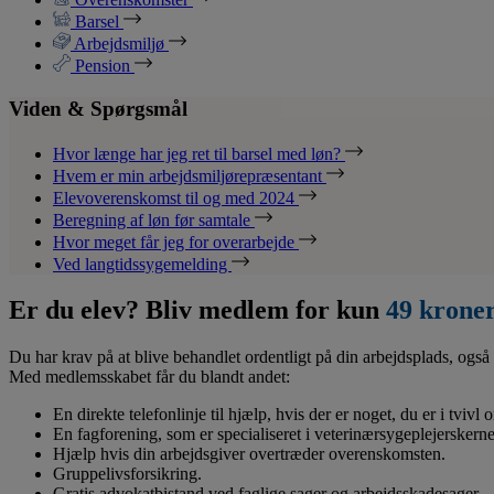
Barsel
Arbejdsmiljø
Pension
Viden & Spørgsmål
Hvor længe har jeg ret til barsel med løn?
Hvem er min arbejdsmiljørepræsentant
Elevoverenskomst til og med 2024
Beregning af løn før samtale
Hvor meget får jeg for overarbejde
Ved langtidssygemelding
Er du elev? Bliv medlem for kun
49 krone
Du har krav på at blive behandlet ordentligt på din arbejdsplads, også 
Med medlemsskabet får du blandt andet:
En direkte telefonlinje til hjælp, hvis der er noget, du er i tvivl
En fagforening, som er specialiseret i veterinærsygeplejerskerne
Hjælp hvis din arbejdsgiver overtræder overenskomsten.
Gruppelivsforsikring.
Gratis advokatbistand ved faglige sager og arbejdsskadesager.