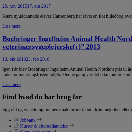
20. nov 2015
17. okt 2017
Kære nyuddannede elever Hansenberg har lavet en flot billedbog ove
Læs mere
Boehringer Ingelheim Animal Health Nordic
veterinærsygeplejerske(r)” 2013
13. okt 2013
23. feb 2018
Igen i år blev Boehringer Ingelheim Animal Health Nordic’s pris til år
inden nomineringsfristen udløb. Denne gang var det ikke mindre end t
Læs mere
Find hvad du har brug for
Søg råd og vejledning om personaleforhold, find drømmejobbet eller u
Jobbank
Kurser & efteruddannelse
Overenskomster