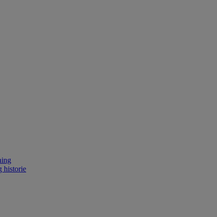
ning
 historie