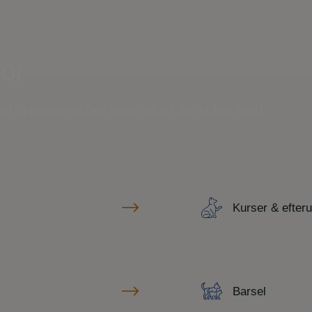
for
ind drømmejobbet eller udvid din viden med
Kurser & efter
Barsel