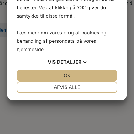
når du er i tvivl, skal skal godt videre eller søger nyt, både som d
tjenester. Ved at klikke på 'OK' giver du
samtykke til disse formål.
lem i dag
Læs mere om vores brug af cookies og
behandling af persondata på vores
hjemmeside.
VIS
DETALJER
JA
NEJ
OK
JA
NEJ
NØDVENDIGE
PRÆFERENCER
AFVIS ALLE
JA
NEJ
JA
NEJ
MARKETING
STATISTIK