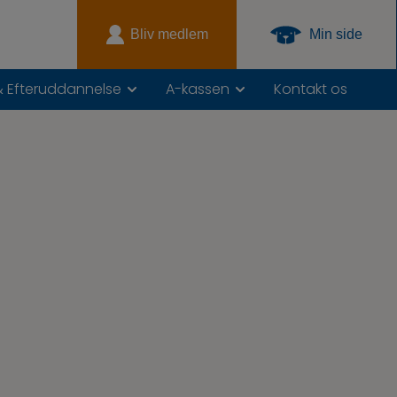
Bliv medlem
Min side
& Efteruddannelse
A-kassen
Kontakt os