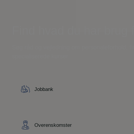
Find hvad du har brug 
Søg råd og vejledning om personaleforhold, f
specialiserede kurser.
Jobbank
Overenskomster