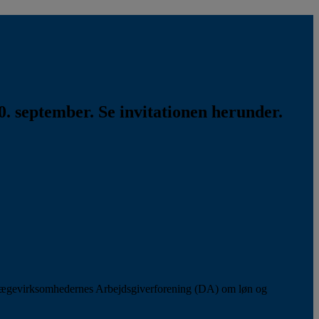
. september. Se invitationen herunder.
lægevirksomhedernes Arbejdsgiverforening (DA) om løn og