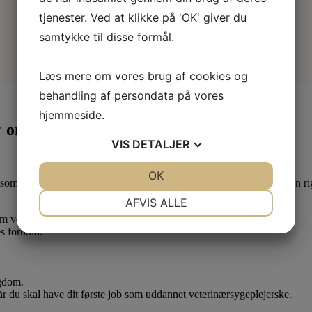
tjenester. Ved at klikke på 'OK' giver du
samtykke til disse formål.
Læs mere om vores brug af cookies og
behandling af persondata på vores
hjemmeside.
r
om måneden
VIS
DETALJER
JA
NEJ
OK
JA
NEJ
som lærling eller elev. Derfor er det en god idé at være medlem af en ri
NØDVENDIGE
PRÆFERENCER
AFVIS ALLE
 om vedr. dine løn- og arbejdsforhold.
JA
NEJ
JA
NEJ
s forhold.
MARKETING
STATISTIK
ygdom.
når du skal have dit første job som uddannet veterinærsygeplejerske.