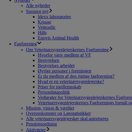
Nyheder
Alle nyheder
Sponsor nyt
Idexx laboratories
Kruuse
Vetnordic
Hills
Enovis Animal Health
Fagforening
Om Veterinærsygeplejerskernes Fagforening
Hvorfor være medlem af VF
Bestyrelsen
Bestyrelses arbejdet
Øvrige personer i foreningen
Er du medlem af den rigtige fagforening?
Hvad er en veterinærsygeplejerske?
Priser for medlemsskab
Persondatapolitik
Vedtægter for Veterinærsygeplejerskernes Fagfore
Veterinærsygeplejerskernes Fagforenings formål og
Mission, vision & værdier
Overenskomster og Lønstatistikker
Alle veterinærsygeplejersker skal autoriseres
Pensionsordning
Aktiviteter