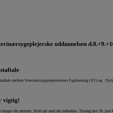
rinærsygeplejerske uddannelsen d.8.+9.+10
staftale
aftale mellem Veterinærsygeplejerskernes Fagforening (VF) og Dyr
 vigtig!
u bruger din stemme. Hold øje med din indbakke. Tirsdag den 30. juni kl