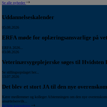
Se alle nyheder
Uddannelseskalender
05.08.2026
ERFA møde for oplæringsansvarlige på vete
ERFA 2026...
03.08.2026
Veterinærsygeplejerske søges til Hvidsten 
Se stillingsopslaget her...
13.07.2026
Det blev et stort JA til den nye overenskom
Kære medlemmer og kolleger Afstemningen om den nye overenskomst
ansættelsesvilk...
Se hele kalenderen