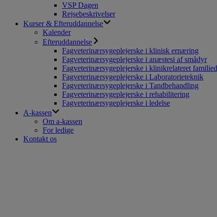
VSP Dagen
Rejsebeskrivelser
Kurser & Efteruddannelse
Kalender
Efteruddannelse
Fagveterinærsygeplejerske i klinisk ernæring
Fagveterinærsygeplejerske i anæstesi af smådyr
Fagveterinærsygeplejerske i klinikrelateret familie
Fagveterinærsygeplejerske i Laboratorieteknik
Fagveterinærsygeplejerske i Tandbehandling
Fagveterinærsygeplejerske i rehabilitering
Fagveterinærsygeplejerske i ledelse
A-kassen
Om a-kassen
For ledige
Kontakt os