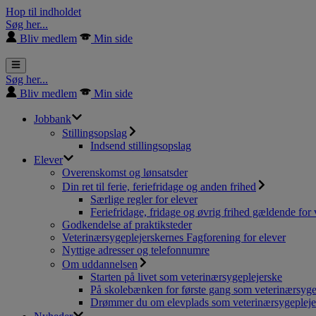
Hop til indholdet
Søg her...
Bliv medlem
Min side
Søg her...
Bliv medlem
Min side
Jobbank
Stillingsopslag
Indsend stillingsopslag
Elever
Overenskomst og lønsatsder
Din ret til ferie, feriefridage og anden frihed
Særlige regler for elever
Feriefridage, fridage og øvrig frihed gældende for 
Godkendelse af praktiksteder
Veterinærsygeplejerskernes Fagforening for elever
Nyttige adresser og telefonnumre
Om uddannelsen
Starten på livet som veterinærsygeplejerske
På skolebænken for første gang som veterinærsyge
Drømmer du om elevplads som veterinærsygepleje