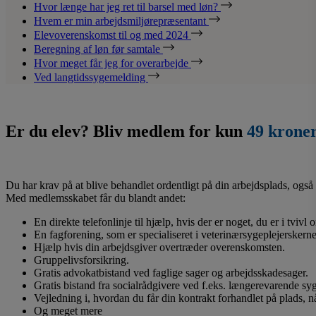
Hvor længe har jeg ret til barsel med løn?
Hvem er min arbejdsmiljørepræsentant
Elevoverenskomst til og med 2024
Beregning af løn før samtale
Hvor meget får jeg for overarbejde
Ved langtidssygemelding
Er du elev? Bliv medlem for kun
49 krone
Du har krav på at blive behandlet ordentligt på din arbejdsplads, også 
Med medlemsskabet får du blandt andet:
En direkte telefonlinje til hjælp, hvis der er noget, du er i tvivl
En fagforening, som er specialiseret i veterinærsygeplejerskerne
Hjælp hvis din arbejdsgiver overtræder overenskomsten.
Gruppelivsforsikring.
Gratis advokatbistand ved faglige sager og arbejdsskadesager.
Gratis bistand fra socialrådgivere ved f.eks. længerevarende s
Vejledning i, hvordan du får din kontrakt forhandlet på plads, 
Og meget mere