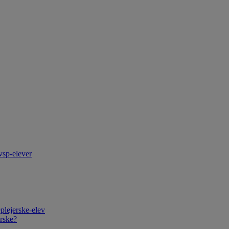
vsp-elever
plejerske-elev
rske?