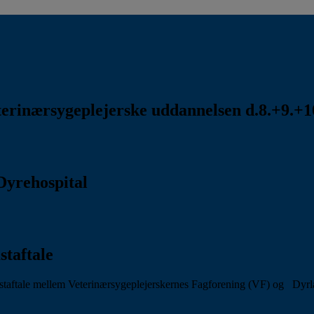
rinærsygeplejerske uddannelsen d.8.+9.+10
Dyrehospital
staftale
aftale mellem Veterinærsygeplejerskernes Fagforening (VF) og Dyr