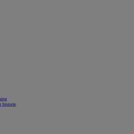
ning
 historie