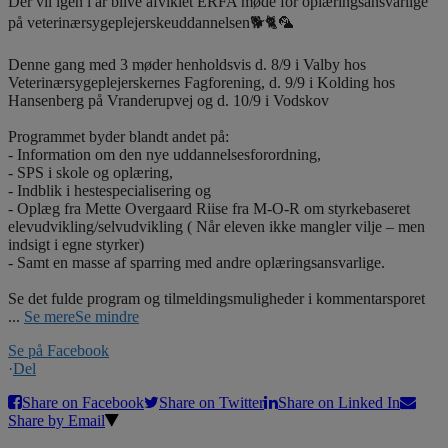
Der vil igen i år blive afviklet ERFA møde for oplæringsansvarlige
på veterinærsygeplejerskeuddannelsen🐕🐈🦜
Denne gang med 3 møder henholdsvis d. 8/9 i Valby hos
Veterinærsygeplejerskernes Fagforening, d. 9/9 i Kolding hos
Hansenberg på Vranderupvej og d. 10/9 i Vodskov
Programmet byder blandt andet på:
- Information om den nye uddannelsesforordning,
- SPS i skole og oplæring,
- Indblik i hestespecialisering og
- Oplæg fra Mette Overgaard Riise fra M-O-R om styrkebaseret
elevudvikling/selvudvikling ( Når eleven ikke mangler vilje – men
indsigt i egne styrker)
- Samt en masse af sparring med andre oplæringsansvarlige.
Se det fulde program og tilmeldingsmuligheder i kommentarsporet
...
Se mere
Se mindre
Se på Facebook
·
Del
Share on Facebook
Share on Twitter
Share on Linked In
Share by Email