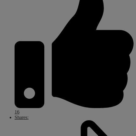
16
Shares: