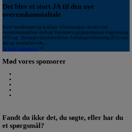
Det blev et stort JA til den nye
overenskomstaftale
Kære medlemmer og kolleger Afstemningen om den nye
overenskomstaftale mellem Veterinærsygeplejerskernes Fagforening
(VF) og Dyrlægevirksomhedernes Arbejdsgiverforening (DA) om
løn og ansættelsesvilk...
Se hele kalenderen
Mød vores sponsorer
Fandt du ikke det, du søgte, eller har du
et spørgsmål?