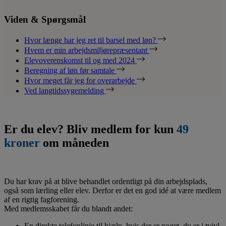
Viden & Spørgsmål
Hvor længe har jeg ret til barsel med løn?
Hvem er min arbejdsmiljørepræsentant
Elevoverenskomst til og med 2024
Beregning af løn før samtale
Hvor meget får jeg for overarbejde
Ved langtidssygemelding
Er du elev? Bliv medlem for kun
49
kroner
om måneden
Du har krav på at blive behandlet ordentligt på din arbejdsplads,
også som lærling eller elev. Derfor er det en god idé at være medlem
af en rigtig fagforening.
Med medlemsskabet får du blandt andet:
En direkte telefonlinje til hjælp, hvis der er noget, du er i tvivl