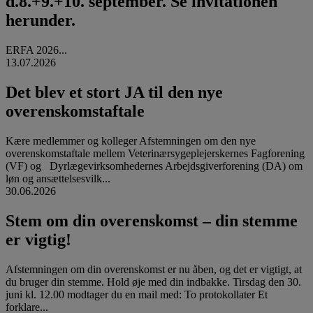
d.8.+9.+10. september. Se invitationen
herunder.
ERFA 2026...
13.07.2026
Det blev et stort JA til den nye
overenskomstaftale
Kære medlemmer og kolleger Afstemningen om den nye
overenskomstaftale mellem Veterinærsygeplejerskernes Fagforening
(VF) og Dyrlægevirksomhedernes Arbejdsgiverforening (DA) om
løn og ansættelsesvilk...
30.06.2026
Stem om din overenskomst – din stemme
er vigtig!
Afstemningen om din overenskomst er nu åben, og det er vigtigt, at
du bruger din stemme. Hold øje med din indbakke. Tirsdag den 30.
juni kl. 12.00 modtager du en mail med: To protokollater Et
forklare...