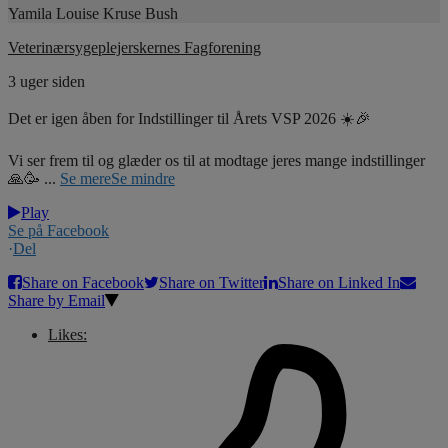
Yamila Louise Kruse Bush
Veterinærsygeplejerskernes Fagforening
3 uger siden
Det er igen åben for Indstillinger til Årets VSP 2026 ☀️🎉
Vi ser frem til og glæder os til at modtage jeres mange indstillinger
🙏🥳
...
Se mere
Se mindre
Play
Se på Facebook
·
Del
Share on Facebook
Share on Twitter
Share on Linked In
Share by Email
Likes: