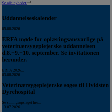
Se alle nyheder
Uddannelseskalender
05.08.2026
ERFA møde for oplæringsansvarlige på
veterinærsygeplejerske uddannelsen
d.8.+9.+10. september. Se invitationen
herunder.
ERFA 2026...
03.08.2026
Veterinærsygeplejerske søges til Hvidsten
Dyrehospital
Se stillingsopslaget her...
13.07.2026