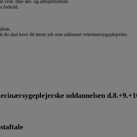
 om vedr. dine løn- og arbejdsforhold.
s forhold.
ygdom.
når du skal have dit første job som uddannet veterinærsygeplejerske.
rinærsygeplejerske uddannelsen d.8.+9.+10
staftale