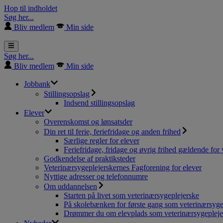
Hop til indholdet
Søg her...
Bliv medlem
Min side
Søg her...
Bliv medlem
Min side
Jobbank
Stillingsopslag
Indsend stillingsopslag
Elever
Overenskomst og lønsatsder
Din ret til ferie, feriefridage og anden frihed
Særlige regler for elever
Feriefridage, fridage og øvrig frihed gældende for 
Godkendelse af praktiksteder
Veterinærsygeplejerskernes Fagforening for elever
Nyttige adresser og telefonnumre
Om uddannelsen
Starten på livet som veterinærsygeplejerske
På skolebænken for første gang som veterinærsyge
Drømmer du om elevplads som veterinærsygepleje