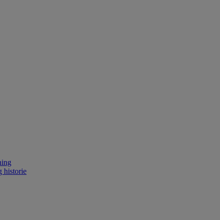
ning
 historie