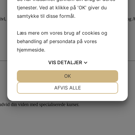
tjenester. Ved at klikke på 'OK' giver du
samtykke til disse formål.
 tvivl, skal skal godt videre eller søger nyt, både som din fagforening og 
Læs mere om vores brug af cookies og
behandling af persondata på vores
hjemmeside.
VIS
DETALJER
JA
NEJ
OK
JA
NEJ
NØDVENDIGE
PRÆFERENCER
AFVIS ALLE
JA
NEJ
JA
NEJ
dvid din viden med specialiserede kurser.
MARKETING
STATISTIK