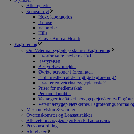
Nyheder
Alle nyheder
Sponsor nyt
Idexx laboratories
Kruuse
Vetnordic
Hills
Enovis Animal Health
Fagforening
Om Veterinærsygeplejerskernes Fagforening
Hvorfor være medlem af VF
Bestyrelsen
Bestyrelses arbejdet
Øvrige personer i foreningen
Er du medlem af den rigtige fagforening?
Hvad er en veterinærsygeplejerske?
Priser for medlemsskab
Persondatapolitik
Vedtægter for Veterinærsygeplejerskernes Fagfore
Veterinærsygeplejerskernes Fagforenings formål og
Mission, vision & værdier
Overenskomster og Lønstatistikker
Alle veterinærsygeplejersker skal autoriseres
Pensionsordning
Aktiviteter