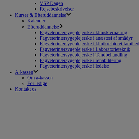
VSP Dagen
Rejsebeskrivelser
Kurser & Efteruddannelse
Kalender
Efteruddannelse
Fagveterinærsygeplejerske i klinisk ernæring
Fagveterinærsygeplejerske i anæstesi af smådyr
Fagveterinærsygeplejerske i klinikrelateret familie
Fagveterinærsygeplejerske i Laboratorieteknik
Fagveterinærsygeplejerske i Tandbehandling
Fagveterinærsygeplejerske i rehabilitering
Fagveterinærsygeplejerske i ledelse
A-kassen
Om a-kassen
For ledige
Kontakt os