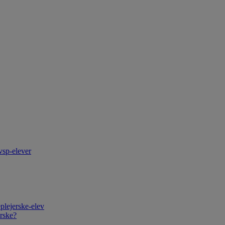
vsp-elever
plejerske-elev
rske?