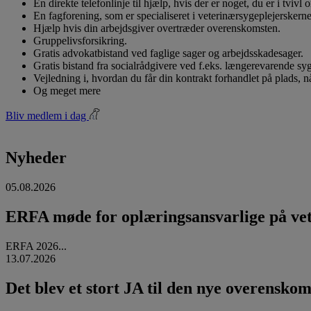
En direkte telefonlinje til hjælp, hvis der er noget, du er i tvivl
En fagforening, som er specialiseret i veterinærsygeplejerskerne
Hjælp hvis din arbejdsgiver overtræder overenskomsten.
Gruppelivsforsikring.
Gratis advokatbistand ved faglige sager og arbejdsskadesager.
Gratis bistand fra socialrådgivere ved f.eks. længerevarende s
Vejledning i, hvordan du får din kontrakt forhandlet på plads, 
Og meget mere
Bliv medlem i dag
Nyheder
05.08.2026
ERFA møde for oplæringsansvarlige på vete
ERFA 2026...
13.07.2026
Det blev et stort JA til den nye overenskom