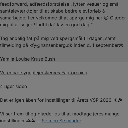
feedforward, adfærdsforståelse , lytteniveauer og små
samtaleværktøjer til at skabe bedre elevforløb &
samarbejde. I er velkomne til at spørge mig her 😉 Glæder
mig til at se jer ! Indtil da" lav en god dag "
Tag endelig fat på mig ved spørgsmål til dagen, samt
tilmelding på kfy@hansenberg.dk inden d. 1 september🌼
Yamila Louise Kruse Bush
Veterinærsygeplejerskernes Fagforening
4 uger siden
Det er igen åben for Indstillinger til Årets VSP 2026 ☀️🎉
Vi ser frem til og glæder os til at modtage jeres mange
indstillinger 🙏🥳
...
Se mere
Se mindre