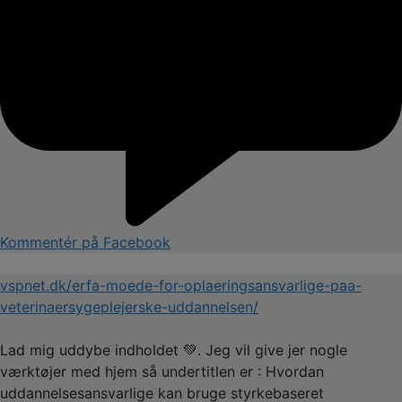
Kommentér på Facebook
vspnet.dk/erfa-moede-for-oplaeringsansvarlige-paa-
veterinaersygeplejerske-uddannelsen/
Lad mig uddybe indholdet 💚. Jeg vil give jer nogle
værktøjer med hjem så undertitlen er : Hvordan
uddannelsesansvarlige kan bruge styrkebaseret