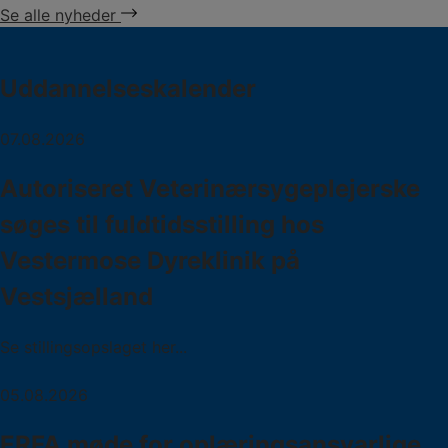
Se alle nyheder
Uddannelseskalender
07.08.2026
Autoriseret Veterinærsygeplejerske
søges til fuldtidsstilling hos
Vestermose Dyreklinik på
Vestsjælland
Se stillingsopslaget her...
05.08.2026
ERFA møde for oplæringsansvarlige