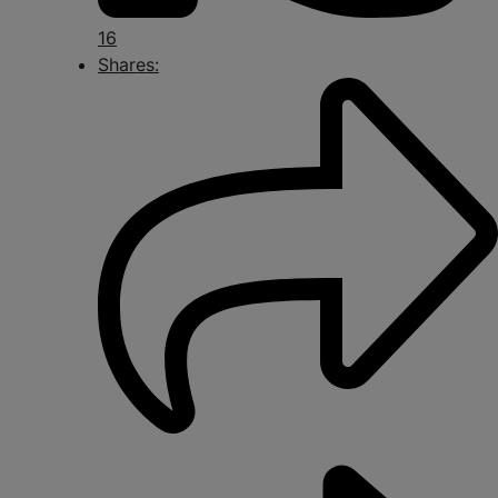
16
Shares: