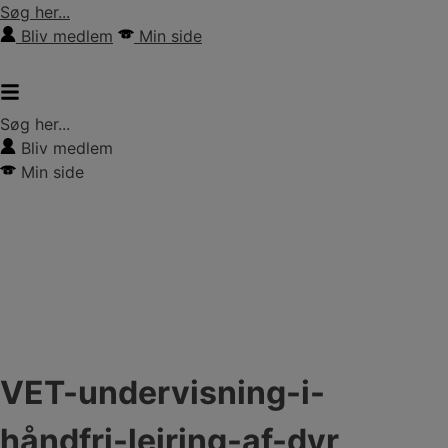
Hop
Søg her...
til
Bliv medlem
Min side
indholdet
Søg her...
Bliv medlem
Min side
VET-undervisning-i-
håndfri-lejring-af-dyr