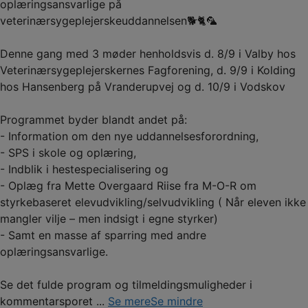
oplæringsansvarlige på
veterinærsygeplejerskeuddannelsen🐕🐈🦜
Denne gang med 3 møder henholdsvis d. 8/9 i Valby hos
Veterinærsygeplejerskernes Fagforening, d. 9/9 i Kolding
hos Hansenberg på Vranderupvej og d. 10/9 i Vodskov
Programmet byder blandt andet på:
- Information om den nye uddannelsesforordning,
- SPS i skole og oplæring,
- Indblik i hestespecialisering og
- Oplæg fra Mette Overgaard Riise fra M-O-R om
styrkebaseret elevudvikling/selvudvikling ( Når eleven ikke
mangler vilje – men indsigt i egne styrker)
- Samt en masse af sparring med andre
oplæringsansvarlige.
Se det fulde program og tilmeldingsmuligheder i
kommentarsporet
...
Se mere
Se mindre