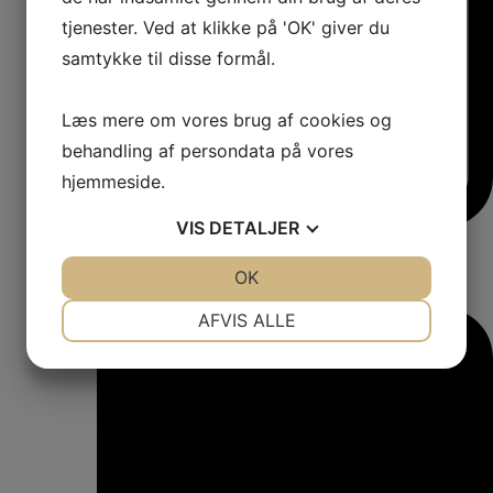
tjenester. Ved at klikke på 'OK' giver du
samtykke til disse formål.
Læs mere om vores brug af cookies og
behandling af persondata på vores
hjemmeside.
VIS
DETALJER
JA
NEJ
OK
JA
NEJ
NØDVENDIGE
PRÆFERENCER
AFVIS ALLE
JA
NEJ
JA
NEJ
MARKETING
STATISTIK