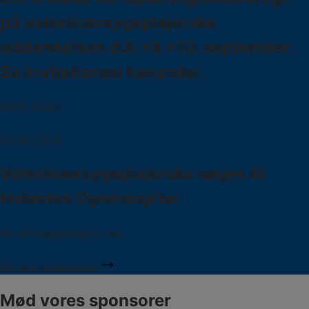
på veterinærsygeplejerske
uddannelsen d.8.+9.+10. september.
Se invitationen herunder.
ERFA 2026...
03.08.2026
Veterinærsygeplejerske søges til
Hvidsten Dyrehospital
Se stillingsopslaget her...
Se hele kalenderen
Mød vores sponsorer