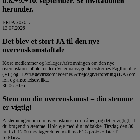
d.8.+9.+10. september. Se invitationen
herunder.
ERFA 2026...
13.07.2026
Det blev et stort JA til den nye
overenskomstaftale
Kære medlemmer og kolleger Afstemningen om den nye
overenskomstaftale mellem Veterinærsygeplejerskernes Fagforening
(VF) og Dyrlægevirksomhedernes Arbejdsgiverforening (DA) om
løn og ansættelsesvilk...
30.06.2026
Stem om din overenskomst – din stemme
er vigtig!
Afstemningen om din overenskomst er nu åben, og det er vigtigt, at
du bruger din stemme. Hold øje med din indbakke. Tirsdag den 30.
juni kl. 12.00 modtager du en mail med: To protokollater Et
forklare...