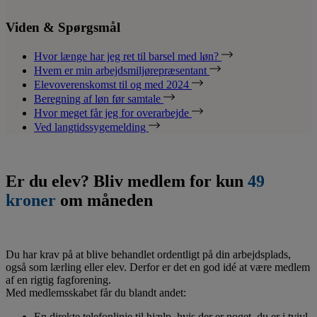
Viden & Spørgsmål
Hvor længe har jeg ret til barsel med løn?
Hvem er min arbejdsmiljørepræsentant
Elevoverenskomst til og med 2024
Beregning af løn før samtale
Hvor meget får jeg for overarbejde
Ved langtidssygemelding
Er du elev? Bliv medlem for kun
49
kroner
om måneden
Du har krav på at blive behandlet ordentligt på din arbejdsplads,
også som lærling eller elev. Derfor er det en god idé at være medlem
af en rigtig fagforening.
Med medlemsskabet får du blandt andet:
En direkte telefonlinje til hjælp, hvis der er noget, du er i tvivl