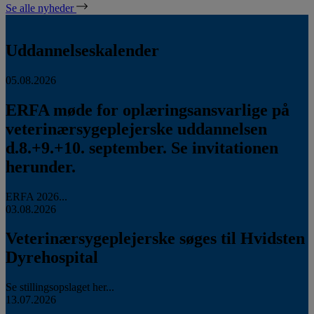
Se alle nyheder
Uddannelseskalender
05.08.2026
ERFA møde for oplæringsansvarlige på
veterinærsygeplejerske uddannelsen
d.8.+9.+10. september. Se invitationen
herunder.
ERFA 2026...
03.08.2026
Veterinærsygeplejerske søges til Hvidsten
Dyrehospital
Se stillingsopslaget her...
13.07.2026