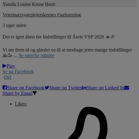
Yamila Louise Kruse Bush
Veterinærsygeplejerskernes Fagforening
3 uger siden
Det er igen åben for Indstillinger til Årets VSP 2026 ☀️🎉
Vi ser frem til og glæder os til at modtage jeres mange indstillinger
🙏🥳
...
Se mere
Se mindre
Play
Se på Facebook
·
Del
Share on Facebook
Share on Twitter
Share on Linked In
Share by Email
Likes: