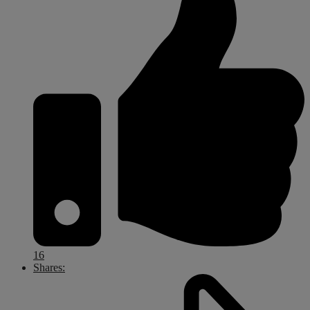
16
Shares: