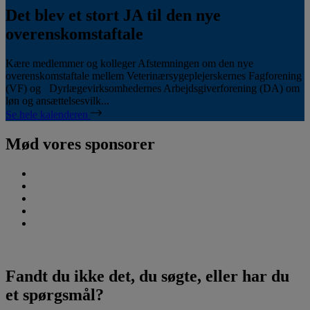
Det blev et stort JA til den nye
overenskomstaftale
Kære medlemmer og kolleger Afstemningen om den nye
overenskomstaftale mellem Veterinærsygeplejerskernes Fagforening
(VF) og Dyrlægevirksomhedernes Arbejdsgiverforening (DA) om
løn og ansættelsesvilk...
Se hele kalenderen
Mød vores sponsorer
Fandt du ikke det, du søgte, eller har du
et spørgsmål?