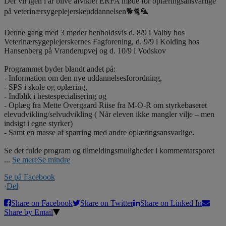
Der vil igen i år blive afviklet ERFA møde for oplæringsansvarlige
på veterinærsygeplejerskeuddannelsen🐕🐈🦜
Denne gang med 3 møder henholdsvis d. 8/9 i Valby hos
Veterinærsygeplejerskernes Fagforening, d. 9/9 i Kolding hos
Hansenberg på Vranderupvej og d. 10/9 i Vodskov
Programmet byder blandt andet på:
- Information om den nye uddannelsesforordning,
- SPS i skole og oplæring,
- Indblik i hestespecialisering og
- Oplæg fra Mette Overgaard Riise fra M-O-R om styrkebaseret
elevudvikling/selvudvikling ( Når eleven ikke mangler vilje – men
indsigt i egne styrker)
- Samt en masse af sparring med andre oplæringsansvarlige.
Se det fulde program og tilmeldingsmuligheder i kommentarsporet
...
Se mere
Se mindre
Se på Facebook
·
Del
Share on Facebook
Share on Twitter
Share on Linked In
Share by Email