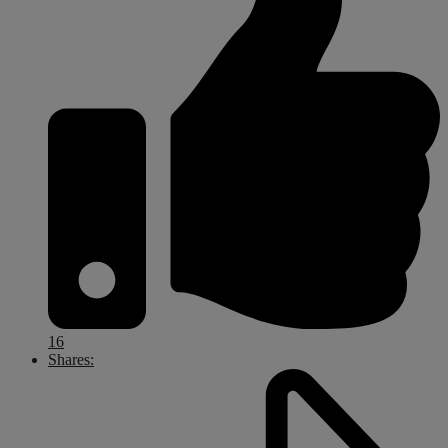
16
Shares: