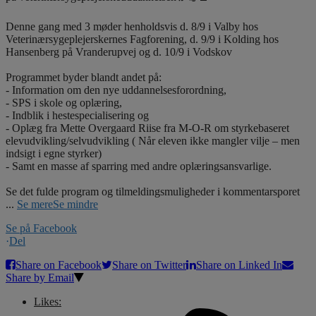
Denne gang med 3 møder henholdsvis d. 8/9 i Valby hos
Veterinærsygeplejerskernes Fagforening, d. 9/9 i Kolding hos
Hansenberg på Vranderupvej og d. 10/9 i Vodskov
Programmet byder blandt andet på:
- Information om den nye uddannelsesforordning,
- SPS i skole og oplæring,
- Indblik i hestespecialisering og
- Oplæg fra Mette Overgaard Riise fra M-O-R om styrkebaseret
elevudvikling/selvudvikling ( Når eleven ikke mangler vilje – men
indsigt i egne styrker)
- Samt en masse af sparring med andre oplæringsansvarlige.
Se det fulde program og tilmeldingsmuligheder i kommentarsporet
...
Se mere
Se mindre
Se på Facebook
·
Del
Share on Facebook
Share on Twitter
Share on Linked In
Share by Email
Likes: