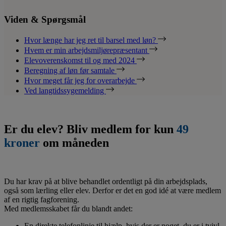
Viden & Spørgsmål
Hvor længe har jeg ret til barsel med løn?
Hvem er min arbejdsmiljørepræsentant
Elevoverenskomst til og med 2024
Beregning af løn før samtale
Hvor meget får jeg for overarbejde
Ved langtidssygemelding
Er du elev? Bliv medlem for kun
49
kroner
om måneden
Du har krav på at blive behandlet ordentligt på din arbejdsplads,
også som lærling eller elev. Derfor er det en god idé at være medlem
af en rigtig fagforening.
Med medlemsskabet får du blandt andet:
En direkte telefonlinje til hjælp, hvis der er noget, du er i tvivl