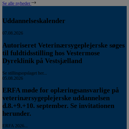
Se alle nyheder
Uddannelseskalender
07.08.2026
Autoriseret Veterinærsygeplejerske søges
til fuldtidsstilling hos Vestermose
Dyreklinik på Vestsjælland
Se stillingsopslaget her...
05.08.2026
ERFA møde for oplæringsansvarlige på
veterinærsygeplejerske uddannelsen
d.8.+9.+10. september. Se invitationen
herunder.
ERFA 2026...