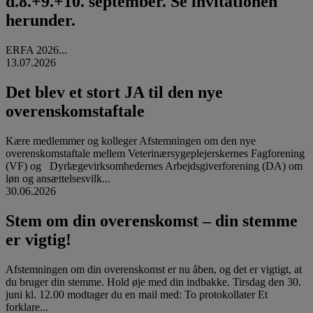
d.8.+9.+10. september. Se invitationen
herunder.
ERFA 2026...
13.07.2026
Det blev et stort JA til den nye
overenskomstaftale
Kære medlemmer og kolleger Afstemningen om den nye
overenskomstaftale mellem Veterinærsygeplejerskernes Fagforening
(VF) og Dyrlægevirksomhedernes Arbejdsgiverforening (DA) om
løn og ansættelsesvilk...
30.06.2026
Stem om din overenskomst – din stemme
er vigtig!
Afstemningen om din overenskomst er nu åben, og det er vigtigt, at
du bruger din stemme. Hold øje med din indbakke. Tirsdag den 30.
juni kl. 12.00 modtager du en mail med: To protokollater Et
forklare...