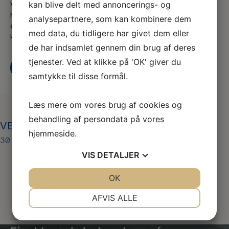
kan blive delt med annoncerings- og
Vi er en del af serviceforbundet og er til for at
hjælpe dig når du er i tvivl, skal skal godt videre
analysepartnere, som kan kombinere dem
eller søger nyt, både som din fagforening og A-
med data, du tidligere har givet dem eller
kasse
de har indsamlet gennem din brug af deres
tjenester. Ved at klikke på 'OK' giver du
Kontakt os
Bliv medlem i dag
samtykke til disse formål.
Læs mere om vores brug af cookies og
behandling af persondata på vores
VET årsmøde oplæg 1
hjemmeside.
30. okt 2024
VIS
DETALJER
JA
NEJ
OK
JA
NEJ
NØDVENDIGE
PRÆFERENCER
AFVIS ALLE
JA
NEJ
JA
NEJ