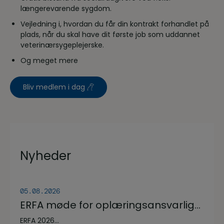
længerevarende sygdom.
Vejledning i, hvordan du får din kontrakt forhandlet på
plads, når du skal have dit første job som uddannet
veterinærsygeplejerske.
Og meget mere
Bliv medlem i dag
Nyheder
05.08.2026
ERFA møde for oplæringsansvarlige
på veterinærsygeplejerske
ERFA 2026...