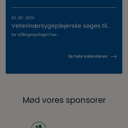
uddannelsen d.8.+9.+10. september.
Se invitationen herunder.
03.08.2026
Veterinærsygeplejerske søges til
Hvidsten Dyrehospital
Se stillingsopslaget her...
Se hele kalenderen
Mød vores sponsorer