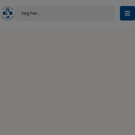
Hop
til
Søg her...
indholdet