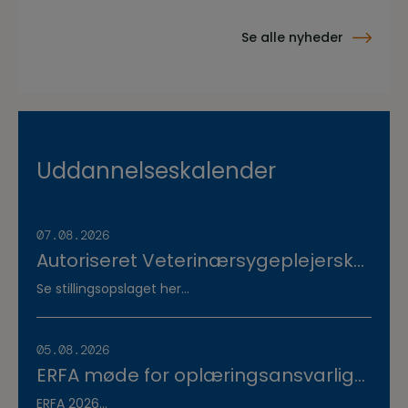
Se alle nyheder
Uddannelseskalender
07.08.2026
Autoriseret Veterinærsygeplejerske
søges til fuldtidsstilling hos
Se stillingsopslaget her...
Vestermose Dyreklinik på
Vestsjælland
05.08.2026
ERFA møde for oplæringsansvarlige
på veterinærsygeplejerske
ERFA 2026...