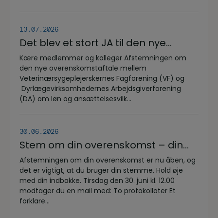
uddannelsen d.8.+9.+10. september.
Se invitationen herunder.
13.07.2026
Det blev et stort JA til den nye
overenskomstaftale
Kære medlemmer og kolleger Afstemningen om
den nye overenskomstaftale mellem
Veterinærsygeplejerskernes Fagforening (VF) og
Dyrlægevirksomhedernes Arbejdsgiverforening
(DA) om løn og ansættelsesvilk...
30.06.2026
Stem om din overenskomst – din
stemme er vigtig!
Afstemningen om din overenskomst er nu åben, og
det er vigtigt, at du bruger din stemme. Hold øje
med din indbakke. Tirsdag den 30. juni kl. 12.00
modtager du en mail med: To protokollater Et
forklare...