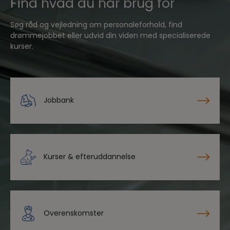
Find hvad du har brug for
MARKETING
STATISTIK
Søg råd og vejledning om personaleforhold, find
drømmejobbet eller udvid din viden med specialiserede
kurser.
Jobbank
Kurser & efteruddannelse
Overenskomster