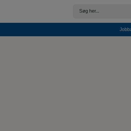
Hop
til
Søg her...
indholdet
Jobb