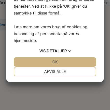
når du er i tvivl, skal skal godt videre eller søger nyt, både som d
tjenester. Ved at klikke på 'OK' giver du
samtykke til disse formål.
lem i dag
Læs mere om vores brug af cookies og
behandling af persondata på vores
hjemmeside.
VIS
DETALJER
JA
NEJ
OK
JA
NEJ
NØDVENDIGE
PRÆFERENCER
AFVIS ALLE
JA
NEJ
JA
NEJ
MARKETING
STATISTIK