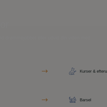
for
ind drømmejobbet eller udvid din viden med
Kurser & efter
Barsel