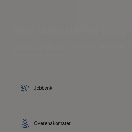
Find hvad du har brug 
Søg råd og vejledning om personaleforhold, f
specialiserede kurser.
Jobbank
Overenskomster