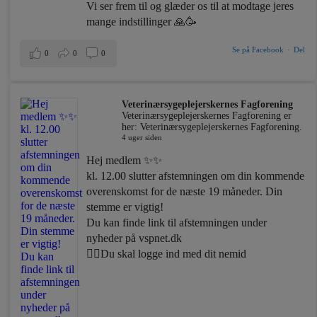
Vi ser frem til og glæder os til at modtage jeres
mange indstillinger 🙏🥳
Se på Facebook
·
Del
0
0
0
Veterinærsygeplejerskernes Fagforening
Veterinærsygeplejerskernes Fagforening er
her: Veterinærsygeplejerskernes Fagforening.
4 uger siden
Hej medlem ✨✨
kl. 12.00 slutter afstemningen om din kommende
overenskomst for de næste 19 måneder. Din
stemme er vigtig!
Du kan finde link til afstemningen under
nyheder på vspnet.dk
☝🏼Du skal logge ind med dit nemid