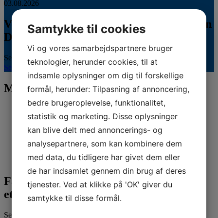
03.08.2026
Veterinærsygeplejerske søges til Hvidsten
Samtykke til cookies
Dyrehospital
Vi og vores samarbejdspartnere bruger
Se stillingsopslaget her...
teknologier, herunder cookies, til at
Se hele kalenderen
indsamle oplysninger om dig til forskellige
Mød vores sponsorer
formål, herunder: Tilpasning af annoncering,
bedre brugeroplevelse, funktionalitet,
statistik og marketing. Disse oplysninger
kan blive delt med annoncerings- og
analysepartnere, som kan kombinere dem
med data, du tidligere har givet dem eller
de har indsamlet gennem din brug af deres
Fandt du ikke det, du søgte, eller har du
tjenester. Ved at klikke på 'OK' giver du
et spørgsmål?
samtykke til disse formål.
Send os dit spørgsmål her. Vi sikrer, at du kommer i kontakt med