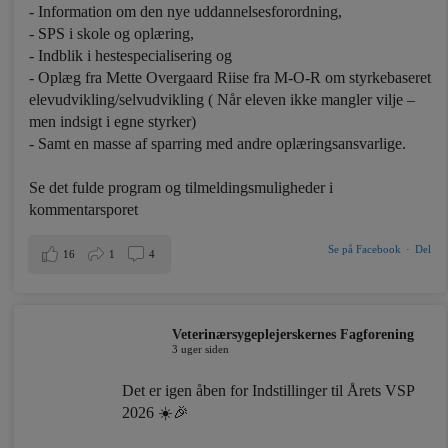
- Information om den nye uddannelsesforordning,
- SPS i skole og oplæring,
- Indblik i hestespecialisering og
- Oplæg fra Mette Overgaard Riise fra M-O-R om styrkebaseret
elevudvikling/selvudvikling ( Når eleven ikke mangler vilje –
men indsigt i egne styrker)
- Samt en masse af sparring med andre oplæringsansvarlige.
Se det fulde program og tilmeldingsmuligheder i
kommentarsporet
Se på Facebook
·
Del
16
1
4
Veterinærsygeplejerskernes Fagforening
3 uger siden
Det er igen åben for Indstillinger til Årets VSP
2026 ☀️🎉