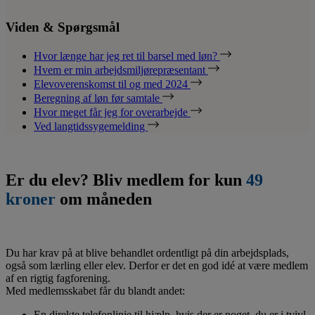
Viden & Spørgsmål
Hvor længe har jeg ret til barsel med løn?
Hvem er min arbejdsmiljørepræsentant
Elevoverenskomst til og med 2024
Beregning af løn før samtale
Hvor meget får jeg for overarbejde
Ved langtidssygemelding
Er du elev? Bliv medlem for kun
49
kroner
om måneden
Du har krav på at blive behandlet ordentligt på din arbejdsplads,
også som lærling eller elev. Derfor er det en god idé at være medlem
af en rigtig fagforening.
Med medlemsskabet får du blandt andet:
En direkte telefonlinje til hjælp, hvis der er noget, du er i tvivl