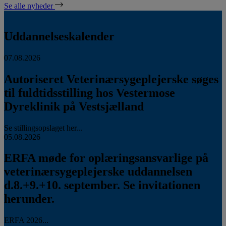
Se alle nyheder
Uddannelseskalender
07.08.2026
Autoriseret Veterinærsygeplejerske søges
til fuldtidsstilling hos Vestermose
Dyreklinik på Vestsjælland
Se stillingsopslaget her...
05.08.2026
ERFA møde for oplæringsansvarlige på
veterinærsygeplejerske uddannelsen
d.8.+9.+10. september. Se invitationen
herunder.
ERFA 2026...