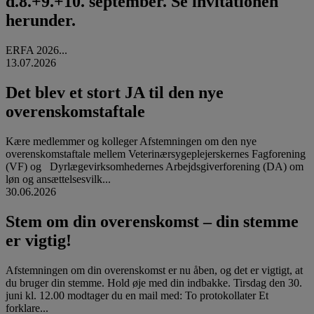
d.8.+9.+10. september. Se invitationen
herunder.
ERFA 2026...
13.07.2026
Det blev et stort JA til den nye
overenskomstaftale
Kære medlemmer og kolleger Afstemningen om den nye
overenskomstaftale mellem Veterinærsygeplejerskernes Fagforening
(VF) og Dyrlægevirksomhedernes Arbejdsgiverforening (DA) om
løn og ansættelsesvilk...
30.06.2026
Stem om din overenskomst – din stemme
er vigtig!
Afstemningen om din overenskomst er nu åben, og det er vigtigt, at
du bruger din stemme. Hold øje med din indbakke. Tirsdag den 30.
juni kl. 12.00 modtager du en mail med: To protokollater Et
forklare...