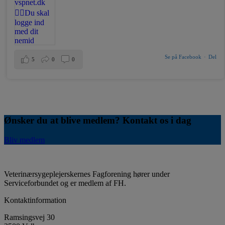
Se på Facebook
·
Del
5
0
0
Ønsker du at blive medlem? Kontakt os i dag
Bliv medlem
Veterinærsygeplejerskernes Fagforening hører under
Serviceforbundet og er medlem af FH.
Kontaktinformation
Ramsingsvej 30