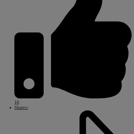
16
Shares: