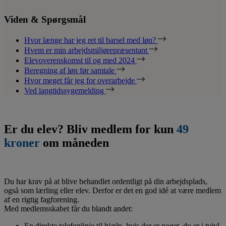
Viden & Spørgsmål
Hvor længe har jeg ret til barsel med løn?
Hvem er min arbejdsmiljørepræsentant
Elevoverenskomst til og med 2024
Beregning af løn før samtale
Hvor meget får jeg for overarbejde
Ved langtidssygemelding
Er du elev? Bliv medlem for kun
49
kroner
om måneden
Du har krav på at blive behandlet ordentligt på din arbejdsplads,
også som lærling eller elev. Derfor er det en god idé at være medlem
af en rigtig fagforening.
Med medlemsskabet får du blandt andet:
En direkte telefonlinje til hjælp, hvis der er noget, du er i tvivl