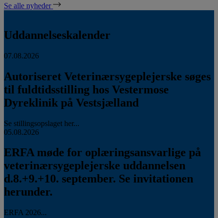
Se alle nyheder
Uddannelseskalender
07.08.2026
Autoriseret Veterinærsygeplejerske søges
til fuldtidsstilling hos Vestermose
Dyreklinik på Vestsjælland
Se stillingsopslaget her...
05.08.2026
ERFA møde for oplæringsansvarlige på
veterinærsygeplejerske uddannelsen
d.8.+9.+10. september. Se invitationen
herunder.
ERFA 2026...