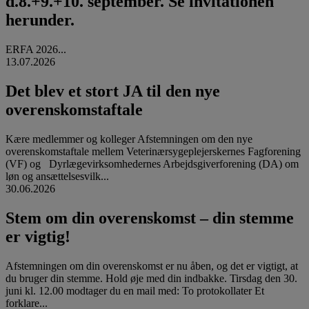
d.8.+9.+10. september. Se invitationen
herunder.
ERFA 2026...
13.07.2026
Det blev et stort JA til den nye
overenskomstaftale
Kære medlemmer og kolleger Afstemningen om den nye
overenskomstaftale mellem Veterinærsygeplejerskernes Fagforening
(VF) og Dyrlægevirksomhedernes Arbejdsgiverforening (DA) om
løn og ansættelsesvilk...
30.06.2026
Stem om din overenskomst – din stemme
er vigtig!
Afstemningen om din overenskomst er nu åben, og det er vigtigt, at
du bruger din stemme. Hold øje med din indbakke. Tirsdag den 30.
juni kl. 12.00 modtager du en mail med: To protokollater Et
forklare...