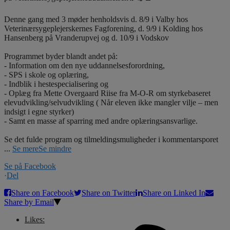
Denne gang med 3 møder henholdsvis d. 8/9 i Valby hos
Veterinærsygeplejerskernes Fagforening, d. 9/9 i Kolding hos
Hansenberg på Vranderupvej og d. 10/9 i Vodskov
Programmet byder blandt andet på:
- Information om den nye uddannelsesforordning,
- SPS i skole og oplæring,
- Indblik i hestespecialisering og
- Oplæg fra Mette Overgaard Riise fra M-O-R om styrkebaseret
elevudvikling/selvudvikling ( Når eleven ikke mangler vilje – men
indsigt i egne styrker)
- Samt en masse af sparring med andre oplæringsansvarlige.
Se det fulde program og tilmeldingsmuligheder i kommentarsporet
...
Se mere
Se mindre
Se på Facebook
·
Del
Share on Facebook
Share on Twitter
Share on Linked In
Share by Email
Likes: