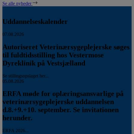
Se alle nyheder
Uddannelseskalender
07.08.2026
Autoriseret Veterinærsygeplejerske søges
til fuldtidsstilling hos Vestermose
Dyreklinik på Vestsjælland
Se stillingsopslaget her...
05.08.2026
ERFA møde for oplæringsansvarlige på
veterinærsygeplejerske uddannelsen
d.8.+9.+10. september. Se invitationen
herunder.
ERFA 2026...