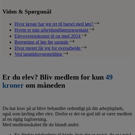
Viden & Spørgsmål
Hvor længe har jeg ret til barsel med løn?
Hvem er min arbejdsmiljørepræsentant
Elevoverenskomst til og med 2024
Beregning af løn før samtale
Hvor meget får jeg for overarbejde
Ved langtidssygemelding
Er du elev? Bliv medlem for kun
49
kroner
om måneden
Du har krav på at blive behandlet ordentligt på din arbejdsplads,
også som lærling eller elev. Derfor er det en god idé at være medlem
af en rigtig fagforening.
Med medlemsskabet får du blandt andet:
En direkte telefonlinje til hjælp, hvis der er noget, du er i tvivl