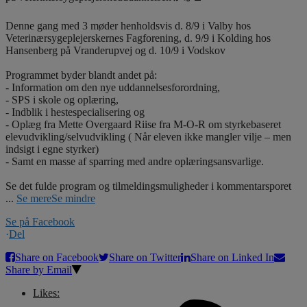
Denne gang med 3 møder henholdsvis d. 8/9 i Valby hos
Veterinærsygeplejerskernes Fagforening, d. 9/9 i Kolding hos
Hansenberg på Vranderupvej og d. 10/9 i Vodskov
Programmet byder blandt andet på:
- Information om den nye uddannelsesforordning,
- SPS i skole og oplæring,
- Indblik i hestespecialisering og
- Oplæg fra Mette Overgaard Riise fra M-O-R om styrkebaseret
elevudvikling/selvudvikling ( Når eleven ikke mangler vilje – men
indsigt i egne styrker)
- Samt en masse af sparring med andre oplæringsansvarlige.
Se det fulde program og tilmeldingsmuligheder i kommentarsporet
...
Se mere
Se mindre
Se på Facebook
·
Del
Share on Facebook
Share on Twitter
Share on Linked In
Share by Email
Likes: