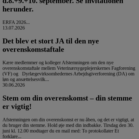
d.8.+9.+10. september. Se invitationen
herunder.
ERFA 2026...
13.07.2026
Det blev et stort JA til den nye
overenskomstaftale
Kære medlemmer og kolleger Afstemningen om den nye
overenskomstaftale mellem Veterinærsygeplejerskernes Fagforening
(VF) og Dyrlægevirksomhedernes Arbejdsgiverforening (DA) om
løn og ansættelsesvilk...
30.06.2026
Stem om din overenskomst – din stemme
er vigtig!
Afstemningen om din overenskomst er nu åben, og det er vigtigt, at
du bruger din stemme. Hold øje med din indbakke. Tirsdag den 30.
juni kl. 12.00 modtager du en mail med: To protokollater Et
forklare...