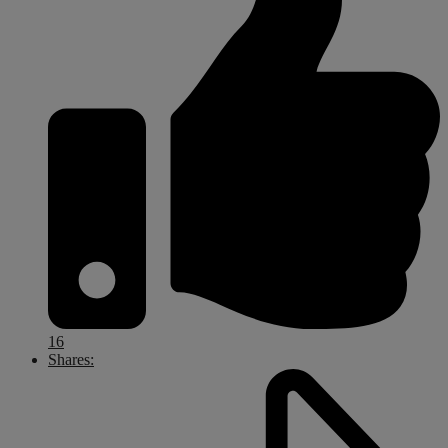
16
Shares: