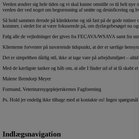
Verden ændrer sig hele tiden og vi skal kunne omstille os til helt nye 
verden der ved noget om begrænsning af smitte og desinficering og hva
Så hold sammen derude på klinikkerne og stå fast på de gode rutiner 
kommer, i stedet for at være fokuserede på, om dyrlægebesøget nu også
Følg alle de vejledninger der gives fra FECAVA/WSAVA samt fra sundh
Klienterne forventer på nuværende tidspunkt, at der er særlige hensyn 
Det er simpelthen dårlig stil, ikke at tage vare på arbejdsmiljøet – altid
Med de kærligste tanker og håb om, at alle I finder ud af at få skabt et 
Malene Brendorp Meyer
Formand, Veterinærsygeplejerskernes Fagforening
Ps. Hold jer endelig ikke tilbage med at kontakte os! Ingen spørgsmål
Indlægsnavigation