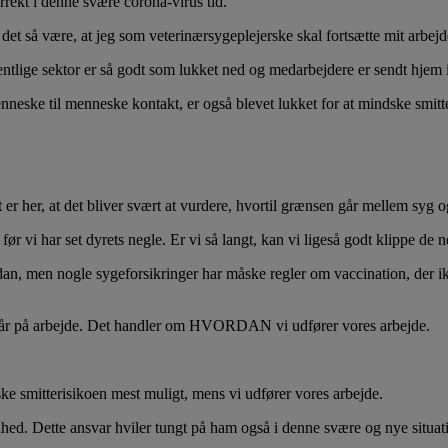
ekt i denne svære corona-virus tid.
t så være, at jeg som veterinærsygeplejerske skal fortsætte mit arbejde
fentlige sektor er så godt som lukket ned og medarbejdere er sendt hjem 
nneske til menneske kontakt, er også blevet lukket for at mindske smitt
t er her, at det bliver svært at vurdere, hvortil grænsen går mellem syg o
r vi har set dyrets negle. Er vi så langt, kan vi ligeså godt klippe de n
n, men nogle sygeforsikringer har måske regler om vaccination, der ik
i går på arbejde. Det handler om HVORDAN vi udfører vores arbejde.
ske smitterisikoen mest muligt, mens vi udfører vores arbejde.
hed. Dette ansvar hviler tungt på ham også i denne svære og nye situat