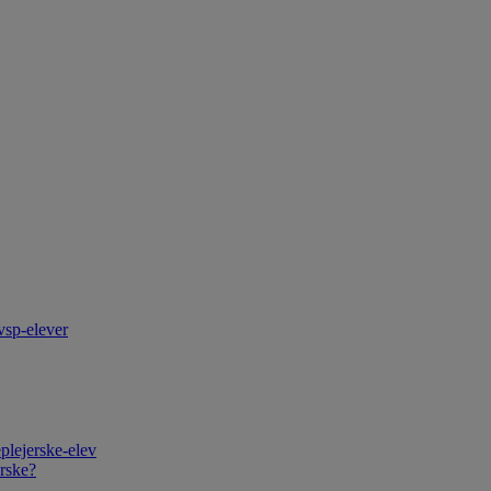
vsp-elever
plejerske-elev
rske?