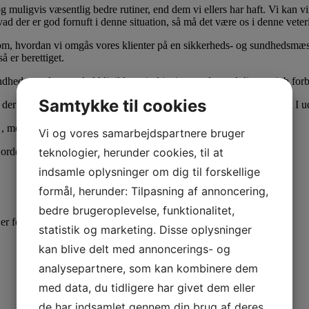
og muligvis væsentlig bedre rutiner, end dem vi ellers har haft. Vi kan 
d der er god fornuft i denne situation, så må det være os i denne vete
om, hvordan vi omgås vores klienter på en sikkerheds- og sundhedsmæssi
 er berettiget.
edsstyrelsen og lad klinikkens indtjening og dermed dit eget job forbl
Samtykke til cookies
der skal tages, når de besøger jer på dyreklinikken. De forventer, at I
 , men særligt lige nu!
Vi og vores samarbejdspartnere bruger
teknologier, herunder cookies, til at
ordentligt og fornuftigt arbejdsmiljø i disse tider
indsamle oplysninger om dig til forskellige
formål, herunder: Tilpasning af annoncering,
bedre brugeroplevelse, funktionalitet,
 er for små
statistik og marketing. Disse oplysninger
kan blive delt med annoncerings- og
analysepartnere, som kan kombinere dem
med data, du tidligere har givet dem eller
de har indsamlet gennem din brug af deres