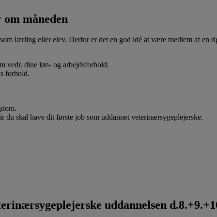
r
om måneden
som lærling eller elev. Derfor er det en god idé at være medlem af en ri
 om vedr. dine løn- og arbejdsforhold.
s forhold.
ygdom.
når du skal have dit første job som uddannet veterinærsygeplejerske.
rinærsygeplejerske uddannelsen d.8.+9.+10