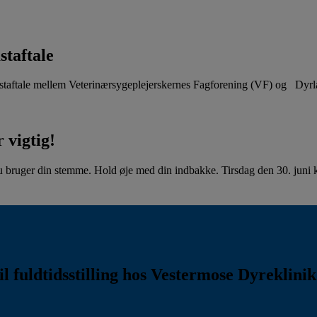
staftale
aftale mellem Veterinærsygeplejerskernes Fagforening (VF) og Dyr
 vigtig!
u bruger din stemme. Hold øje med din indbakke. Tirsdag den 30. juni kl
l fuldtidsstilling hos Vestermose Dyreklini