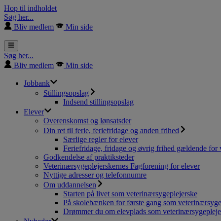
Hop til indholdet
Søg her...
Bliv medlem
Min side
Søg her...
Bliv medlem
Min side
Jobbank
Stillingsopslag
Indsend stillingsopslag
Elever
Overenskomst og lønsatsder
Din ret til ferie, feriefridage og anden frihed
Særlige regler for elever
Feriefridage, fridage og øvrig frihed gældende for 
Godkendelse af praktiksteder
Veterinærsygeplejerskernes Fagforening for elever
Nyttige adresser og telefonnumre
Om uddannelsen
Starten på livet som veterinærsygeplejerske
På skolebænken for første gang som veterinærsyge
Drømmer du om elevplads som veterinærsygepleje