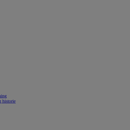
ning
 historie