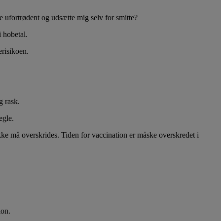
 ufortrødent og udsætte mig selv for smitte?
i hobetal.
erisikoen.
g rask.
egle.
ke må overskrides. Tiden for vaccination er måske overskredet i
ion.