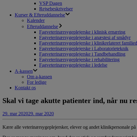
VSP Dagen
Rejsebeskrivelser
Kurser & Efteruddannelse
Kalender
Efteruddannelse
Fagveterinærsygeplejerske i klinisk ernæring
Fagveterinærsygeplejerske i anæstesi af smådyr
Fagveterinærsygeplejerske i klinikrelateret familie
Fagveterinærsygeplejerske i Laboratorieteknik
Fagveterinærsygeplejerske i Tandbehandling
Fagveterinærsygeplejerske i rehabilitering
Fagveterinærsygeplejerske i ledelse
A-kassen
Om a-kassen
For ledige
Kontakt os
Skal vi tage akutte patienter ind, når nu r
29. mar 2020
29. mar 2020
Kære alle veterinærsygeplejersker, elever og andet klinikpersonale på