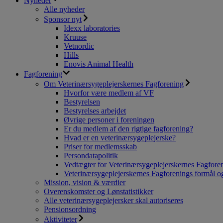
Nyheder
Alle nyheder
Sponsor nyt
Idexx laboratories
Kruuse
Vetnordic
Hills
Enovis Animal Health
Fagforening
Om Veterinærsygeplejerskernes Fagforening
Hvorfor være medlem af VF
Bestyrelsen
Bestyrelses arbejdet
Øvrige personer i foreningen
Er du medlem af den rigtige fagforening?
Hvad er en veterinærsygeplejerske?
Priser for medlemsskab
Persondatapolitik
Vedtægter for Veterinærsygeplejerskernes Fagfore
Veterinærsygeplejerskernes Fagforenings formål og
Mission, vision & værdier
Overenskomster og Lønstatistikker
Alle veterinærsygeplejersker skal autoriseres
Pensionsordning
Aktiviteter