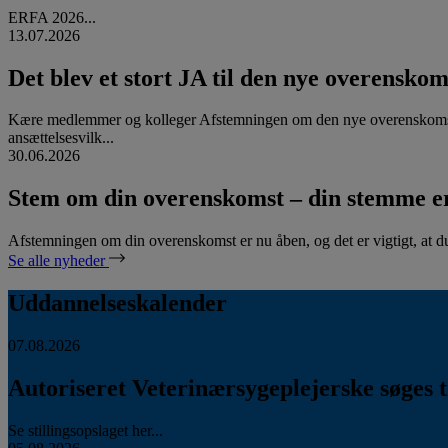
ERFA 2026...
13.07.2026
Det blev et stort JA til den nye overenskom
Kære medlemmer og kolleger Afstemningen om den nye overenskomst
ansættelsesvilk...
30.06.2026
Stem om din overenskomst – din stemme er
Afstemningen om din overenskomst er nu åben, og det er vigtigt, at d
Se alle nyheder
Uddannelseskalender
07.08.2026
Autoriseret Veterinærsygeplejerske søges ti
Se stillingsopslaget her...