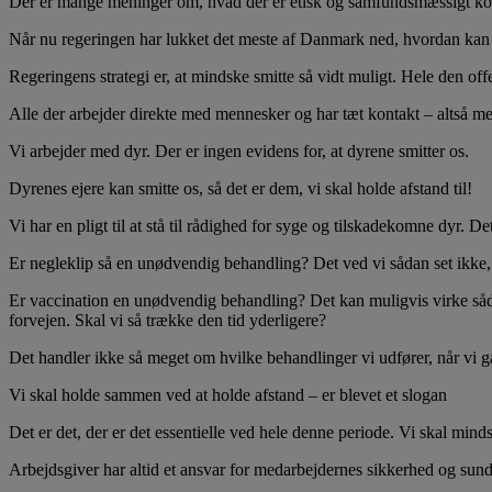
Der er mange meninger om, hvad der er etisk og samfundsmæssigt korr
Når nu regeringen har lukket det meste af Danmark ned, hvordan kan de
Regeringens strategi er, at mindske smitte så vidt muligt. Hele den of
Alle der arbejder direkte med mennesker og har tæt kontakt – altså me
Vi arbejder med dyr. Der er ingen evidens for, at dyrene smitter os.
Dyrenes ejere kan smitte os, så det er dem, vi skal holde afstand til!
Vi har en pligt til at stå til rådighed for syge og tilskadekomne dyr. De
Er negleklip så en unødvendig behandling? Det ved vi sådan set ikke, fø
Er vaccination en unødvendig behandling? Det kan muligvis virke såda
forvejen. Skal vi så trække den tid yderligere?
Det handler ikke så meget om hvilke behandlinger vi udfører, når v
Vi skal holde sammen ved at holde afstand – er blevet et slogan
Det er det, der er det essentielle ved hele denne periode. Vi skal mind
Arbejdsgiver har altid et ansvar for medarbejdernes sikkerhed og sund