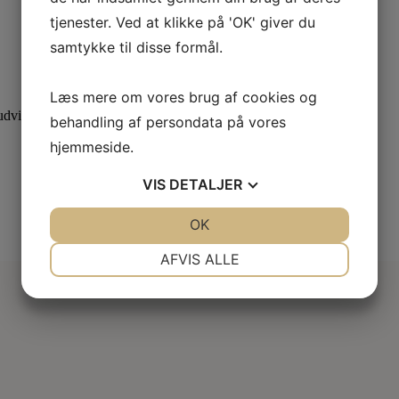
tjenester. Ved at klikke på 'OK' giver du
samtykke til disse formål.
Læs mere om vores brug af cookies og
dvid din viden med specialiserede kurser.
behandling af persondata på vores
hjemmeside.
VIS
DETALJER
JA
NEJ
OK
JA
NEJ
NØDVENDIGE
PRÆFERENCER
AFVIS ALLE
JA
NEJ
JA
NEJ
MARKETING
STATISTIK