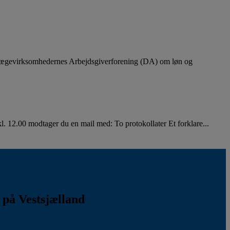
lægevirksomhedernes Arbejdsgiverforening (DA) om løn og
. 12.00 modtager du en mail med: To protokollater Et forklare...
k på Vestsjælland