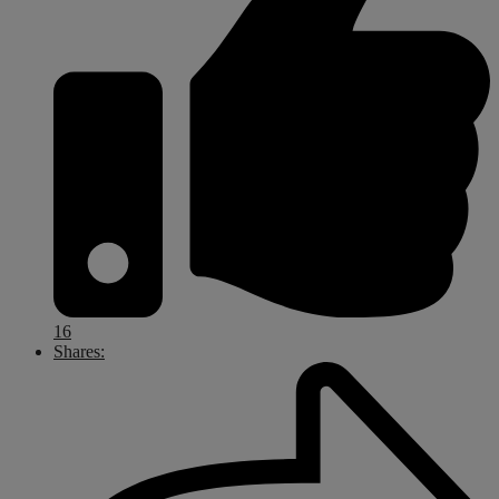
16
Shares: