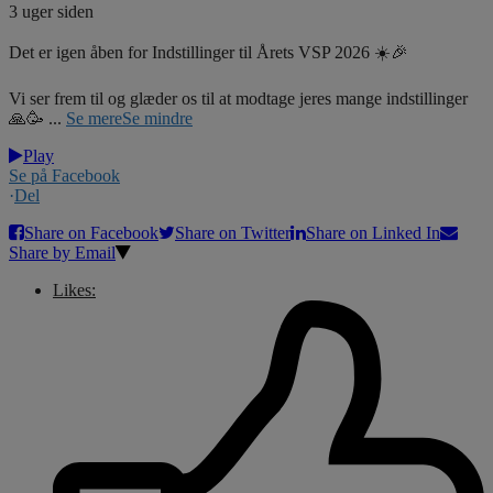
3 uger siden
Det er igen åben for Indstillinger til Årets VSP 2026 ☀️🎉
Vi ser frem til og glæder os til at modtage jeres mange indstillinger
🙏🥳
...
Se mere
Se mindre
Play
Se på Facebook
·
Del
Share on Facebook
Share on Twitter
Share on Linked In
Share by Email
Likes: