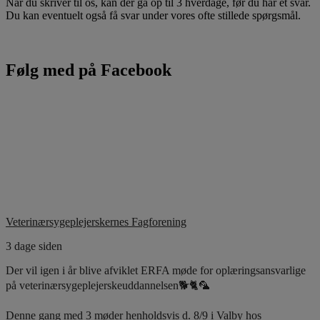
Når du skriver til os, kan der gå op til 3 hverdage, før du har et svar.
Du kan eventuelt også få svar under vores ofte stillede spørgsmål.
Følg med på Facebook
Veterinærsygeplejerskernes Fagforening
3 dage siden
Der vil igen i år blive afviklet ERFA møde for oplæringsansvarlige
på veterinærsygeplejerskeuddannelsen🐕🐈🦜
Denne gang med 3 møder henholdsvis d. 8/9 i Valby hos