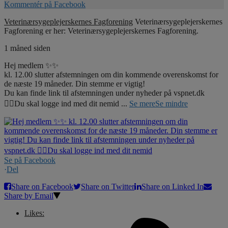
Kommentér på Facebook
Veterinærsygeplejerskernes Fagforening
Veterinærsygeplejerskernes
Fagforening er her: Veterinærsygeplejerskernes Fagforening.
1 måned siden
Hej medlem ✨✨
kl. 12.00 slutter afstemningen om din kommende overenskomst for
de næste 19 måneder. Din stemme er vigtig!
Du kan finde link til afstemningen under nyheder på vspnet.dk
☝🏼Du skal logge ind med dit nemid
...
Se mere
Se mindre
Se på Facebook
·
Del
Share on Facebook
Share on Twitter
Share on Linked In
Share by Email
Likes: