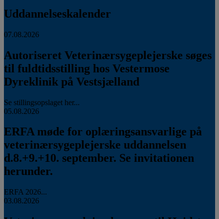
Uddannelseskalender
07.08.2026
Autoriseret Veterinærsygeplejerske søges
til fuldtidsstilling hos Vestermose
Dyreklinik på Vestsjælland
Se stillingsopslaget her...
05.08.2026
ERFA møde for oplæringsansvarlige på
veterinærsygeplejerske uddannelsen
d.8.+9.+10. september. Se invitationen
herunder.
ERFA 2026...
03.08.2026