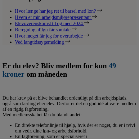
Hvor længe har jeg ret til barsel med løn?
Hvem er min arbejdsmiljørepræsentant
Elevoverenskomst til og med 2024
Beregning af løn før samtale
Hvor meget får jeg for overarbejde
Ved langtidssygemelding
Er du elev? Bliv medlem for kun
49
kroner
om måneden
Du har krav på at blive behandlet ordentligt på din arbejdsplads,
også som lærling eller elev. Derfor er det en god idé at være medlem
af en rigtig fagforening.
Med medlemsskabet får du blandt andet:
En direkte telefonlinje til hjælp, hvis der er noget, du er i tvivl
om vedr. dine løn- og arbejdsforhold.
En fagforening, som er specialiseret i