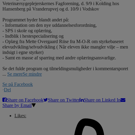
Veterinærsygeplejerskernes Fagforening, d. 9/9 i Kolding hos
Hansenberg på Vranderupvej og d. 10/9 i Vodskov
Programmet byder blandt andet på:
- Information om den nye uddannelsesforordning,
- SPS i skole og oplæring,
- Indblik i hestespecialisering og
- Oplæg fra Mette Overgaard Riise fra M-O-R om styrkebaseret
elevudvikling/selvudvikling ( Når eleven ikke mangler vilje – men
indsigt i egne styrker)
- Samt en masse af sparring med andre oplæringsansvarlige.
Se det fulde program og tilmeldingsmuligheder i kommentarsporet
...
Se mere
Se mindre
Se på Facebook
·
Del
Share on Facebook
Share on Twitter
Share on Linked In
Share by Email
Likes: