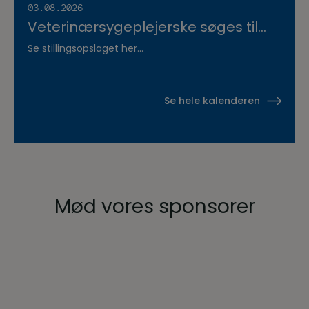
03.08.2026
Veterinærsygeplejerske søges til
Hvidsten Dyrehospital
Se stillingsopslaget her...
Se hele kalenderen
Mød vores sponsorer