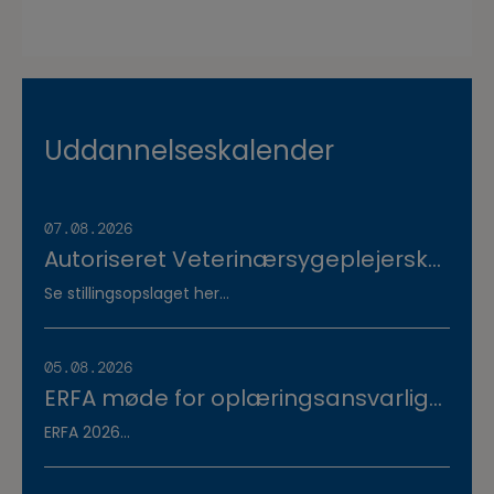
Uddannelseskalender
07.08.2026
Autoriseret Veterinærsygeplejerske
søges til fuldtidsstilling hos
Se stillingsopslaget her...
Vestermose Dyreklinik på
Vestsjælland
05.08.2026
ERFA møde for oplæringsansvarlige
på veterinærsygeplejerske
ERFA 2026...
uddannelsen d.8.+9.+10. september.
Se invitationen herunder.