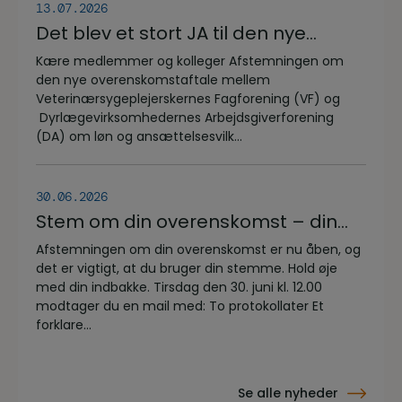
13.07.2026
Det blev et stort JA til den nye
overenskomstaftale
Kære medlemmer og kolleger Afstemningen om
den nye overenskomstaftale mellem
Veterinærsygeplejerskernes Fagforening (VF) og
Dyrlægevirksomhedernes Arbejdsgiverforening
(DA) om løn og ansættelsesvilk...
30.06.2026
Stem om din overenskomst – din
stemme er vigtig!
Afstemningen om din overenskomst er nu åben, og
det er vigtigt, at du bruger din stemme. Hold øje
med din indbakke. Tirsdag den 30. juni kl. 12.00
modtager du en mail med: To protokollater Et
forklare...
Se alle nyheder