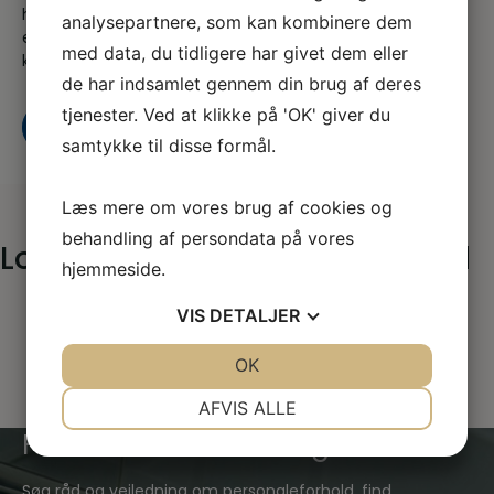
hjælpe dig når du er i tvivl, skal skal godt videre
analysepartnere, som kan kombinere dem
eller søger nyt, både som din fagforening og A-
med data, du tidligere har givet dem eller
kasse
de har indsamlet gennem din brug af deres
tjenester. Ved at klikke på 'OK' giver du
Kontakt os
Bliv medlem i dag
samtykke til disse formål.
Læs mere om vores brug af cookies og
behandling af persondata på vores
Logo_DuMed-blaa-baggrund
hjemmeside.
VIS
DETALJER
JA
NEJ
OK
JA
NEJ
NØDVENDIGE
PRÆFERENCER
AFVIS ALLE
Find hvad du har brug for
JA
NEJ
JA
NEJ
MARKETING
STATISTIK
Søg råd og vejledning om personaleforhold, find