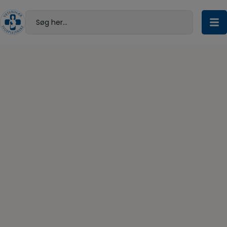
Hop
til
Søg her...
indholdet