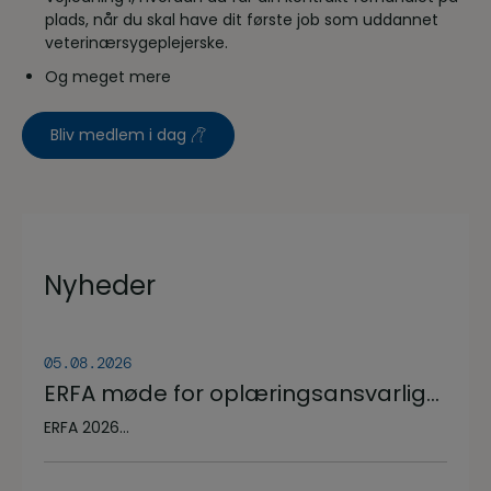
plads, når du skal have dit første job som uddannet
veterinærsygeplejerske.
Og meget mere
Bliv medlem i dag
Nyheder
05.08.2026
ERFA møde for oplæringsansvarlige
på veterinærsygeplejerske
ERFA 2026...
uddannelsen d.8.+9.+10. september.
Se invitationen herunder.