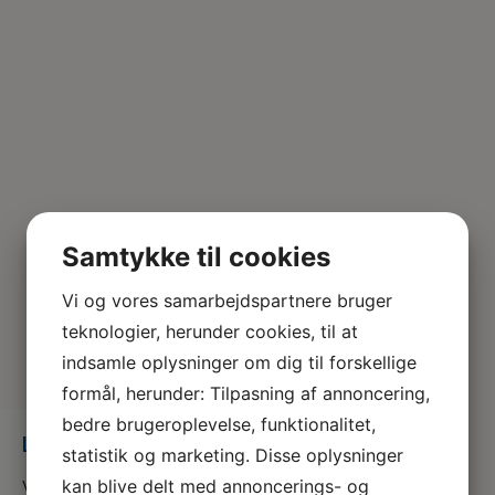
Samtykke til cookies
Vi og vores samarbejdspartnere bruger
teknologier, herunder cookies, til at
indsamle oplysninger om dig til forskellige
formål, herunder: Tilpasning af annoncering,
bedre brugeroplevelse, funktionalitet,
Logo_DuMed-blaa-baggrund
statistik og marketing. Disse oplysninger
kan blive delt med annoncerings- og
Vi er en del af serviceforbundet og er til for at