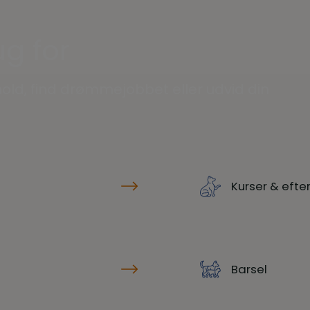
g for
old, find drømmejobbet eller udvid din
Kurser & eft
Barsel