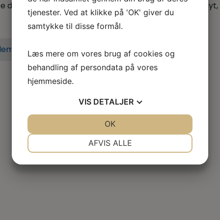
 dig når du er i tvivl, skal skal godt videre eller søger nyt,
tjenester. Ved at klikke på 'OK' giver du
samtykke til disse formål.
lem i dag
Læs mere om vores brug af cookies og
behandling af persondata på vores
hjemmeside.
VIS
DETALJER
JA
NEJ
OK
JA
NEJ
NØDVENDIGE
PRÆFERENCER
AFVIS ALLE
JA
NEJ
JA
NEJ
MARKETING
STATISTIK