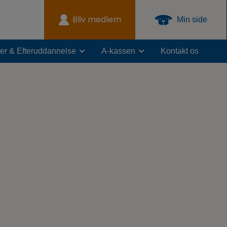
Bliv medlem
Min side
er & Efteruddannelse
A-kassen
Kontakt os