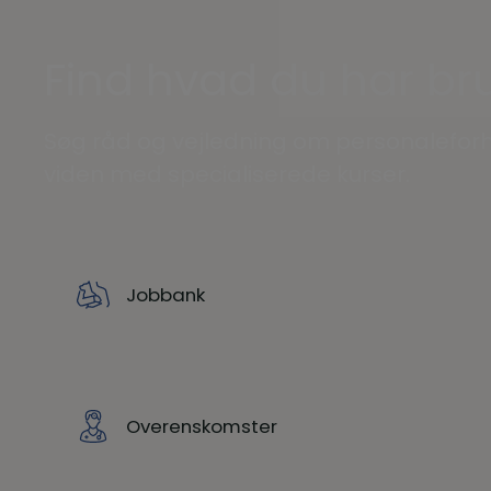
Find hvad du har bru
Søg råd og vejledning om personaleforh
viden med specialiserede kurser.
Jobbank
Overenskomster