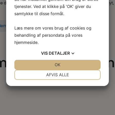
 dig når du er i tvivl, skal skal godt videre eller søger nyt,
tjenester. Ved at klikke på 'OK' giver du
samtykke til disse formål.
lem i dag
Læs mere om vores brug af cookies og
behandling af persondata på vores
hjemmeside.
VIS
DETALJER
mst-2015-2018-e
JA
NEJ
OK
JA
NEJ
NØDVENDIGE
PRÆFERENCER
AFVIS ALLE
JA
NEJ
JA
NEJ
MARKETING
STATISTIK