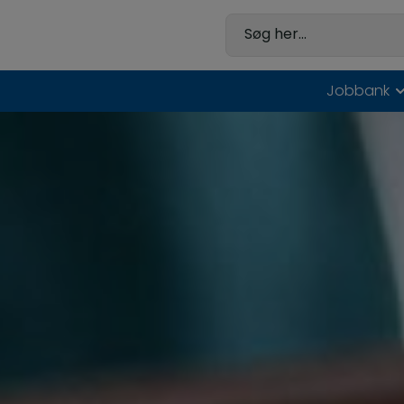
Hop
til
Søg her...
indholdet
Jobbank