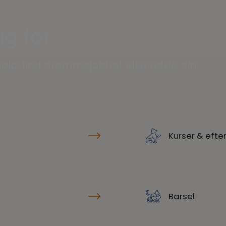
g for
old, find drømmejobbet eller udvid din
Kurser & eft
Barsel