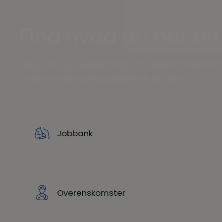
Find hvad du har bru
Søg råd og vejledning om personaleforh
viden med specialiserede kurser.
Jobbank
Overenskomster