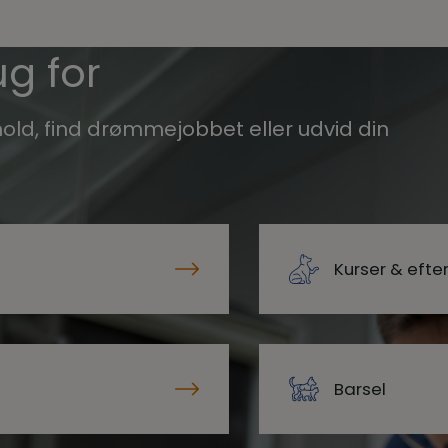
g for
old, find drømmejobbet eller udvid din
Kurser & eft
Barsel