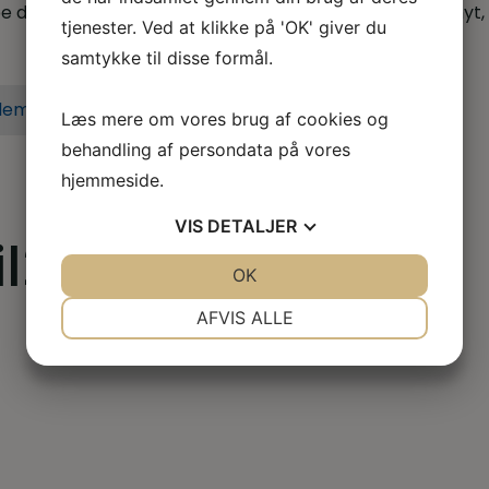
 dig når du er i tvivl, skal skal godt videre eller søger nyt,
tjenester. Ved at klikke på 'OK' giver du
samtykke til disse formål.
lem i dag
Læs mere om vores brug af cookies og
behandling af persondata på vores
hjemmeside.
VIS
DETALJER
il2020
JA
NEJ
OK
JA
NEJ
NØDVENDIGE
PRÆFERENCER
AFVIS ALLE
JA
NEJ
JA
NEJ
MARKETING
STATISTIK