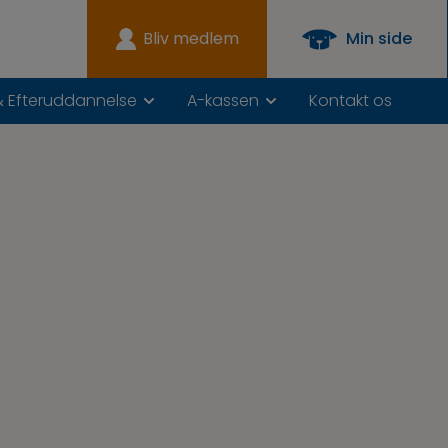
Bliv medlem
Min side
& Efteruddannelse
A-kassen
Kontakt os