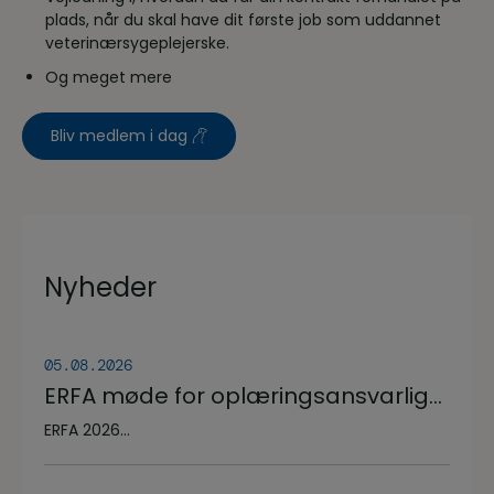
plads, når du skal have dit første job som uddannet
veterinærsygeplejerske.
Og meget mere
Bliv medlem i dag
Nyheder
05.08.2026
ERFA møde for oplæringsansvarlige
på veterinærsygeplejerske
ERFA 2026...
uddannelsen d.8.+9.+10. september.
Se invitationen herunder.