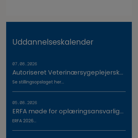
Uddannelseskalender
07.08.2026
Autoriseret Veterinærsygeplejerske
søges til fuldtidsstilling hos
Se stillingsopslaget her...
Vestermose Dyreklinik på
Vestsjælland
05.08.2026
ERFA møde for oplæringsansvarlige
på veterinærsygeplejerske
ERFA 2026...
uddannelsen d.8.+9.+10. september.
Se invitationen herunder.