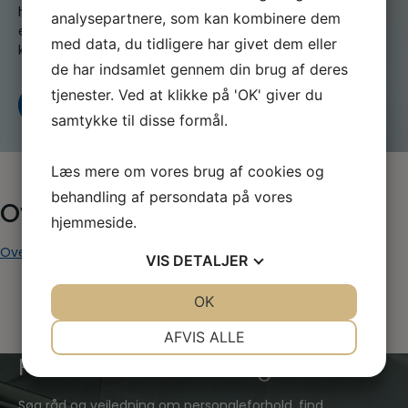
hjælpe dig når du er i tvivl, skal skal godt videre
analysepartnere, som kan kombinere dem
eller søger nyt, både som din fagforening og A-
med data, du tidligere har givet dem eller
kasse
de har indsamlet gennem din brug af deres
tjenester. Ved at klikke på 'OK' giver du
Kontakt os
Bliv medlem i dag
samtykke til disse formål.
Læs mere om vores brug af cookies og
behandling af persondata på vores
Overenskomst for elever
hjemmeside.
Overenskomst for elever
VIS
DETALJER
JA
NEJ
OK
JA
NEJ
NØDVENDIGE
PRÆFERENCER
AFVIS ALLE
Find hvad du har brug for
JA
NEJ
JA
NEJ
MARKETING
STATISTIK
Søg råd og vejledning om personaleforhold, find