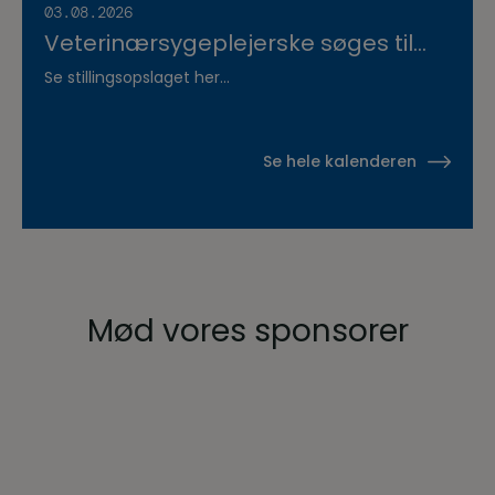
03.08.2026
Veterinærsygeplejerske søges til
Hvidsten Dyrehospital
Se stillingsopslaget her...
Se hele kalenderen
Mød vores sponsorer