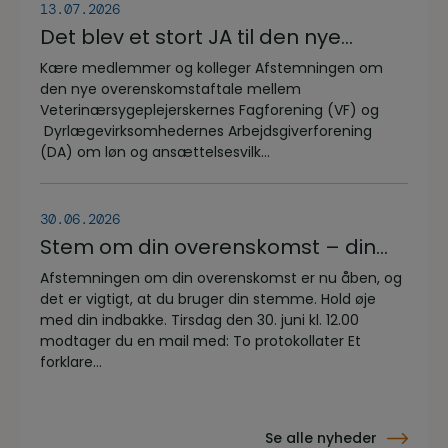
13.07.2026
Det blev et stort JA til den nye
overenskomstaftale
Kære medlemmer og kolleger Afstemningen om
den nye overenskomstaftale mellem
Veterinærsygeplejerskernes Fagforening (VF) og
Dyrlægevirksomhedernes Arbejdsgiverforening
(DA) om løn og ansættelsesvilk...
30.06.2026
Stem om din overenskomst – din
stemme er vigtig!
Afstemningen om din overenskomst er nu åben, og
det er vigtigt, at du bruger din stemme. Hold øje
med din indbakke. Tirsdag den 30. juni kl. 12.00
modtager du en mail med: To protokollater Et
forklare...
Se alle nyheder