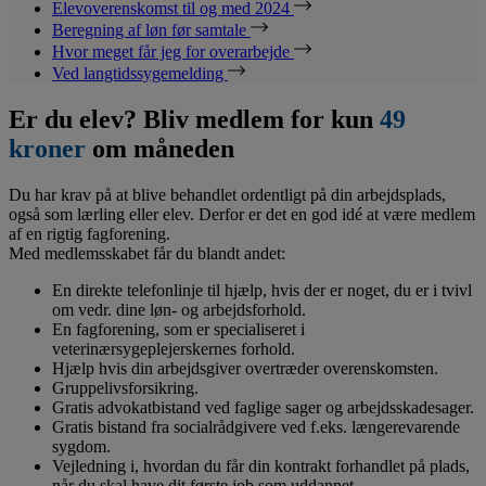
Elevoverenskomst til og med 2024
Beregning af løn før samtale
Hvor meget får jeg for overarbejde
Ved langtidssygemelding
Er du elev? Bliv medlem for kun
49
kroner
om måneden
Du har krav på at blive behandlet ordentligt på din arbejdsplads,
også som lærling eller elev. Derfor er det en god idé at være medlem
af en rigtig fagforening.
Med medlemsskabet får du blandt andet:
En direkte telefonlinje til hjælp, hvis der er noget, du er i tvivl
om vedr. dine løn- og arbejdsforhold.
En fagforening, som er specialiseret i
veterinærsygeplejerskernes forhold.
Hjælp hvis din arbejdsgiver overtræder overenskomsten.
Gruppelivsforsikring.
Gratis advokatbistand ved faglige sager og arbejdsskadesager.
Gratis bistand fra socialrådgivere ved f.eks. længerevarende
sygdom.
Vejledning i, hvordan du får din kontrakt forhandlet på plads,
når du skal have dit første job som uddannet