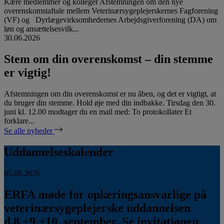
Kære medlemmer og kolleger Afstemningen om den nye
overenskomstaftale mellem Veterinærsygeplejerskernes Fagforening
(VF) og Dyrlægevirksomhedernes Arbejdsgiverforening (DA) om
løn og ansættelsesvilk...
30.06.2026
Stem om din overenskomst – din stemme
er vigtig!
Afstemningen om din overenskomst er nu åben, og det er vigtigt, at
du bruger din stemme. Hold øje med din indbakke. Tirsdag den 30.
juni kl. 12.00 modtager du en mail med: To protokollater Et
forklare...
Se alle nyheder
Uddannelseskalender
05.08.2026
ERFA møde for oplæringsansvarlige på
veterinærsygeplejerske uddannelsen
d.8.+9.+10. september. Se invitationen