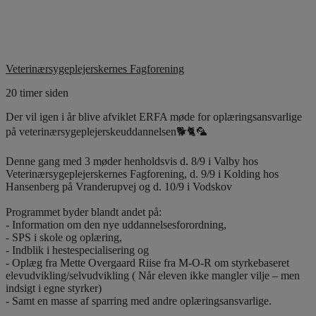
Veterinærsygeplejerskernes Fagforening
20 timer siden
Der vil igen i år blive afviklet ERFA møde for oplæringsansvarlige
på veterinærsygeplejerskeuddannelsen🐕🐈🦜
Denne gang med 3 møder henholdsvis d. 8/9 i Valby hos
Veterinærsygeplejerskernes Fagforening, d. 9/9 i Kolding hos
Hansenberg på Vranderupvej og d. 10/9 i Vodskov
Programmet byder blandt andet på:
- Information om den nye uddannelsesforordning,
- SPS i skole og oplæring,
- Indblik i hestespecialisering og
- Oplæg fra Mette Overgaard Riise fra M-O-R om styrkebaseret
elevudvikling/selvudvikling ( Når eleven ikke mangler vilje – men
indsigt i egne styrker)
- Samt en masse af sparring med andre oplæringsansvarlige.