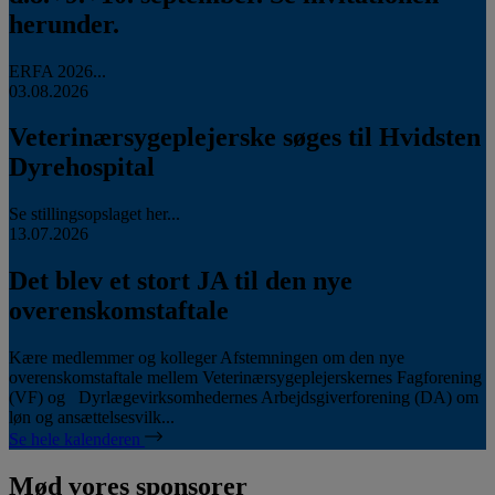
herunder.
ERFA 2026...
03.08.2026
Veterinærsygeplejerske søges til Hvidsten
Dyrehospital
Se stillingsopslaget her...
13.07.2026
Det blev et stort JA til den nye
overenskomstaftale
Kære medlemmer og kolleger Afstemningen om den nye
overenskomstaftale mellem Veterinærsygeplejerskernes Fagforening
(VF) og Dyrlægevirksomhedernes Arbejdsgiverforening (DA) om
løn og ansættelsesvilk...
Se hele kalenderen
Mød vores sponsorer