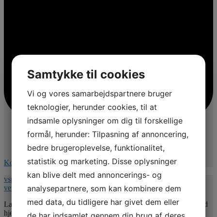
Samtykke til cookies
Vi og vores samarbejdspartnere bruger
teknologier, herunder cookies, til at
indsamle oplysninger om dig til forskellige
formål, herunder: Tilpasning af annoncering,
bedre brugeroplevelse, funktionalitet,
statistik og marketing. Disse oplysninger
Kommentér på Facebook
kan blive delt med annoncerings- og
vspnet.dk/erfa-moede-for-oplaeringsansvarlige-paa-
analysepartnere, som kan kombinere dem
veterinaersygeplejerske-uddannelsen/
med data, du tidligere har givet dem eller
Lad mig uddybe indholdet 💚. Jeg vil give jer nogle værktøjer med
hjem så undertitlen er : Hvordan uddannelsesansvarlige kan bruge
de har indsamlet gennem din brug af deres