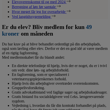
Elevoverenskomst til og med 2024
Beregning af løn før samtale
Hvor meget får jeg for overarbejde
Ved langtidssygemelding
Er du elev? Bliv medlem for kun
49
kroner
om måneden
Du har krav på at blive behandlet ordentligt på din arbejdsplads,
også som lærling eller elev. Derfor er det en god idé at være medlem
af en rigtig fagforening.
Med medlemsskabet får du blandt andet:
En direkte telefonlinje til hjælp, hvis der er noget, du er i tvivl
om vedr. dine løn- og arbejdsforhold.
En fagforening, som er specialiseret i
veterinærsygeplejerskernes forhold.
Hjælp hvis din arbejdsgiver overtræder overenskomsten.
Gruppelivsforsikring.
Gratis advokatbistand ved faglige sager og arbejdsskadesager.
Gratis bistand fra socialrådgivere ved f.eks. længerevarende
sygdom.
Vejledning i, hvordan du får din kontrakt forhandlet på plads,
når du skal have dit første job som uddannet