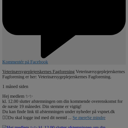
Kommentér på Facebook
Veterinærsygeplejerskernes Fagforening
Veterinærsygeplejerskernes
Fagforening er her: Veterinærsygeplejerskernes Fagforening.
1 måned siden
Hej medlem ✨✨
kl. 12.00 slutter afstemningen om din kommende overenskomst for
de næste 19 måneder. Din stemme er vigtig!
Du kan finde link til afstemningen under nyheder på vspnet.dk
☝🏼Du skal logge ind med dit nemid
...
Se mere
Se mindre