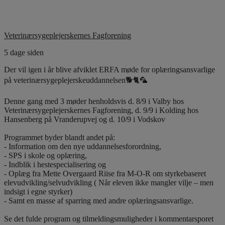
Veterinærsygeplejerskernes Fagforening
5 dage siden
Der vil igen i år blive afviklet ERFA møde for oplæringsansvarlige
på veterinærsygeplejerskeuddannelsen🐕🐈🦜
Denne gang med 3 møder henholdsvis d. 8/9 i Valby hos
Veterinærsygeplejerskernes Fagforening, d. 9/9 i Kolding hos
Hansenberg på Vranderupvej og d. 10/9 i Vodskov
Programmet byder blandt andet på:
- Information om den nye uddannelsesforordning,
- SPS i skole og oplæring,
- Indblik i hestespecialisering og
- Oplæg fra Mette Overgaard Riise fra M-O-R om styrkebaseret
elevudvikling/selvudvikling ( Når eleven ikke mangler vilje – men
indsigt i egne styrker)
- Samt en masse af sparring med andre oplæringsansvarlige.
Se det fulde program og tilmeldingsmuligheder i kommentarsporet