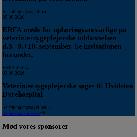
Se stillingsopslaget her...
05.08.2026
ERFA møde for oplæringsansvarlige på
veterinærsygeplejerske uddannelsen
d.8.+9.+10. september. Se invitationen
herunder.
ERFA 2026...
03.08.2026
Veterinærsygeplejerske søges til Hvidsten
Dyrehospital
Se stillingsopslaget her...
Se hele kalenderen
Mød vores sponsorer