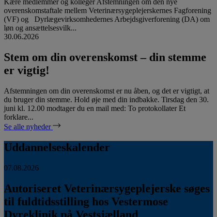
Kære medlemmer og kolleger Afstemningen om den nye
overenskomstaftale mellem Veterinærsygeplejerskernes Fagforening
(VF) og Dyrlægevirksomhedernes Arbejdsgiverforening (DA) om
løn og ansættelsesvilk...
30.06.2026
Stem om din overenskomst – din stemme
er vigtig!
Afstemningen om din overenskomst er nu åben, og det er vigtigt, at
du bruger din stemme. Hold øje med din indbakke. Tirsdag den 30.
juni kl. 12.00 modtager du en mail med: To protokollater Et
forklare...
Se alle nyheder
Uddannelseskalender
07.08.2026
Autoriseret Veterinærsygeplejerske søges
til fuldtidsstilling hos Vestermose
Dyreklinik på Vestsjælland