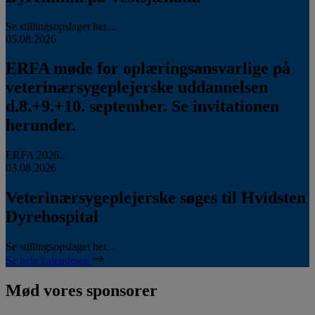
Se stillingsopslaget her...
05.08.2026
ERFA møde for oplæringsansvarlige på
veterinærsygeplejerske uddannelsen
d.8.+9.+10. september. Se invitationen
herunder.
ERFA 2026...
03.08.2026
Veterinærsygeplejerske søges til Hvidsten
Dyrehospital
Se stillingsopslaget her...
Se hele kalenderen
Mød vores sponsorer