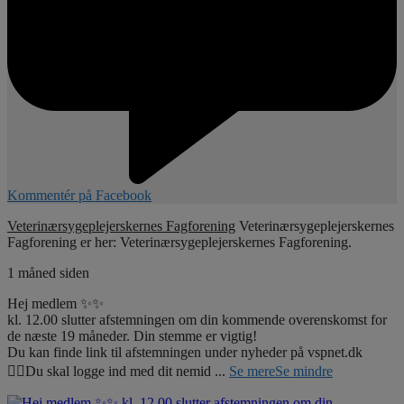
Kommentér på Facebook
Veterinærsygeplejerskernes Fagforening
Veterinærsygeplejerskernes
Fagforening er her: Veterinærsygeplejerskernes Fagforening.
1 måned siden
Hej medlem ✨✨
kl. 12.00 slutter afstemningen om din kommende overenskomst for
de næste 19 måneder. Din stemme er vigtig!
Du kan finde link til afstemningen under nyheder på vspnet.dk
☝🏼Du skal logge ind med dit nemid
...
Se mere
Se mindre