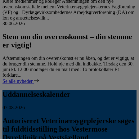
Kære medlemmer og kolleger Afstemningen om den nye
overenskomstaftale mellem Veterinærsygeplejerskernes Fagforening
(VF) og Dyrlægevirksomhedernes Arbejdsgiverforening (DA) om
løn og ansættelsesvilk...
30.06.2026
Stem om din overenskomst – din stemme
er vigtig!
Afstemningen om din overenskomst er nu åben, og det er vigtigt, at
du bruger din stemme. Hold øje med din indbakke. Tirsdag den 30.
juni kl. 12.00 modtager du en mail med: To protokollater Et
forklare...
Se alle nyheder
Uddannelseskalender
07.08.2026
Autoriseret Veterinærsygeplejerske søges
til fuldtidsstilling hos Vestermose
Dyreklinik på Vestsjælland