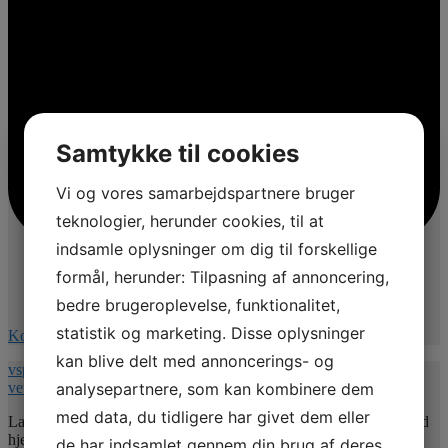
Samtykke til cookies
Vi og vores samarbejdspartnere bruger
teknologier, herunder cookies, til at
indsamle oplysninger om dig til forskellige
formål, herunder: Tilpasning af annoncering,
bedre brugeroplevelse, funktionalitet,
statistik og marketing. Disse oplysninger
Kommentér på Facebook
kan blive delt med annoncerings- og
vspnet.dk/erfa-moede-for-oplaeringsansvarlige-paa-
analysepartnere, som kan kombinere dem
veterinaersygeplejerske-uddannelsen/
med data, du tidligere har givet dem eller
Lad mig uddybe indholdet 💚. Jeg vil give jer nogle værktøjer med
hjem så undertitlen er : Hvordan uddannelsesansvarlige kan bruge
de har indsamlet gennem din brug af deres