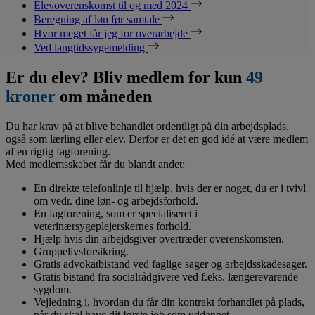
Elevoverenskomst til og med 2024
Beregning af løn før samtale
Hvor meget får jeg for overarbejde
Ved langtidssygemelding
Er du elev? Bliv medlem for kun
49
kroner
om måneden
Du har krav på at blive behandlet ordentligt på din arbejdsplads,
også som lærling eller elev. Derfor er det en god idé at være medlem
af en rigtig fagforening.
Med medlemsskabet får du blandt andet:
En direkte telefonlinje til hjælp, hvis der er noget, du er i tvivl
om vedr. dine løn- og arbejdsforhold.
En fagforening, som er specialiseret i
veterinærsygeplejerskernes forhold.
Hjælp hvis din arbejdsgiver overtræder overenskomsten.
Gruppelivsforsikring.
Gratis advokatbistand ved faglige sager og arbejdsskadesager.
Gratis bistand fra socialrådgivere ved f.eks. længerevarende
sygdom.
Vejledning i, hvordan du får din kontrakt forhandlet på plads,
når du skal have dit første job som uddannet