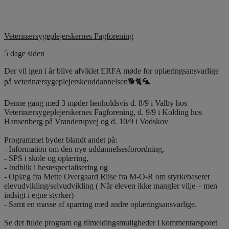
Veterinærsygeplejerskernes Fagforening
5 dage siden
Der vil igen i år blive afviklet ERFA møde for oplæringsansvarlige
på veterinærsygeplejerskeuddannelsen🐕🐈🦜
Denne gang med 3 møder henholdsvis d. 8/9 i Valby hos
Veterinærsygeplejerskernes Fagforening, d. 9/9 i Kolding hos
Hansenberg på Vranderupvej og d. 10/9 i Vodskov
Programmet byder blandt andet på:
- Information om den nye uddannelsesforordning,
- SPS i skole og oplæring,
- Indblik i hestespecialisering og
- Oplæg fra Mette Overgaard Riise fra M-O-R om styrkebaseret
elevudvikling/selvudvikling ( Når eleven ikke mangler vilje – men
indsigt i egne styrker)
- Samt en masse af sparring med andre oplæringsansvarlige.
Se det fulde program og tilmeldingsmuligheder i kommentarsporet