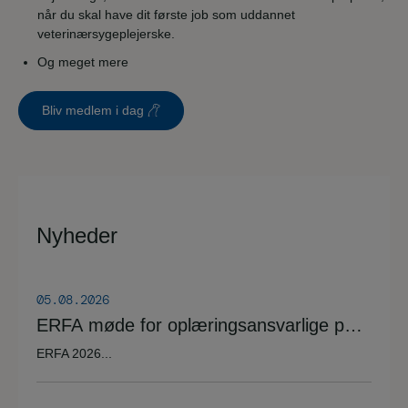
når du skal have dit første job som uddannet
veterinærsygeplejerske.
Og meget mere
Bliv medlem i dag
Nyheder
05.08.2026
ERFA møde for oplæringsansvarlige på
veterinærsygeplejerske uddannelsen
ERFA 2026...
d.8.+9.+10. september. Se invitationen
herunder.