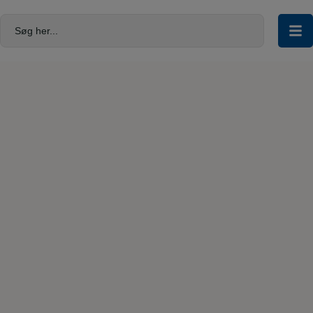
Hop
til
Søg her...
indholdet