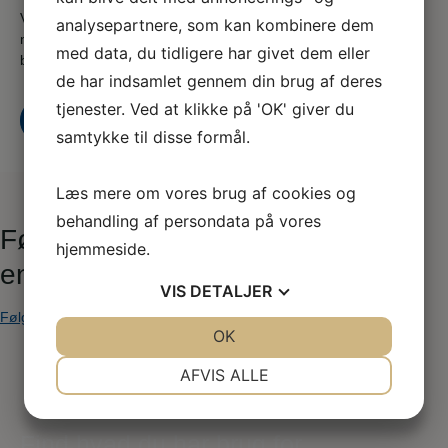
Vi er en del af serviceforbundet og er til for at hjælpe dig
analysepartnere, som kan kombinere dem
når du er i tvivl, skal skal godt videre eller søger nyt,
med data, du tidligere har givet dem eller
både som din fagforening og A-kasse
de har indsamlet gennem din brug af deres
tjenester. Ved at klikke på 'OK' giver du
Kontakt os
Bliv medlem i dag
samtykke til disse formål.
Læs mere om vores brug af cookies og
behandling af persondata på vores
Følgebrev-vsp OK2024-2026 -
hjemmeside.
endelig
VIS
DETALJER
Følgebrev-vsp OK2024-2026 -endelig
JA
NEJ
OK
JA
NEJ
NØDVENDIGE
PRÆFERENCER
AFVIS ALLE
JA
NEJ
JA
NEJ
MARKETING
STATISTIK
Find hvad du har brug for