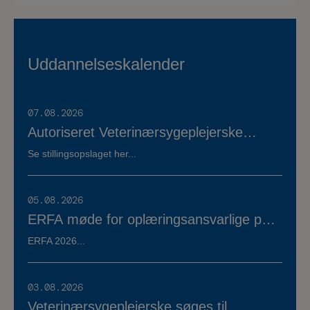
Uddannelseskalender
07.08.2026
Autoriseret Veterinærsygeplejerske
søges til fuldtidsstilling hos Vestermose
Se stillingsopslaget her...
Dyreklinik på Vestsjælland
05.08.2026
ERFA møde for oplæringsansvarlige på
veterinærsygeplejerske uddannelsen
ERFA 2026...
d.8.+9.+10. september. Se invitationen
herunder.
03.08.2026
Veterinærsygeplejerske søges til