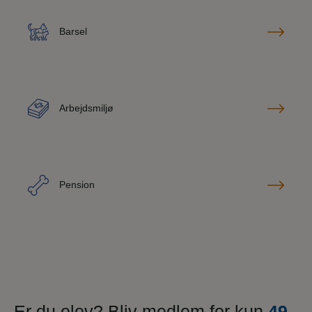
Barsel
Arbejdsmiljø
Pension
Er du elev? Bliv medlem for kun
49