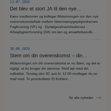
13.07.2026
Det blev et stort JA til den nye
overenskomstaftale
Kære medlemmer og kolleger Afstemningen om den nye
overenskomstaftale mellem Veterinærsygeplejerskernes
Fagforening (VF) og Dyrlægevirksomhedernes
Arbejdsgiverforening (DA) om løn og ansættelsesvilk...
30.06.2026
Stem om din overenskomst – din
stemme er vigtig!
Afstemningen om din overenskomst er nu åben, og det er
vigtigt, at du bruger din stemme. Hold øje med din
indbakke. Tirsdag den 30. juni kl. 12.00 modtager du en
mail med: To protokollater Et forklare...
Se alle nyheder