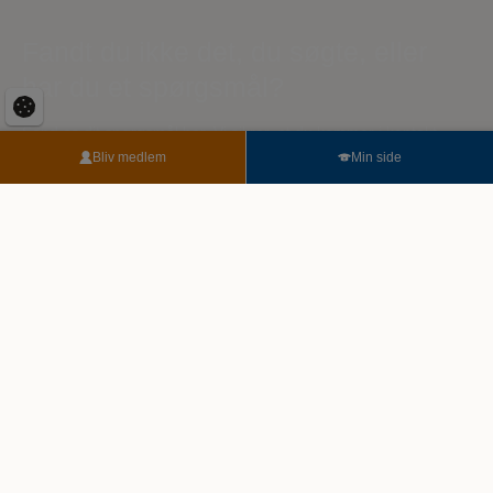
Fandt du ikke det, du søgte, eller
har du et spørgsmål?
Send os dit spørgsmål her. Vi sikrer, at du kommer i kontakt
med den rigtige person. Vores eksperter er klar til at hjælpe dig.
Bliv medlem
Min side
For enhver udfordring, stor eller lille.
Når du skriver til os, kan der gå op til 3 hverdage, før du har et
svar.
Du kan eventuelt også få svar under vores ofte stillede
spørgsmål.
Følg med på Facebook
Veterinærsygeplejerskernes Fagforening