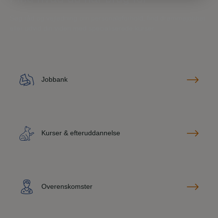
Søg råd og vejledning om personaleforhold, find drømmejobbet
eller udvid din viden med specialiserede kurser.
Jobbank
Kurser & efteruddannelse
Overenskomster