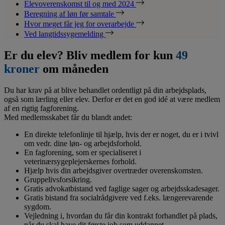
Elevoverenskomst til og med 2024
Beregning af løn før samtale
Hvor meget får jeg for overarbejde
Ved langtidssygemelding
Er du elev? Bliv medlem for kun
49
kroner
om måneden
Du har krav på at blive behandlet ordentligt på din arbejdsplads,
også som lærling eller elev. Derfor er det en god idé at være medlem
af en rigtig fagforening.
Med medlemsskabet får du blandt andet:
En direkte telefonlinje til hjælp, hvis der er noget, du er i tvivl
om vedr. dine løn- og arbejdsforhold.
En fagforening, som er specialiseret i
veterinærsygeplejerskernes forhold.
Hjælp hvis din arbejdsgiver overtræder overenskomsten.
Gruppelivsforsikring.
Gratis advokatbistand ved faglige sager og arbejdsskadesager.
Gratis bistand fra socialrådgivere ved f.eks. længerevarende
sygdom.
Vejledning i, hvordan du får din kontrakt forhandlet på plads,
når du skal have dit første job som uddannet