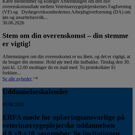
Kære medlemmer og kolleger Afstemningen om den nye
overenskomstaftale mellem Veterinærsygeplejerskernes Fagforening
(VF) og Dyrlægevirksomhedernes Arbejdsgiverforening (DA) om
løn og ansættelsesvilk...
30.06.2026
Stem om din overenskomst – din stemme
er vigtig!
Afstemningen om din overenskomst er nu åben, og det er vigtigt, at
du bruger din stemme. Hold øje med din indbakke. Tirsdag den 30.
juni kl. 12.00 modtager du en mail med: To protokollater Et
forklare...
Se alle nyheder
Uddannelseskalender
05.08.2026
ERFA møde for oplæringsansvarlige på
veterinærsygeplejerske uddannelsen
d.8.+9.+10. september. Se invitationen