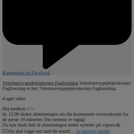
Kommentér på Facebook
Veterinærsygeplejerskernes Fagforening
Veterinærsygeplejerskernes
Fagforening er her: Veterinærsygeplejerskernes Fagforening.
4 uger siden
Hej medlem ✨✨
kl. 12.00 slutter afstemningen om din kommende overenskomst for
de næste 19 måneder. Din stemme er vigtig!
Du kan finde link til afstemningen under nyheder på vspnet.dk
☝🏼Du skal logge ind med dit nemid
...
Se mere
Se mindre