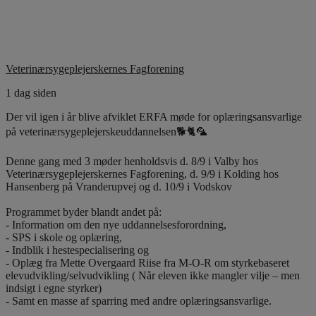
Veterinærsygeplejerskernes Fagforening
1 dag siden
Der vil igen i år blive afviklet ERFA møde for oplæringsansvarlige
på veterinærsygeplejerskeuddannelsen🐕🐈🦜
Denne gang med 3 møder henholdsvis d. 8/9 i Valby hos
Veterinærsygeplejerskernes Fagforening, d. 9/9 i Kolding hos
Hansenberg på Vranderupvej og d. 10/9 i Vodskov
Programmet byder blandt andet på:
- Information om den nye uddannelsesforordning,
- SPS i skole og oplæring,
- Indblik i hestespecialisering og
- Oplæg fra Mette Overgaard Riise fra M-O-R om styrkebaseret
elevudvikling/selvudvikling ( Når eleven ikke mangler vilje – men
indsigt i egne styrker)
- Samt en masse af sparring med andre oplæringsansvarlige.