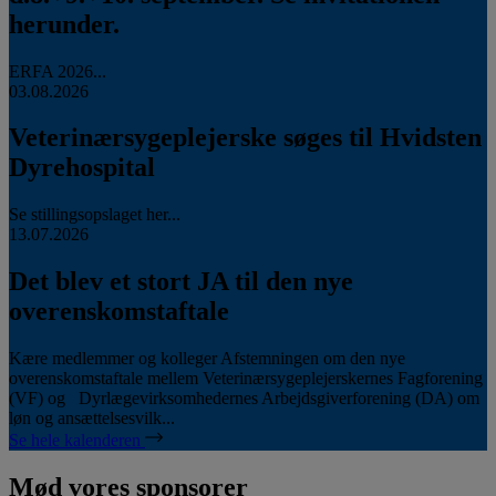
herunder.
ERFA 2026...
03.08.2026
Veterinærsygeplejerske søges til Hvidsten
Dyrehospital
Se stillingsopslaget her...
13.07.2026
Det blev et stort JA til den nye
overenskomstaftale
Kære medlemmer og kolleger Afstemningen om den nye
overenskomstaftale mellem Veterinærsygeplejerskernes Fagforening
(VF) og Dyrlægevirksomhedernes Arbejdsgiverforening (DA) om
løn og ansættelsesvilk...
Se hele kalenderen
Mød vores sponsorer