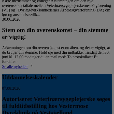
Kære medlemmer og kolleger Afstemningen om den nye
overenskomstaftale mellem Veterinærsygeplejerskernes Fagforening
(VF) og Dyrlægevirksomhedernes Arbejdsgiverforening (DA) om
løn og ansættelsesvilk...
30.06.2026
Stem om din overenskomst – din stemme
er vigtig!
Afstemningen om din overenskomst er nu åben, og det er vigtigt, at
du bruger din stemme. Hold øje med din indbakke. Tirsdag den 30.
juni kl. 12.00 modtager du en mail med: To protokollater Et
forklare...
Se alle nyheder
Uddannelseskalender
07.08.2026
Autoriseret Veterinærsygeplejerske søges
til fuldtidsstilling hos Vestermose
Dyreklinik på Vestsjælland