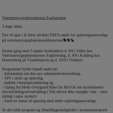
Veterinærsygeplejerskernes Fagforening
3 dage siden
Der vil igen i år blive afviklet ERFA møde for oplæringsansvarlige
på veterinærsygeplejerskeuddannelsen🐕🐈🦜
Denne gang med 3 møder henholdsvis d. 8/9 i Valby hos
Veterinærsygeplejerskernes Fagforening, d. 9/9 i Kolding hos
Hansenberg på Vranderupvej og d. 10/9 i Vodskov
Programmet byder blandt andet på:
- Information om den nye uddannelsesforordning,
- SPS i skole og oplæring,
- Indblik i hestespecialisering og
- Oplæg fra Mette Overgaard Riise fra M-O-R om styrkebaseret
elevudvikling/selvudvikling ( Når eleven ikke mangler vilje – men
indsigt i egne styrker)
- Samt en masse af sparring med andre oplæringsansvarlige.
Se det fulde program og tilmeldingsmuligheder i kommentarsporet