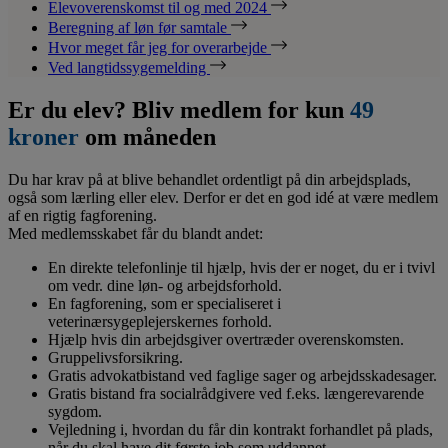
Elevoverenskomst til og med 2024
Beregning af løn før samtale
Hvor meget får jeg for overarbejde
Ved langtidssygemelding
Er du elev? Bliv medlem for kun
49
kroner
om måneden
Du har krav på at blive behandlet ordentligt på din arbejdsplads,
også som lærling eller elev. Derfor er det en god idé at være medlem
af en rigtig fagforening.
Med medlemsskabet får du blandt andet:
En direkte telefonlinje til hjælp, hvis der er noget, du er i tvivl
om vedr. dine løn- og arbejdsforhold.
En fagforening, som er specialiseret i
veterinærsygeplejerskernes forhold.
Hjælp hvis din arbejdsgiver overtræder overenskomsten.
Gruppelivsforsikring.
Gratis advokatbistand ved faglige sager og arbejdsskadesager.
Gratis bistand fra socialrådgivere ved f.eks. længerevarende
sygdom.
Vejledning i, hvordan du får din kontrakt forhandlet på plads,
når du skal have dit første job som uddannet