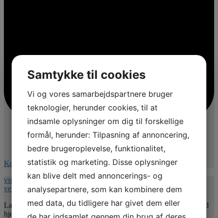
Samtykke til cookies
Vi og vores samarbejdspartnere bruger
teknologier, herunder cookies, til at
indsamle oplysninger om dig til forskellige
formål, herunder: Tilpasning af annoncering,
bedre brugeroplevelse, funktionalitet,
statistik og marketing. Disse oplysninger
Kommentér på Facebook
kan blive delt med annoncerings- og
vspnet.dk/erfa-moede-for-oplaeringsansvarlige-paa-
analysepartnere, som kan kombinere dem
veterinaersygeplejerske-uddannelsen/
med data, du tidligere har givet dem eller
Lad mig uddybe indholdet 💚. Jeg vil give jer nogle værktøjer med
hjem så undertitlen er : Hvordan uddannelsesansvarlige kan bruge
de har indsamlet gennem din brug af deres