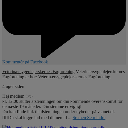
Kommentér på Facebook
Veterinærsygeplejerskernes Fagforening
Veterinærsygeplejerskernes
Fagforening er her: Veterinærsygeplejerskernes Fagforening.
4 uger siden
Hej medlem ✨✨
kl. 12.00 slutter afstemningen om din kommende overenskomst for
de næste 19 måneder. Din stemme er vigtig!
Du kan finde link til afstemningen under nyheder på vspnet.dk
☝🏼Du skal logge ind med dit nemid
...
Se mere
Se mindre