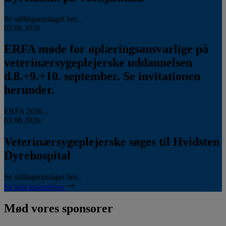
Se stillingsopslaget her...
05.08.2026
ERFA møde for oplæringsansvarlige på
veterinærsygeplejerske uddannelsen
d.8.+9.+10. september. Se invitationen
herunder.
ERFA 2026...
03.08.2026
Veterinærsygeplejerske søges til Hvidsten
Dyrehospital
Se stillingsopslaget her...
Se hele kalenderen
Mød vores sponsorer