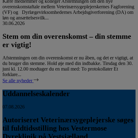
Kære medlemmer og kolleger Afstemningen om den nye
overenskomstaftale mellem Veterinærsygeplejerskernes Fagforening
(VF) og Dyrlægevirksomhedernes Arbejdsgiverforening (DA) om
løn og ansættelsesvilk...
30.06.2026
Stem om din overenskomst – din stemme
er vigtig!
Afstemningen om din overenskomst er nu åben, og det er vigtigt, at
du bruger din stemme. Hold øje med din indbakke. Tirsdag den 30.
juni kl. 12.00 modtager du en mail med: To protokollater Et
forklare...
Se alle nyheder
Uddannelseskalender
07.08.2026
Autoriseret Veterinærsygeplejerske søges
til fuldtidsstilling hos Vestermose
Dyreklinik på Vestsjælland