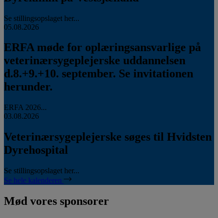
Se stillingsopslaget her...
05.08.2026
ERFA møde for oplæringsansvarlige på
veterinærsygeplejerske uddannelsen
d.8.+9.+10. september. Se invitationen
herunder.
ERFA 2026...
03.08.2026
Veterinærsygeplejerske søges til Hvidsten
Dyrehospital
Se stillingsopslaget her...
Se hele kalenderen
Mød vores sponsorer