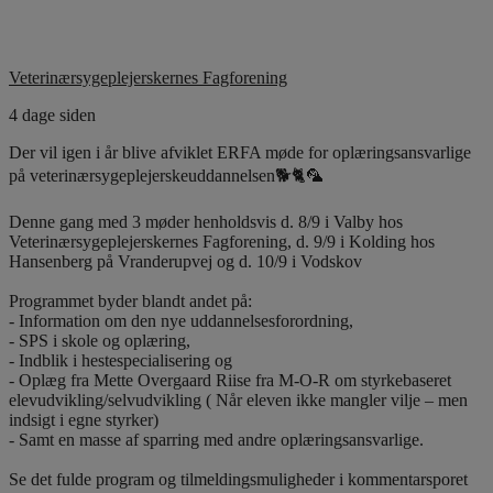
Veterinærsygeplejerskernes Fagforening
4 dage siden
Der vil igen i år blive afviklet ERFA møde for oplæringsansvarlige
på veterinærsygeplejerskeuddannelsen🐕🐈🦜
Denne gang med 3 møder henholdsvis d. 8/9 i Valby hos
Veterinærsygeplejerskernes Fagforening, d. 9/9 i Kolding hos
Hansenberg på Vranderupvej og d. 10/9 i Vodskov
Programmet byder blandt andet på:
- Information om den nye uddannelsesforordning,
- SPS i skole og oplæring,
- Indblik i hestespecialisering og
- Oplæg fra Mette Overgaard Riise fra M-O-R om styrkebaseret
elevudvikling/selvudvikling ( Når eleven ikke mangler vilje – men
indsigt i egne styrker)
- Samt en masse af sparring med andre oplæringsansvarlige.
Se det fulde program og tilmeldingsmuligheder i kommentarsporet