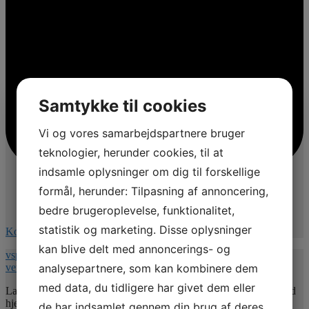
Samtykke til cookies
Vi og vores samarbejdspartnere bruger
teknologier, herunder cookies, til at
indsamle oplysninger om dig til forskellige
formål, herunder: Tilpasning af annoncering,
bedre brugeroplevelse, funktionalitet,
statistik og marketing. Disse oplysninger
Kommentér på Facebook
kan blive delt med annoncerings- og
vspnet.dk/erfa-moede-for-oplaeringsansvarlige-paa-
analysepartnere, som kan kombinere dem
veterinaersygeplejerske-uddannelsen/
med data, du tidligere har givet dem eller
Lad mig uddybe indholdet 💚. Jeg vil give jer nogle værktøjer med
hjem så undertitlen er : Hvordan uddannelsesansvarlige kan bruge
de har indsamlet gennem din brug af deres