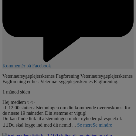
Kommentér på Facebook
Veterinærsygeplejerskernes Fagforening
Veterinærsygeplejerskernes
Fagforening er her: Veterinærsygeplejerskernes Fagforening.
1 måned siden
Hej medlem ✨✨
kl. 12.00 slutter afstemningen om din kommende overenskomst for
de næste 19 måneder. Din stemme er vigtig!
Du kan finde link til afstemningen under nyheder på vspnet.dk
☝🏼Du skal logge ind med dit nemid
...
Se mere
Se mindre