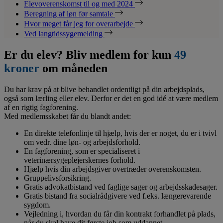
Elevoverenskomst til og med 2024
Beregning af løn før samtale
Hvor meget får jeg for overarbejde
Ved langtidssygemelding
Er du elev? Bliv medlem for kun
49
kroner
om måneden
Du har krav på at blive behandlet ordentligt på din arbejdsplads,
også som lærling eller elev. Derfor er det en god idé at være medlem
af en rigtig fagforening.
Med medlemsskabet får du blandt andet:
En direkte telefonlinje til hjælp, hvis der er noget, du er i tvivl
om vedr. dine løn- og arbejdsforhold.
En fagforening, som er specialiseret i
veterinærsygeplejerskernes forhold.
Hjælp hvis din arbejdsgiver overtræder overenskomsten.
Gruppelivsforsikring.
Gratis advokatbistand ved faglige sager og arbejdsskadesager.
Gratis bistand fra socialrådgivere ved f.eks. længerevarende
sygdom.
Vejledning i, hvordan du får din kontrakt forhandlet på plads,
når du skal have dit første job som uddannet