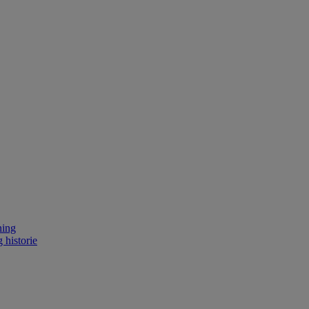
ning
 historie