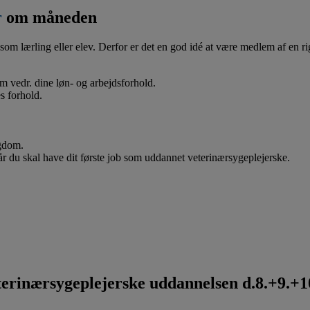
r
om måneden
som lærling eller elev. Derfor er det en god idé at være medlem af en ri
 om vedr. dine løn- og arbejdsforhold.
s forhold.
ygdom.
når du skal have dit første job som uddannet veterinærsygeplejerske.
rinærsygeplejerske uddannelsen d.8.+9.+10