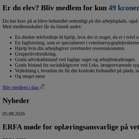
Er du elev? Bliv medlem for kun
49 krone
Du har krav på at blive behandlet ordentligt på din arbejdsplads, også 
Med medlemsskabet får du blandt andet:
En direkte telefonlinje til hjælp, hvis der er noget, du er i tvivl
En fagforening, som er specialiseret i veterinærsygeplejerskerne
Hjælp hvis din arbejdsgiver overtræder overenskomsten.
Gruppelivsforsikring.
Gratis advokatbistand ved faglige sager og arbejdsskadesager.
Gratis bistand fra socialrådgivere ved f.eks. længerevarende s
Vejledning i, hvordan du får din kontrakt forhandlet på plads, 
Og meget mere
Bliv medlem i dag
Nyheder
05.08.2026
ERFA møde for oplæringsansvarlige på vete