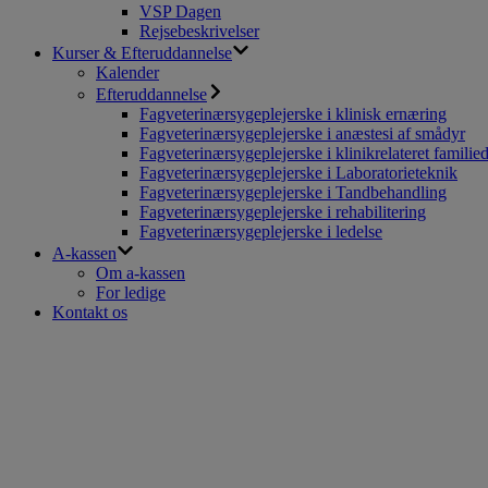
VSP Dagen
Rejsebeskrivelser
Kurser & Efteruddannelse
Kalender
Efteruddannelse
Fagveterinærsygeplejerske i klinisk ernæring
Fagveterinærsygeplejerske i anæstesi af smådyr
Fagveterinærsygeplejerske i klinikrelateret familie
Fagveterinærsygeplejerske i Laboratorieteknik
Fagveterinærsygeplejerske i Tandbehandling
Fagveterinærsygeplejerske i rehabilitering
Fagveterinærsygeplejerske i ledelse
A-kassen
Om a-kassen
For ledige
Kontakt os