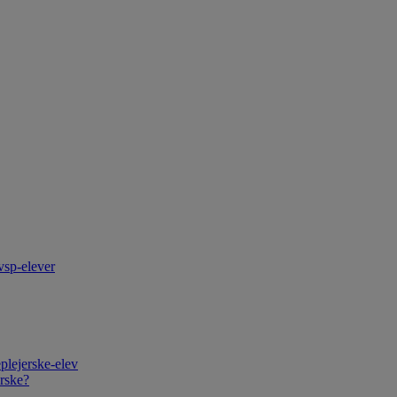
vsp-elever
plejerske-elev
rske?