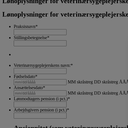
Lønoplysninger for veterinærsygeplejersk
Lønoplysninger for veterinærsygeplejerske
Praksisnavn
*
Stillingsbetegnelse
*
Veterinærsygeplejerskens navn:
*
Fødselsdato
*
MM skråstreg DD skråstreg Å
Ansættelsesdato
*
MM skråstreg DD skråstreg Å
Lønmodtagers pension (i pct.)
*
Arbejdsgivers pension (i pct.)
*
Anciennitet (som veterinærsygeplejers