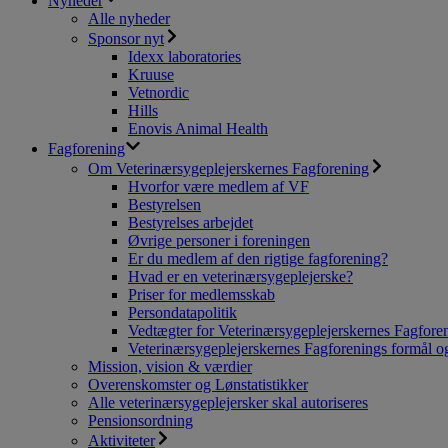
Nyheder
Alle nyheder
Sponsor nyt
Idexx laboratories
Kruuse
Vetnordic
Hills
Enovis Animal Health
Fagforening
Om Veterinærsygeplejerskernes Fagforening
Hvorfor være medlem af VF
Bestyrelsen
Bestyrelses arbejdet
Øvrige personer i foreningen
Er du medlem af den rigtige fagforening?
Hvad er en veterinærsygeplejerske?
Priser for medlemsskab
Persondatapolitik
Vedtægter for Veterinærsygeplejerskernes Fagfore
Veterinærsygeplejerskernes Fagforenings formål og
Mission, vision & værdier
Overenskomster og Lønstatistikker
Alle veterinærsygeplejersker skal autoriseres
Pensionsordning
Aktiviteter