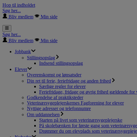
Hop til indholdet
Søg her...
Bliv medlem
Min side
Søg her...
Bliv medlem
Min side
Jobbank
Stillingsopslag
Indsend stillingsopslag
Elever
Overenskomst og lønsatsder
Din ret til ferie, feriefridage og anden frihed
Særlige regler for elever
Feriefridage, fridage og øvrig frihed gældende for 
Godkendelse af praktiksteder
Veterinærsygeplejerskernes Fagforening for elever
Nyttige adresser og telefonnumre
Om uddannelsen
Starten på livet som veterinærsygeplejerske
På skolebænken for første gang som veterinærsyge
Drømmer du om elevplads som veterinærsygepleje