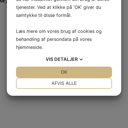
tjenester. Ved at klikke på 'OK' giver du
samtykke til disse formål.
Læs mere om vores brug af cookies og
behandling af persondata på vores
hjemmeside.
VIS
DETALJER
JA
NEJ
OK
JA
NEJ
NØDVENDIGE
PRÆFERENCER
AFVIS ALLE
JA
NEJ
JA
NEJ
MARKETING
STATISTIK