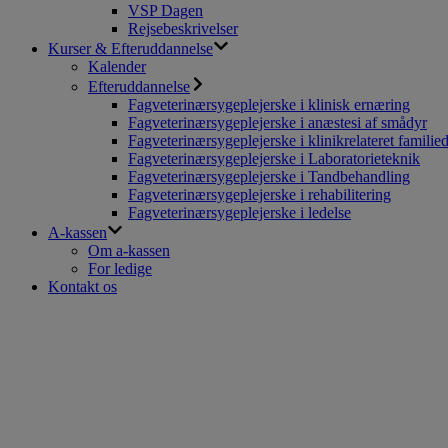
VSP Dagen
Rejsebeskrivelser
Kurser & Efteruddannelse
Kalender
Efteruddannelse
Fagveterinærsygeplejerske i klinisk ernæring
Fagveterinærsygeplejerske i anæstesi af smådyr
Fagveterinærsygeplejerske i klinikrelateret familie
Fagveterinærsygeplejerske i Laboratorieteknik
Fagveterinærsygeplejerske i Tandbehandling
Fagveterinærsygeplejerske i rehabilitering
Fagveterinærsygeplejerske i ledelse
A-kassen
Om a-kassen
For ledige
Kontakt os