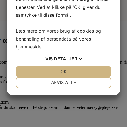
tjenester. Ved at klikke på 'OK' giver du
samtykke til disse formål.
Læs mere om vores brug af cookies og
behandling af persondata på vores
r
om måneden
hjemmeside.
VIS
DETALJER
som lærling eller elev. Derfor er det en god idé at være medlem af en ri
JA
NEJ
OK
JA
NEJ
 om vedr. dine løn- og arbejdsforhold.
NØDVENDIGE
PRÆFERENCER
s forhold.
AFVIS ALLE
JA
NEJ
JA
NEJ
MARKETING
STATISTIK
ygdom.
når du skal have dit første job som uddannet veterinærsygeplejerske.