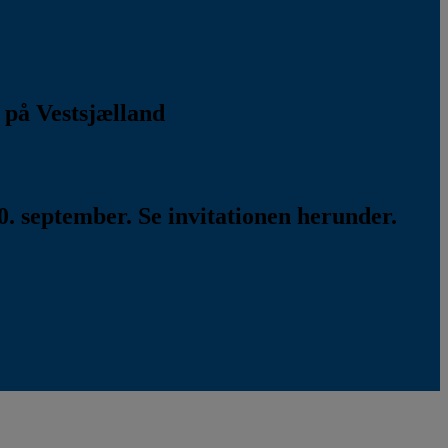
k på Vestsjælland
. september. Se invitationen herunder.