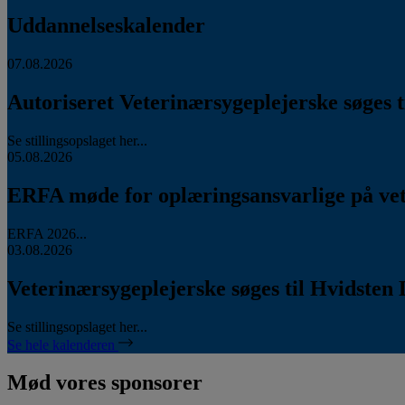
Uddannelseskalender
07.08.2026
Autoriseret Veterinærsygeplejerske søges ti
Se stillingsopslaget her...
05.08.2026
ERFA møde for oplæringsansvarlige på vete
ERFA 2026...
03.08.2026
Veterinærsygeplejerske søges til Hvidsten 
Se stillingsopslaget her...
Se hele kalenderen
Mød vores sponsorer