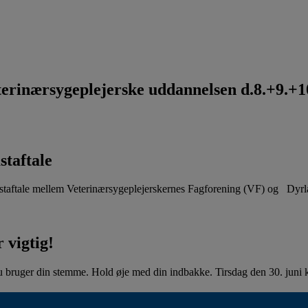
rinærsygeplejerske uddannelsen d.8.+9.+10
staftale
aftale mellem Veterinærsygeplejerskernes Fagforening (VF) og Dyr
 vigtig!
u bruger din stemme. Hold øje med din indbakke. Tirsdag den 30. juni kl