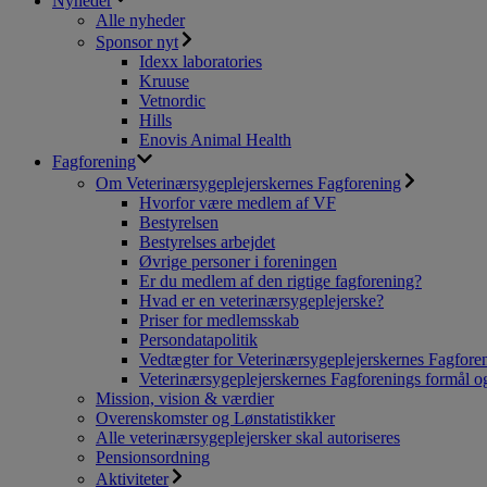
Nyheder
Alle nyheder
Sponsor nyt
Idexx laboratories
Kruuse
Vetnordic
Hills
Enovis Animal Health
Fagforening
Om Veterinærsygeplejerskernes Fagforening
Hvorfor være medlem af VF
Bestyrelsen
Bestyrelses arbejdet
Øvrige personer i foreningen
Er du medlem af den rigtige fagforening?
Hvad er en veterinærsygeplejerske?
Priser for medlemsskab
Persondatapolitik
Vedtægter for Veterinærsygeplejerskernes Fagfore
Veterinærsygeplejerskernes Fagforenings formål og
Mission, vision & værdier
Overenskomster og Lønstatistikker
Alle veterinærsygeplejersker skal autoriseres
Pensionsordning
Aktiviteter