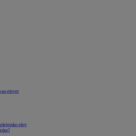
vsp-elever
plejerske-elev
rske?