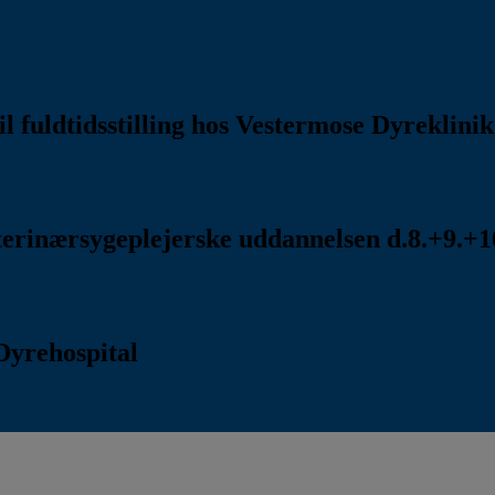
l fuldtidsstilling hos Vestermose Dyreklini
rinærsygeplejerske uddannelsen d.8.+9.+10
Dyrehospital