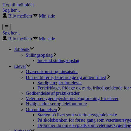
Hop til indholdet
Søg her...
Bliv medlem
Min side
Søg her...
Bliv medlem
Min side
Jobbank
Stillingsopslag
Indsend stillingsopslag
Elever
Overenskomst og lønsatsder
Din ret til ferie, feriefridage og anden frihed
Særlige regler for elever
Feriefridage, fridage og øvrig frihed gældende for 
Godkendelse af praktiksteder
Veterinærsygeplejerskernes Fagforening for elever
Nyttige adresser og telefonnumre
Om uddannelsen
Starten på livet som veterinærsygeplejerske
På skolebænken for første gang som veterinærsyge
Drømmer du om elevplads som veterinærsygepleje