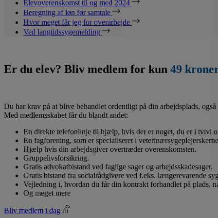
Elevoverenskomst til og med 2024
Beregning af løn før samtale
Hvor meget får jeg for overarbejde
Ved langtidssygemelding
Er du elev? Bliv medlem for kun
49 krone
Du har krav på at blive behandlet ordentligt på din arbejdsplads, også 
Med medlemsskabet får du blandt andet:
En direkte telefonlinje til hjælp, hvis der er noget, du er i tvivl
En fagforening, som er specialiseret i veterinærsygeplejerskerne
Hjælp hvis din arbejdsgiver overtræder overenskomsten.
Gruppelivsforsikring.
Gratis advokatbistand ved faglige sager og arbejdsskadesager.
Gratis bistand fra socialrådgivere ved f.eks. længerevarende s
Vejledning i, hvordan du får din kontrakt forhandlet på plads, 
Og meget mere
Bliv medlem i dag