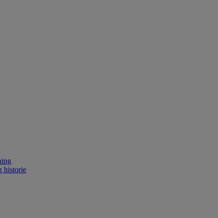
ning
 historie