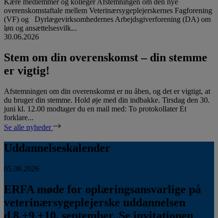
Kære medlemmer og kolleger Afstemningen om den nye
overenskomstaftale mellem Veterinærsygeplejerskernes Fagforening
(VF) og Dyrlægevirksomhedernes Arbejdsgiverforening (DA) om
løn og ansættelsesvilk...
30.06.2026
Stem om din overenskomst – din stemme
er vigtig!
Afstemningen om din overenskomst er nu åben, og det er vigtigt, at
du bruger din stemme. Hold øje med din indbakke. Tirsdag den 30.
juni kl. 12.00 modtager du en mail med: To protokollater Et
forklare...
Se alle nyheder
Uddannelseskalender
05.08.2026
ERFA møde for oplæringsansvarlige på
veterinærsygeplejerske uddannelsen
d.8.+9.+10. september. Se invitationen