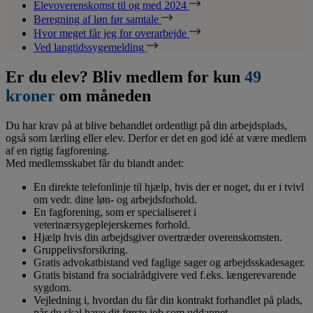
Elevoverenskomst til og med 2024
Beregning af løn før samtale
Hvor meget får jeg for overarbejde
Ved langtidssygemelding
Er du elev? Bliv medlem for kun
49
kroner
om måneden
Du har krav på at blive behandlet ordentligt på din arbejdsplads,
også som lærling eller elev. Derfor er det en god idé at være medlem
af en rigtig fagforening.
Med medlemsskabet får du blandt andet:
En direkte telefonlinje til hjælp, hvis der er noget, du er i tvivl
om vedr. dine løn- og arbejdsforhold.
En fagforening, som er specialiseret i
veterinærsygeplejerskernes forhold.
Hjælp hvis din arbejdsgiver overtræder overenskomsten.
Gruppelivsforsikring.
Gratis advokatbistand ved faglige sager og arbejdsskadesager.
Gratis bistand fra socialrådgivere ved f.eks. længerevarende
sygdom.
Vejledning i, hvordan du får din kontrakt forhandlet på plads,
når du skal have dit første job som uddannet