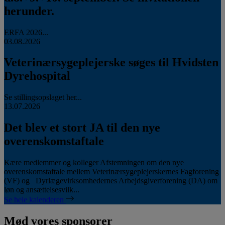
herunder.
ERFA 2026...
03.08.2026
Veterinærsygeplejerske søges til Hvidsten
Dyrehospital
Se stillingsopslaget her...
13.07.2026
Det blev et stort JA til den nye
overenskomstaftale
Kære medlemmer og kolleger Afstemningen om den nye
overenskomstaftale mellem Veterinærsygeplejerskernes Fagforening
(VF) og Dyrlægevirksomhedernes Arbejdsgiverforening (DA) om
løn og ansættelsesvilk...
Se hele kalenderen
Mød vores sponsorer