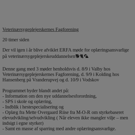
Veterinærsygeplejerskernes Fagforening
20 timer siden
Der vil igen i år blive afviklet ERFA møde for oplæringsansvarlige
på veterinærsygeplejerskeuddannelsen🐕🐈🦜
Denne gang med 3 møder henholdsvis d. 8/9 i Valby hos
Veterinærsygeplejerskernes Fagforening, d. 9/9 i Kolding hos
Hansenberg på Vranderupvej og d. 10/9 i Vodskov
Programmet byder blandt andet på:
- Information om den nye uddannelsesforordning,
- SPS i skole og oplæring,
- Indblik i hestespecialisering og
- Oplæg fra Mette Overgaard Riise fra M-O-R om styrkebaseret
elevudvikling/selvudvikling ( Når eleven ikke mangler vilje – men
indsigt i egne styrker)
- Samt en masse af sparring med andre oplæringsansvarlige.