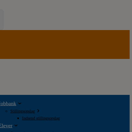
Jobbank
Stillingsopslag
Indsend stillingsopslag
Elever