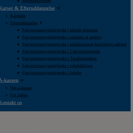
Rejsebeskrivelser
Kurser & Efteruddannelse
Kalender
Efteruddannelse
Fagveterinærsygeplejerske i klinisk ernæring
Fagveterinærsygeplejerske i anæstesi af smådyr
Fagveterinærsygeplejerske i klinikrelateret familiedyrs adfærd
Fagveterinærsygeplejerske i Laboratorieteknik
Fagveterinærsygeplejerske i Tandbehandling
Fagveterinærsygeplejerske i rehabilitering
Fagveterinærsygeplejerske i ledelse
A-kassen
Om a-kassen
For ledige
Kontakt os