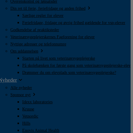
Overenskomst og lønsatsder
Din ret til ferie, feriefridage og anden frihed
Særlige regler for elever
Feriefridage, fridage og øvrig frihed gældende for vsp-elever
Godkendelse af praktiksteder
Veterinærsygeplejerskernes Fagforening for elever
Nyttige adresser og telefonnumre
Om uddannelsen
Starten på livet som veterinærsygeplejerske
På skolebænken for første gang som veterinærsygeplejerske-elev
Drømmer du om elevplads som veterinærsygeplejerske?
Nyheder
Alle nyheder
Sponsor nyt
Idexx laboratories
Kruuse
Vetnordic
Hills
Enovis Animal Health