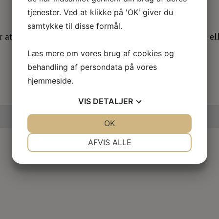
tjenester. Ved at klikke på 'OK' giver du
samtykke til disse formål.
or at hjælpe dig når du er i tvivl, skal skal godt videre 
Læs mere om vores brug af cookies og
behandling af persondata på vores
hjemmeside.
Kontakt os
VIS
DETALJER
Bliv medlem i dag
JA
NEJ
OK
JA
NEJ
NØDVENDIGE
PRÆFERENCER
AFVIS ALLE
JA
NEJ
JA
NEJ
MARKETING
STATISTIK