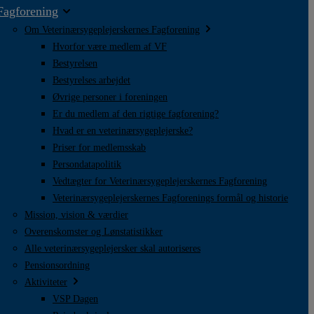
Fagforening
Om Veterinærsygeplejerskernes Fagforening
Hvorfor være medlem af VF
Bestyrelsen
Bestyrelses arbejdet
Øvrige personer i foreningen
Er du medlem af den rigtige fagforening?
Hvad er en veterinærsygeplejerske?
Priser for medlemsskab
Persondatapolitik
Vedtægter for Veterinærsygeplejerskernes Fagforening
Veterinærsygeplejerskernes Fagforenings formål og historie
Mission, vision & værdier
Overenskomster og Lønstatistikker
Alle veterinærsygeplejersker skal autoriseres
Pensionsordning
Aktiviteter
VSP Dagen