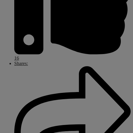
16
Shares: