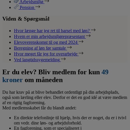
Arbejdsmiljø
Pension
Viden & Spørgsmål
Hvor længe har jeg ret til barsel med løn?
Hvem er min arbejdsmiljørepræsentant
Elevoverenskomst til og med 2024
Beregning af løn før samtale
Hvor meget får jeg for overarbejde
Ved langtidssygemelding
Er du elev? Bliv medlem for kun
49
kroner
om måneden
Du har krav på at blive behandlet ordentligt på din arbejdsplads,
også som lærling eller elev. Derfor er det en god idé at være medlem
af en rigtig fagforening.
Med medlemsskabet får du blandt andet:
En direkte telefonlinje til hjælp, hvis der er noget, du er i tvivl
om vedr. dine løn- og arbejdsforhold.
En fagforening, som er specialiseret i