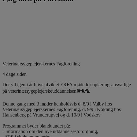
Veterinærsygeplejerskernes Fagforening
4 dage siden
Der vil igen i år blive afviklet ERFA møde for oplæringsansvarlige
på veterinærsygeplejerskeuddannelsen🐕🐈🦜
Denne gang med 3 møder henholdsvis d. 8/9 i Valby hos
Veterinærsygeplejerskernes Fagforening, d. 9/9 i Kolding hos
Hansenberg på Vranderupvej og d. 10/9 i Vodskov
Programmet byder blandt andet på:
- Information om den nye uddannelsesforordning,
- SPS i skole og oplæring,