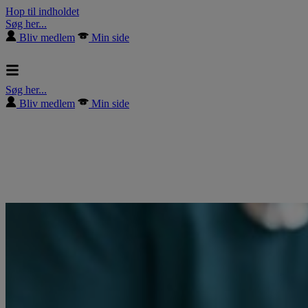
Hop til indholdet
Søg her...
Bliv medlem
Min side
Søg her...
Bliv medlem
Min side