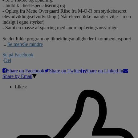
- Indblik i hestespecialisering og
- Oplæg fra Mette Overgaard Riise fra M-O-R om styrkebaseret
elevudvikling/selvudvikling ( Når eleven ikke mangler vilje – men
indsigt i egne styrker)
- Samt en masse af sparring med andre oplæringsansvarlige.
Se det fulde program og tilmeldingsmuligheder i kommentarsporet
...
Se mere
Se mindre
Se på Facebook
·
Del
Share on Facebook
Share on Twitter
Share on Linked In
Share by Email
Likes: