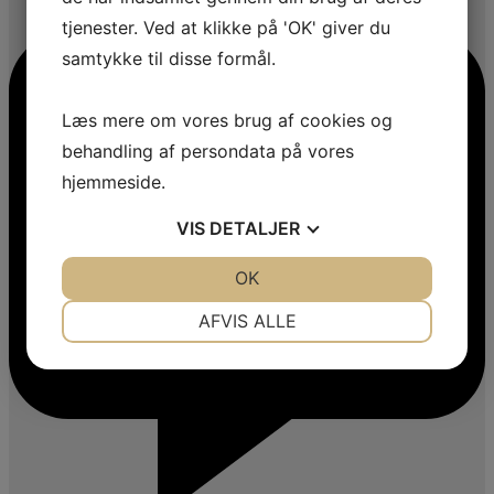
tjenester. Ved at klikke på 'OK' giver du
samtykke til disse formål.
Læs mere om vores brug af cookies og
behandling af persondata på vores
hjemmeside.
VIS
DETALJER
JA
NEJ
OK
JA
NEJ
NØDVENDIGE
PRÆFERENCER
AFVIS ALLE
JA
NEJ
JA
NEJ
MARKETING
STATISTIK