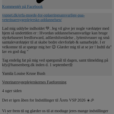
Kommentér på Facebook
vspnet.dk/erfa-moede-for-oplaeringsansvarlige-paa-
veterinaersygeplejerske-uddannelsen/
Lad mig uddybe indholdet 💚. Jeg vil give jer nogle værktøjer med
hjem så undertitlen er : Hvordan uddannelsesansvarlige kan bruge
styrkebaseret feedforward, adfærdsforståelse , lytteniveauer og små
samtaleværktøjer til at skabe bedre elevforløb & samarbejde. I er
velkomne til at spørge mig her 😉 Glæder mig til at se jer ! Indtil da"
lav en god dag "
Tag endelig fat på mig ved spørgsmål til dagen, samt tilmelding på
kfy@hansenberg.dk inden d. 1 september🌼
Yamila Louise Kruse Bush
Veterinærsygeplejerskernes Fagforening
4 uger siden
Det er igen åben for Indstillinger til Årets VSP 2026 ☀️🎉
Vi ser frem til og glæder os til at modtage jeres mange indstillinger