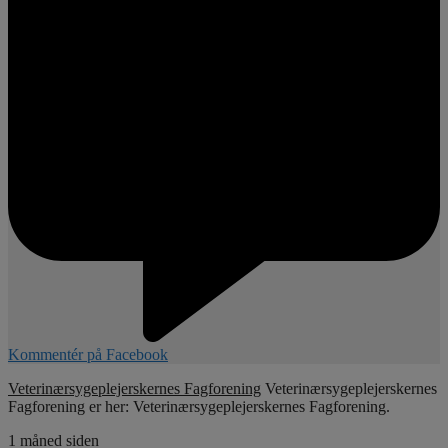
Kommentér på Facebook
Veterinærsygeplejerskernes Fagforening
Veterinærsygeplejerskernes
Fagforening er her: Veterinærsygeplejerskernes Fagforening.
1 måned siden