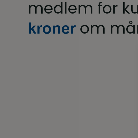
medlem for k
om må
kroner