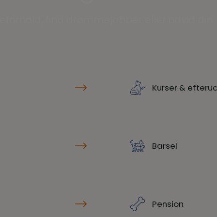
forhold, find drømmejobbet eller udvid din
Kurser & efter
Barsel
Pension