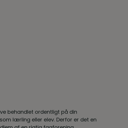
ive behandlet ordentligt på din
om lærling eller elev. Derfor er det en
lem af en rigtig fagforening.