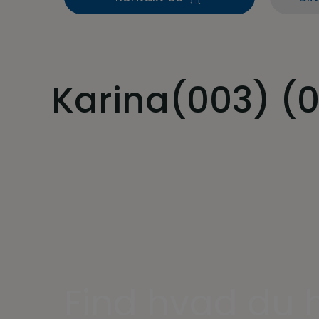
Karina(003) (
Find hvad du h