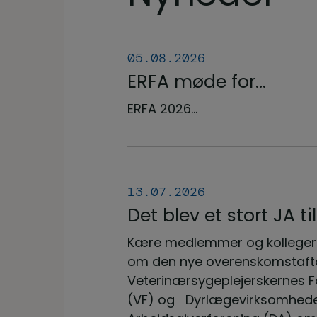
05.08.2026
ERFA møde for
oplæringsansvarlige
ERFA 2026...
veterinærsygeplejers
uddannelsen d.8.+9.+
september. Se invita
herunder.
13.07.2026
Det blev et stort JA t
overenskomstaftale
Kære medlemmer og kolleger
om den nye overenskomstaft
Veterinærsygeplejerskernes 
(VF) og Dyrlægevirksomhed