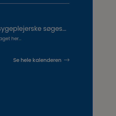
n d.8.+9.+10.
 Se invitationen
ygeplejerske søges
n Dyrehospital
aget her...
Se hele kalenderen