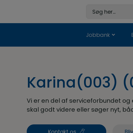
Hop
til
Søg her...
indholdet
Jobbank
Karina(003) (
Vi er en del af serviceforbundet og er 
skal godt videre eller søger nyt, 
Kontakt os
Bli