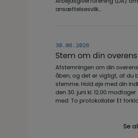
Arbejdsgiverforening (DA) om
ansættelsesvilk...
30.06.2026
Stem om din overen
din stemme er vigtig
Afstemningen om din overens
åben, og det er vigtigt, at du 
stemme. Hold øje med din ind
den 30. juni kl. 12.00 modtager
med: To protokollater Et forklar
Se a