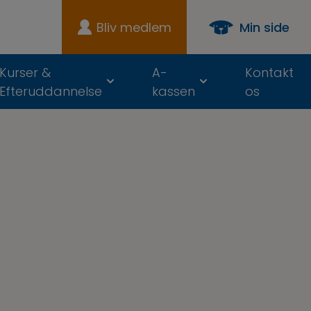
Bliv medlem
Min side
Kurser &
A-
Kontakt
Efteruddannelse
kassen
os