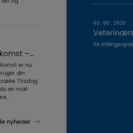
 løn og
uddannelse
september.
herunder.
03.08.2026
Veterinærs
til Hvidste
Se stillingsopsl
skomst –
!
komst er nu
bruger din
bakke. Tirsdag
 du en mail
e...
lle nyheder