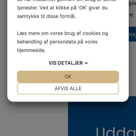
veterinærsygeple
tjenester. Ved at klikke på 'OK' giver du
Og meget mere
samtykke til disse formål.
Læs mere om vores brug af cookies og
Bliv medlem i d
behandling af persondata på vores
hjemmeside.
VIS
DETALJER
JA
NEJ
OK
JA
NEJ
NØDVENDIGE
PRÆFERENCER
AFVIS ALLE
JA
NEJ
JA
NEJ
MARKETING
STATISTIK
Udda