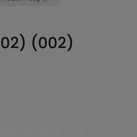
002) (002)
ar brug for