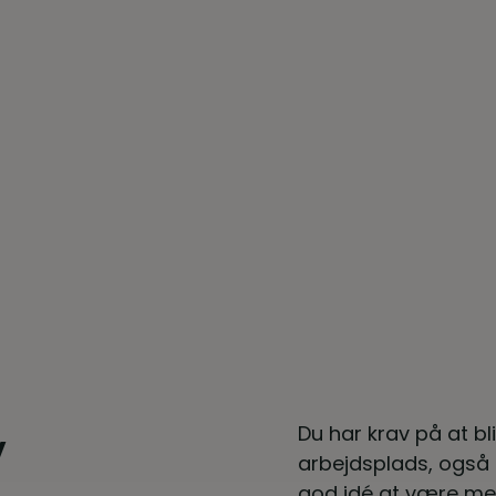
v
Du har krav på at bl
arbejdsplads, også s
god idé at være med