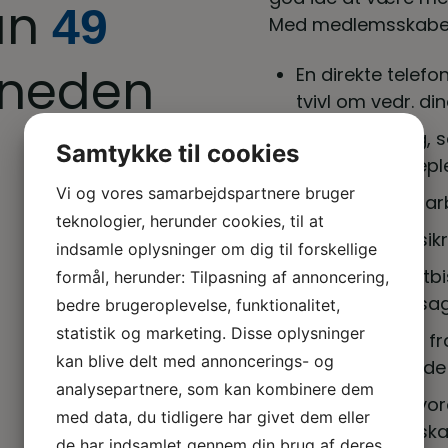
un
49
Med medlemsskabet 
neden
En direkte telefonl
tvivl om vedr. di
En fagforening, s
Samtykke til cookies
veterinærsygeple
Vi og vores samarbejdspartnere bruger
Hjælp hvis din a
teknologier, herunder cookies, til at
Gruppelivsforsikr
indsamle oplysninger om dig til forskellige
Gratis advokatbi
formål, herunder: Tilpasning af annoncering,
arbejdsskadesag
bedre brugeroplevelse, funktionalitet,
statistik og marketing. Disse oplysninger
Gratis bistand fr
kan blive delt med annoncerings- og
længerevarende
analysepartnere, som kan kombinere dem
Vejledning i, hvo
med data, du tidligere har givet dem eller
plads, når du sk
de har indsamlet gennem din brug af deres