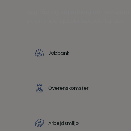
Søg råd og vejledning om personale
viden med specialiserede kurser.
Jobbank
Overenskomster
Arbejdsmiljø