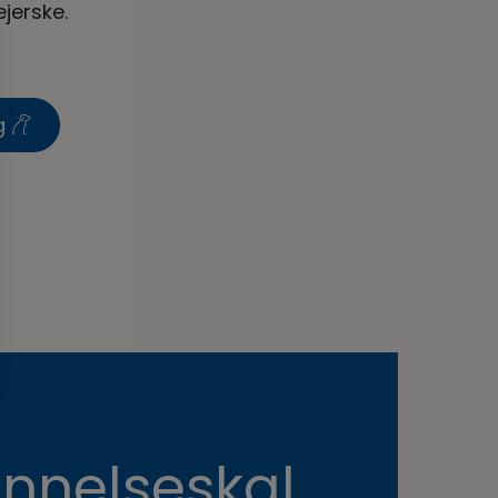
jerske.
ag
nnelseskal