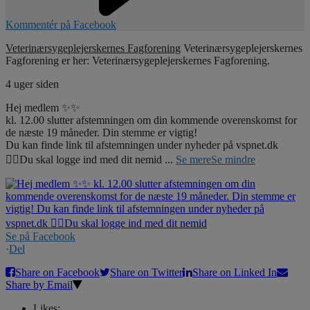
Kommentér på Facebook
Veterinærsygeplejerskernes Fagforening
Veterinærsygeplejerskernes
Fagforening er her: Veterinærsygeplejerskernes Fagforening.
4 uger siden
Hej medlem ✨✨
kl. 12.00 slutter afstemningen om din kommende overenskomst for
de næste 19 måneder. Din stemme er vigtig!
Du kan finde link til afstemningen under nyheder på vspnet.dk
☝🏼Du skal logge ind med dit nemid
...
Se mere
Se mindre
Se på Facebook
·
Del
Share on Facebook
Share on Twitter
Share on Linked In
Share by Email
Likes: