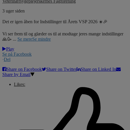
Veterinærsygeplejerskernes Fagforening
3 uger siden
Det er igen åben for Indstillinger til Årets VSP 2026 ☀️🎉
Vi ser frem til og glæder os til at modtage jeres mange indstillinger
🙏🥳
...
Se mere
Se mindre
Play
Se på Facebook
·
Del
Share on Facebook
Share on Twitter
Share on Linked In
Share by Email
Likes: