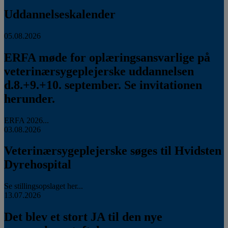
Uddannelseskalender
05.08.2026
ERFA møde for oplæringsansvarlige på
veterinærsygeplejerske uddannelsen
d.8.+9.+10. september. Se invitationen
herunder.
ERFA 2026...
03.08.2026
Veterinærsygeplejerske søges til Hvidsten
Dyrehospital
Se stillingsopslaget her...
13.07.2026
Det blev et stort JA til den nye