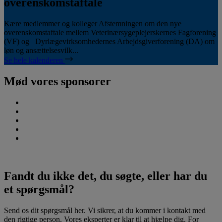
overenskomstaftale
Kære medlemmer og kolleger Afstemningen om den nye
overenskomstaftale mellem Veterinærsygeplejerskernes Fagforening
(VF) og Dyrlægevirksomhedernes Arbejdsgiverforening (DA) om
løn og ansættelsesvilk...
Se hele kalenderen
Mød vores sponsorer
Fandt du ikke det, du søgte, eller har du
et spørgsmål?
Send os dit spørgsmål her. Vi sikrer, at du kommer i kontakt med
den rigtige person. Vores eksperter er klar til at hjælpe dig. For