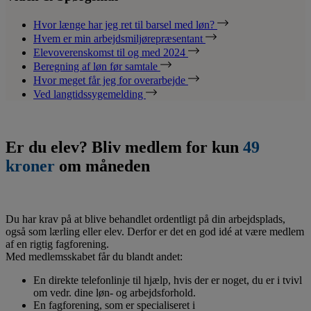
Hvor længe har jeg ret til barsel med løn?
Hvem er min arbejdsmiljørepræsentant
Elevoverenskomst til og med 2024
Beregning af løn før samtale
Hvor meget får jeg for overarbejde
Ved langtidssygemelding
Er du elev? Bliv medlem for kun
49
kroner
om måneden
Du har krav på at blive behandlet ordentligt på din arbejdsplads,
også som lærling eller elev. Derfor er det en god idé at være medlem
af en rigtig fagforening.
Med medlemsskabet får du blandt andet:
En direkte telefonlinje til hjælp, hvis der er noget, du er i tvivl
om vedr. dine løn- og arbejdsforhold.
En fagforening, som er specialiseret i