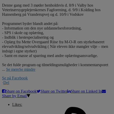
Denne gang med 3 møder henholdsvis d. 8/9 i Valby hos
Veterinærsygeplejerskernes Fagforening, d. 9/9 i Kolding hos
Hansenberg på Vranderupvej og d. 10/9 i Vodskov
Programmet byder blandt andet på:
- Information om den nye uddannelsesforordning,
- SPS i skole og oplæring,
- Indblik i hestespecialisering og
- Oplæg fra Mette Overgaard Riise fra M-O-R om styrkebaseret
elevudvikling/selvudvikling ( Når eleven ikke mangler vilje – men
indsigt i egne styrker)
- Samt en masse af sparring med andre oplæringsansvarlige.
Se det fulde program og tilmeldingsmuligheder i kommentarsporet
...
Se mere
Se mindre
Se på Facebook
·
Del
Share on Facebook
Share on Twitter
Share on Linked In
Share by Email
Likes: