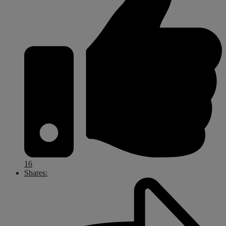
16
Shares: