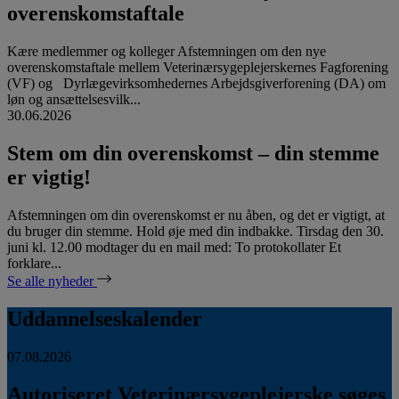
overenskomstaftale
Kære medlemmer og kolleger Afstemningen om den nye
overenskomstaftale mellem Veterinærsygeplejerskernes Fagforening
(VF) og Dyrlægevirksomhedernes Arbejdsgiverforening (DA) om
løn og ansættelsesvilk...
30.06.2026
Stem om din overenskomst – din stemme
er vigtig!
Afstemningen om din overenskomst er nu åben, og det er vigtigt, at
du bruger din stemme. Hold øje med din indbakke. Tirsdag den 30.
juni kl. 12.00 modtager du en mail med: To protokollater Et
forklare...
Se alle nyheder
Uddannelseskalender
07.08.2026
Autoriseret Veterinærsygeplejerske søges