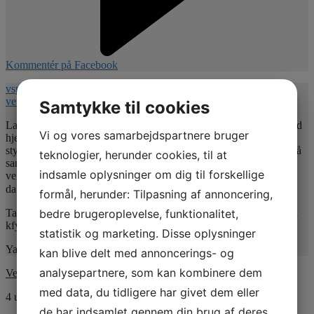
Kommentér på Facebook
vspnet.dk/erfa-moede-for-oplaeringsansvarlige-paa-
veterinaersygeplejerske-uddannelsen/
Samtykke til cookies
Lad mig uddybe indholdet
. Jeg vil give jer nogle værktøjer med
Vi og vores samarbejdspartnere bruger
hjem så undertitlen er : Hvordan uddannelsesansvarlige kan bruge
styrkebaseret feedforward, adfærdsforståelse , lytteniveauer og små
teknologier, herunder cookies, til at
samtaleværktøjer til at skabe bedre elevforløb & samarbejde. I er
indsamle oplysninger om dig til forskellige
velkomne til at spørge mig her
Glæder mig til at se jer ! Indtil
da" lav en god dag "
formål, herunder: Tilpasning af annoncering,
Tag endelig fat på mig ved spørgsmål til dagen, samt tilmelding på
bedre brugeroplevelse, funktionalitet,
kfy@hansenberg.dk inden d. 1 september
statistik og marketing. Disse oplysninger
Yamila Louise Kruse Bush
kan blive delt med annoncerings- og
analysepartnere, som kan kombinere dem
Veterinærsygeplejerskernes Fagforening
med data, du tidligere har givet dem eller
4 uger siden
de har indsamlet gennem din brug af deres