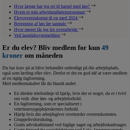
Hvor længe har jeg ret til barsel med løn?
Hvem er min arbejdsmiljørepræsentant
Elevoverenskomst til og med 2024
Beregning af løn før samtale
Hvor meget får jeg for overarbejde
Ved langtidssygemelding
Er du elev? Bliv medlem for kun
49
kroner
om måneden
Du har krav på at blive behandlet ordentligt på din arbejdsplads,
også som lærling eller elev. Derfor er det en god idé at være medlem
af en rigtig fagforening.
Med medlemsskabet får du blandt andet:
En direkte telefonlinje til hjælp, hvis der er noget, du er i tvivl
om vedr. dine løn- og arbejdsforhold.
En fagforening, som er specialiseret i
veterinærsygeplejerskernes forhold.
Hjælp hvis din arbejdsgiver overtræder overenskomsten.
Gruppelivsforsikring.
Gratis advokatbistand ved faglige sager og arbejdsskadesager.
Gratis bistand fra socialrådgivere ved f.eks. længerevarende