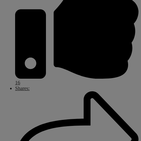
16
Shares: