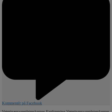
Kommentér på Facebook
Veterinærsygeplejerskernes Fagforening
Veterinærsygeplejerskernes