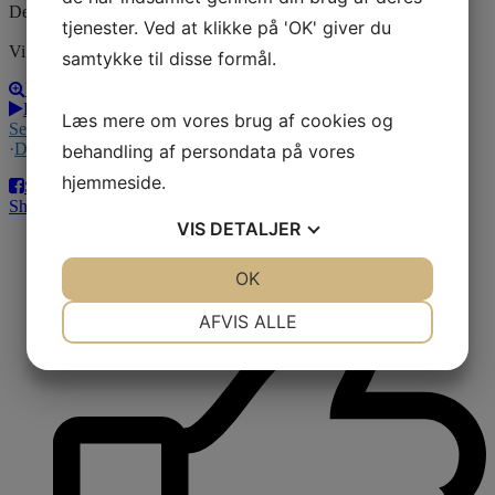
Det er igen åben for Indstillinger til Årets VSP 2026
tjenester. Ved at klikke på 'OK' giver du
Vi
...
Se mere
Se mindre
samtykke til disse formål.
View
Play
Læs mere om vores brug af cookies og
Se på Facebook
·
Del
behandling af persondata på vores
hjemmeside.
Share on Facebook
Share on Twitter
Share on Linked In
Share by Email
VIS
DETALJER
Likes:
JA
NEJ
OK
JA
NEJ
NØDVENDIGE
PRÆFERENCER
AFVIS ALLE
JA
NEJ
JA
NEJ
MARKETING
STATISTIK