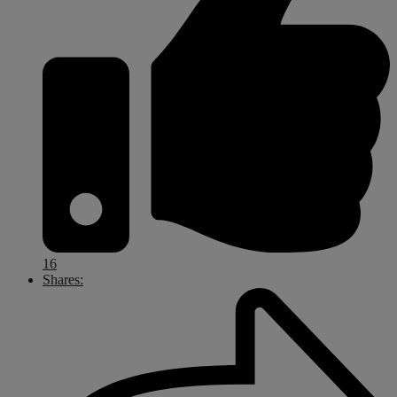
16
Shares: