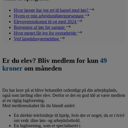
Hvor længe har jeg ret til barsel med løn?
Hvem er min arbejdsmiljørepræsentant
Elevoverenskomst til og med 2024
Beregning af løn før samtale
Hvor meget får jeg for overarbejde
Ved langtidssygemelding
Er du elev? Bliv medlem for kun
49
kroner
om måneden
Du har krav på at blive behandlet ordentligt på din arbejdsplads,
også som lærling eller elev. Derfor er det en god idé at være medlem
af en rigtig fagforening.
Med medlemsskabet får du blandt andet:
En direkte telefonlinje til hjælp, hvis der er noget, du er i tvivl
om vedr. dine løn- og arbejdsforhold.
En fagforening, som er specialiseret i