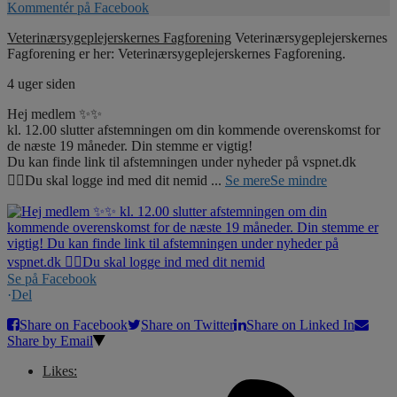
Kommentér på Facebook
Veterinærsygeplejerskernes Fagforening
Veterinærsygeplejerskernes
Fagforening er her: Veterinærsygeplejerskernes Fagforening.
4 uger siden
Hej medlem ✨✨
kl. 12.00 slutter afstemningen om din kommende overenskomst for
de næste 19 måneder. Din stemme er vigtig!
Du kan finde link til afstemningen under nyheder på vspnet.dk
☝🏼Du skal logge ind med dit nemid
...
Se mere
Se mindre
Se på Facebook
·
Del
Share on Facebook
Share on Twitter
Share on Linked In
Share by Email
Likes: