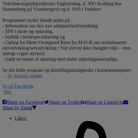
Veterinærsygeplejerskernes Fagforening, d. 9/9 i Kolding hos
Hansenberg på Vranderupvej og d. 10/9 i Vodskov
Programmet byder blandt andet på:
- Information om den nye uddannelsesforordning,
- SPS i skole og oplæring,
- Indblik i hestespecialisering og
- Oplæg fra Mette Overgaard Riise fra M-O-R om styrkebaseret
elevudvikling/selvudvikling ( Når eleven ikke mangler vilje – men
indsigt i egne styrker)
- Samt en masse af sparring med andre oplæringsansvarlige.
Se det fulde program og tilmeldingsmuligheder i kommentarsporet
...
Se mere
Se mindre
Se på Facebook
·
Del
Share on Facebook
Share on Twitter
Share on Linked In
Share by Email
Likes: