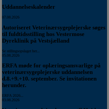
Uddannelseskalender
07.08.2026
Autoriseret Veterinærsygeplejerske søges
til fuldtidsstilling hos Vestermose
Dyreklinik på Vestsjælland
Se stillingsopslaget her...
05.08.2026
ERFA møde for oplæringsansvarlige på
veterinærsygeplejerske uddannelsen
d.8.+9.+10. september. Se invitationen
herunder.
ERFA 2026...
03.08.2026