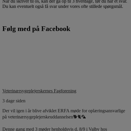
Når du skriver til os, kan der gå op til 3 hverdage, før du har et svar.
Du kan eventuelt også få svar under vores ofte stillede spørgsmål.
Følg med på Facebook
Veterinærsygeplejerskernes Fagforening
3 dage siden
Der vil igen i år blive afviklet ERFA møde for oplæringsansvarlige
på veterinærsygeplejerskeuddannelsen🐕🐈🦜
Denne gang med 3 møder henholdsvis d. 8/9 i Valby hos