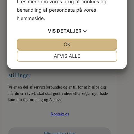
Læs mere om vores brug af cookies og
behandling af persondata på vores
hjemmeside.
VIS
DETALJER
JA
NEJ
OK
JA
NEJ
NØDVENDIGE
PRÆFERENCER
AFVIS ALLE
JA
NEJ
JA
NEJ
stillinger
MARKETING
STATISTIK
Vi er en del af serviceforbundet og er til for at hjælpe dig
når du er i tvivl, skal skal godt videre eller søger nyt, både
som din fagforening og A-kasse
Kontakt os
Bliv medlem i dag