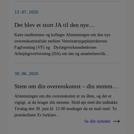
d.8.+9.+10. september. Se invitationen
herunder.
13.07.2026
Det blev et stort JA til den nye
overenskomstaftale
Kære medlemmer og kolleger Afstemningen om den nye
overenskomstaftale mellem Veterinærsygeplejerskernes
Fagforening (VF) og Dyrlægevirksomhedernes
Arbejdsgiverforening (DA) om løn og ansættelsesvilk...
30.06.2026
Stem om din overenskomst – din stemme
er vigtig!
Afstemningen om din overenskomst er nu åben, og det er
vigtigt, at du bruger din stemme. Hold øje med din indbakke.
Tirsdag den 30. juni kl. 12.00 modtager du en mail med: To
protokollater Et forklare...
Se alle nyheder